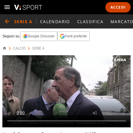
ACCEDI
SERIE A
CALENDARIO
CLASSIFICA
MARCATO
Seguici su:
Google Discover
Fonti preferite
CALCIO
SERIE A