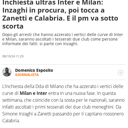
Inchiesta ultras Inter e Milan:
Inzaghi in procura, poi tocca a
Zanetti e Calabria. E il pm va sotto
scorta
Dopo gli arresti che hanno azzerato i vertici delle curve di Inter
e Milan, saranno ascoltati i tesserati due club come persone
informate dei fatti: si parte con Inzaghi.
08/10/24 11:29
Domenico Esposito
GIORNALISTA
Da vent’anni in campo e sul campo per vivere ogni evento
in tutte le sue sfaccettature. Passione smisurata per il
L’inchiesta della Dda di Milano che ha azzerato i vertici delle
calcio e per la sfera di cuoio. Il pallone è una cosa
curve di
Milan e Inter
entra in una nuova fase. In questa
serissima, guai a dirgli di no
settimana, che coincide con la sosta per le nazionali, saranno
infatti ascoltati i primi tesserati dei due club meneghini. Da
Simone Inzaghi a Zanetti passando per il capitano rossonero
Calabria.