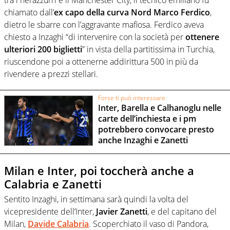
chiamato dall’
ex capo della curva Nord Marco Ferdico
,
dietro le sbarre con l’aggravante mafiosa. Ferdico aveva
chiesto a Inzaghi “di intervenire con la società per
ottenere
ulteriori 200 biglietti
” in vista della partitissima in Turchia,
riuscendone poi a ottenerne addirittura 500 in più da
rivendere a prezzi stellari.
Forse ti può interessare
Inter, Barella e Calhanoglu nelle
carte dell’inchiesta e i pm
potrebbero convocare presto
anche Inzaghi e Zanetti
Milan e Inter, poi toccherà anche a
Calabria e Zanetti
Sentito Inzaghi, in settimana sarà quindi la volta del
vicepresidente dell’Inter,
Javier Zanetti
, e del capitano del
Milan,
Davide Calabria
. Scoperchiato il vaso di Pandora,