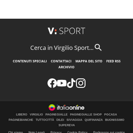
Cerca in Virgilio Sport...
CONTENUTI SPECIALI
CONTATTACI
MAPPA DEL SITO
FEED RSS
ARCHIVIO
LIBERO
VIRGILIO
PAGINEGIALLE
PAGINEGIALLE SHOP
PGCASA
PAGINEBIANCHE
TUTTOCITTÀ
DILEI
SIVIAGGIA
QUIFINANZA
BUONISSIMO
SUPEREVA
Chi siamo
Note Legali
Privacy
Cookie Policy
Preferenze sui cookie