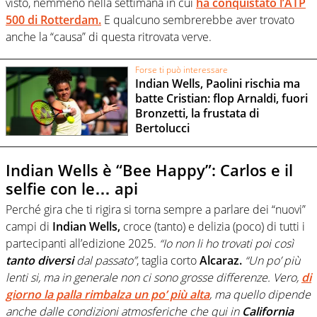
visto, nemmeno nella settimana in cui
ha conquistato l’ATP
500 di Rotterdam.
E qualcuno sembrerebbe aver trovato
anche la “causa” di questa ritrovata verve.
Forse ti può interessare
Indian Wells, Paolini rischia ma
batte Cristian: flop Arnaldi, fuori
Bronzetti, la frustata di
Bertolucci
Indian Wells è “Bee Happy”: Carlos e il
selfie con le… api
Perché gira che ti rigira si torna sempre a parlare dei “nuovi”
campi di
Indian Wells,
croce (tanto) e delizia (poco) di tutti i
partecipanti all’edizione 2025.
“Io non li ho trovati poi così
tanto diversi
dal passato”
, taglia corto
Alcaraz.
“Un po’ più
lenti si, ma in generale non ci sono grosse differenze. Vero,
di
giorno la palla rimbalza un po’ più alta
, ma quello dipende
anche dalle condizioni atmosferiche che qui in
California