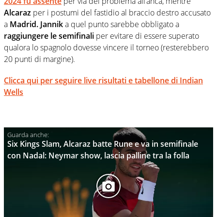
2024 fu assente
per via del problema all’anca, mentre
Alcaraz
per i postumi del fastidio al braccio destro accusato
a
Madrid. Jannik
a quel punto sarebbe obbligato a
raggiungere le semifinali
per evitare di essere superato
qualora lo spagnolo dovesse vincere il torneo (resterebbero
20 punti di margine).
Clicca qui per seguire live risultati e tabellone di Indian
Wells
Six Kings Slam, Alcaraz batte Rune e va in semifinale
con Nadal: Neymar show, lascia palline tra la folla