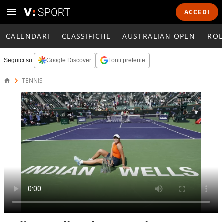
ACCEDI
CALENDARI
CLASSIFICHE
AUSTRALIAN OPEN
RO
Seguici su:
Google Discover
Fonti preferite
TENNIS