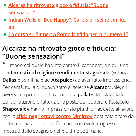
Alcaraz ha ritrovato gioco e fiducia: "Buone
sensazioni"
Indian Wells è "Bee Happy": Carlos e il selfie con le...
api
La corsa su Sinner: a Roma la sfida per la numero 1?
Alcaraz ha ritrovato gioco e fiducia:
“Buone sensazioni”
È il modo col quale ha vinto contro il canadese, sin qui uno
dei
tennisti col migliore rendimento stagionale,
(vittoria a
Dallas
e semifinale ad
Acapulco
) ad aver fatto impressione.
Per carità, nulla di nuovo sotto al sole: se
Alcaraz
vuole, gli
avversari li prende letteralmente
a
pallate.
Ma stavolta la
concentrazione e l’attenzione poste per superare l’ostacolo
Shapovalov
hanno impressionato più di un addetto ai lavori,
con la
sfida negli ottavi contro Dimitrov
destinata a fare da
cartina tornasole per confermare i notevoli progressi
mostrati dallo spagnolo nelle ultime settimane.