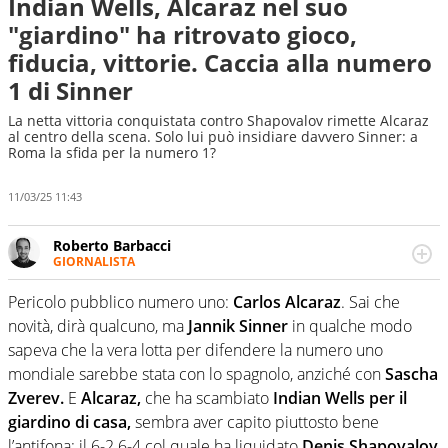
Indian Wells, Alcaraz nel suo
"giardino" ha ritrovato gioco,
fiducia, vittorie. Caccia alla numero
1 di Sinner
La netta vittoria conquistata contro Shapovalov rimette Alcaraz
al centro della scena. Solo lui può insidiare davvero Sinner: a
Roma la sfida per la numero 1?
11/03/25 11:43
Roberto Barbacci
GIORNALISTA
Giornalista (pubblicista) sportivo a tutto campo, è il
tuttologo di Virgilio Sport. Provate a chiedergli di boxe, di
Pericolo pubblico numero uno:
Carlos Alcaraz
. Sai che
scherma, di volley o di curling: ve ne farà innamorare
novità, dirà qualcuno, ma
Jannik Sinner
in qualche modo
sapeva che la vera lotta per difendere la numero uno
mondiale sarebbe stata con lo spagnolo, anziché con
Sascha
Zverev.
E
Alcaraz,
che ha scambiato
Indian Wells per il
giardino di casa,
sembra aver capito piuttosto bene
l’antifona: il 6-2 6-4 col quale ha liquidato
Denis Shapovalov