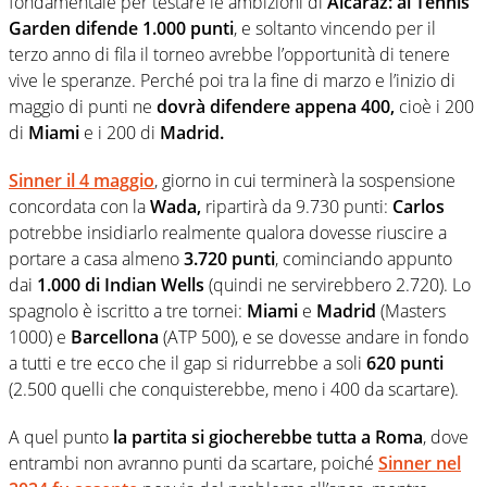
fondamentale per testare le ambizioni di
Alcaraz:
al Tennis
Garden difende 1.000 punti
, e soltanto vincendo per il
terzo anno di fila il torneo avrebbe l’opportunità di tenere
vive le speranze. Perché poi tra la fine di marzo e l’inizio di
maggio di punti ne
dovrà difendere appena 400,
cioè i 200
di
Miami
e i 200 di
Madrid.
Sinner il 4 maggio
, giorno in cui terminerà la sospensione
concordata con la
Wada,
ripartirà da 9.730 punti:
Carlos
potrebbe insidiarlo realmente qualora dovesse riuscire a
portare a casa almeno
3.720 punti
, cominciando appunto
dai
1.000 di Indian Wells
(quindi ne servirebbero 2.720). Lo
spagnolo è iscritto a tre tornei:
Miami
e
Madrid
(Masters
1000) e
Barcellona
(ATP 500), e se dovesse andare in fondo
a tutti e tre ecco che il gap si ridurrebbe a soli
620 punti
(2.500 quelli che conquisterebbe, meno i 400 da scartare).
A quel punto
la partita si giocherebbe tutta a Roma
, dove
entrambi non avranno punti da scartare, poiché
Sinner nel