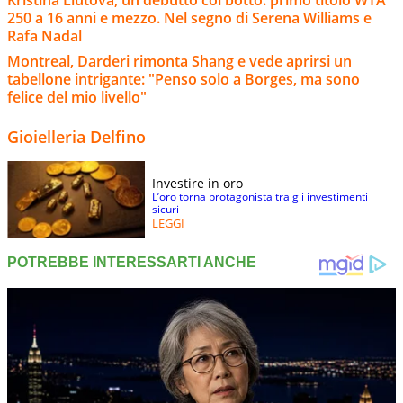
250 a 16 anni e mezzo. Nel segno di Serena Williams e
Rafa Nadal
Montreal, Darderi rimonta Shang e vede aprirsi un
tabellone intrigante: "Penso solo a Borges, ma sono
felice del mio livello"
Gioielleria Delfino
Investire in oro
L’oro torna protagonista tra gli investimenti
sicuri
LEGGI