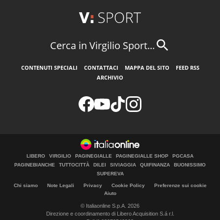
Cerca in Virgilio Sport...
CONTENUTI SPECIALI
CONTATTACI
MAPPA DEL SITO
FEED RSS
ARCHIVIO
LIBERO
VIRGILIO
PAGINEGIALLE
PAGINEGIALLE SHOP
PGCASA
PAGINEBIANCHE
TUTTOCITTÀ
DILEI
SIVIAGGIA
QUIFINANZA
BUONISSIMO
SUPEREVA
Chi siamo
Note Legali
Privacy
Cookie Policy
Preferenze sui cookie
Aiuto
© Italiaonline S.p.A. 2026
Direzione e coordinamento di Libero Acquisition S.á r.l.