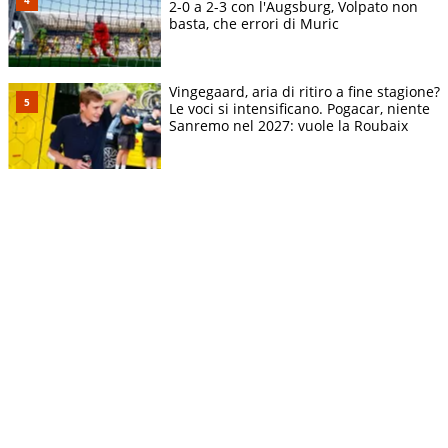
2-0 a 2-3 con l'Augsburg, Volpato non
basta, che errori di Muric
Vingegaard, aria di ritiro a fine stagione?
Le voci si intensificano. Pogacar, niente
Sanremo nel 2027: vuole la Roubaix