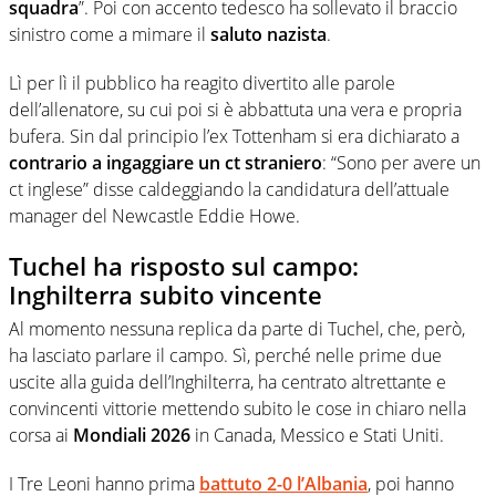
squadra
”. Poi con accento tedesco ha sollevato il braccio
sinistro come a mimare il
saluto nazista
.
Lì per lì il pubblico ha reagito divertito alle parole
dell’allenatore, su cui poi si è abbattuta una vera e propria
bufera. Sin dal principio l’ex Tottenham si era dichiarato a
contrario a ingaggiare un ct straniero
: “Sono per avere un
ct inglese” disse caldeggiando la candidatura dell’attuale
manager del Newcastle Eddie Howe.
Tuchel ha risposto sul campo:
Inghilterra subito vincente
Al momento nessuna replica da parte di Tuchel, che, però,
ha lasciato parlare il campo. Sì, perché nelle prime due
uscite alla guida dell’Inghilterra, ha centrato altrettante e
convincenti vittorie mettendo subito le cose in chiaro nella
corsa ai
Mondiali 2026
in Canada, Messico e Stati Uniti.
I Tre Leoni hanno prima
battuto 2-0 l’Albania
, poi hanno