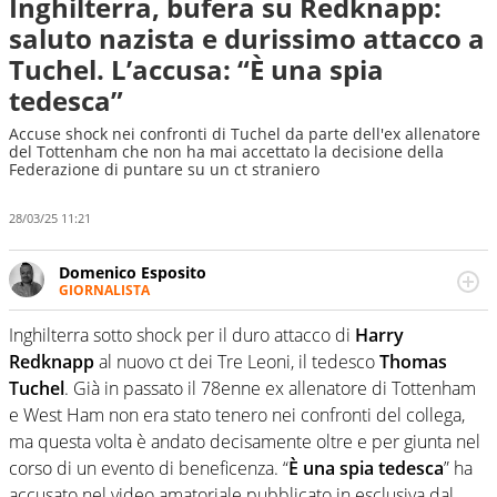
Inghilterra, bufera su Redknapp:
saluto nazista e durissimo attacco a
Tuchel. L’accusa: “È una spia
tedesca”
Accuse shock nei confronti di Tuchel da parte dell'ex allenatore
del Tottenham che non ha mai accettato la decisione della
Federazione di puntare su un ct straniero
28/03/25 11:21
Domenico Esposito
GIORNALISTA
Da vent’anni in campo e sul campo per vivere ogni evento
in tutte le sue sfaccettature. Passione smisurata per il
Inghilterra sotto shock per il duro attacco di
Harry
calcio e per la sfera di cuoio. Il pallone è una cosa
Redknapp
al nuovo ct dei Tre Leoni, il tedesco
Thomas
serissima, guai a dirgli di no
Tuchel
. Già in passato il 78enne ex allenatore di Tottenham
e West Ham non era stato tenero nei confronti del collega,
ma questa volta è andato decisamente oltre e per giunta nel
corso di un evento di beneficenza. “
È una spia tedesca
” ha
accusato nel video amatoriale pubblicato in esclusiva dal