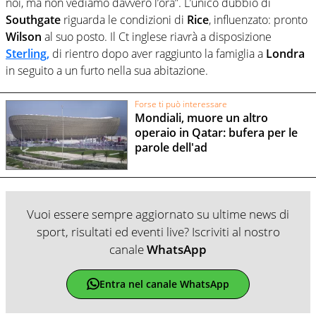
noi, ma non vediamo davvero l’ora”. L’unico dubbio di
Southgate
riguarda le condizioni di
Rice
, influenzato: pronto
Wilson
al suo posto. Il Ct inglese riavrà a disposizione
Sterling
,
di rientro dopo aver raggiunto la famiglia a
Londra
in seguito a un furto nella sua abitazione.
Forse ti può interessare
Mondiali, muore un altro
operaio in Qatar: bufera per le
parole dell'ad
Vuoi essere sempre aggiornato su ultime news di
sport, risultati ed eventi live? Iscriviti al nostro
canale
WhatsApp
Entra nel canale WhatsApp