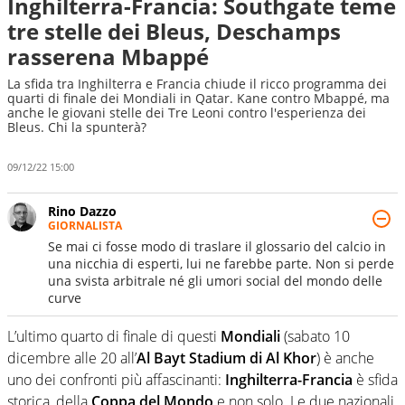
Inghilterra-Francia: Southgate teme
tre stelle dei Bleus, Deschamps
rasserena Mbappé
La sfida tra Inghilterra e Francia chiude il ricco programma dei
quarti di finale dei Mondiali in Qatar. Kane contro Mbappé, ma
anche le giovani stelle dei Tre Leoni contro l'esperienza dei
Bleus. Chi la spunterà?
09/12/22 15:00
Rino Dazzo
GIORNALISTA
Se mai ci fosse modo di traslare il glossario del calcio in
una nicchia di esperti, lui ne farebbe parte. Non si perde
una svista arbitrale né gli umori social del mondo delle
curve
L’ultimo quarto di finale di questi
Mondiali
(sabato 10
dicembre alle 20 all’
Al Bayt Stadium di Al Khor
) è anche
uno dei confronti più affascinanti:
Inghilterra-Francia
è sfida
storica, della
Coppa del Mondo
e non solo. Le due nazionali