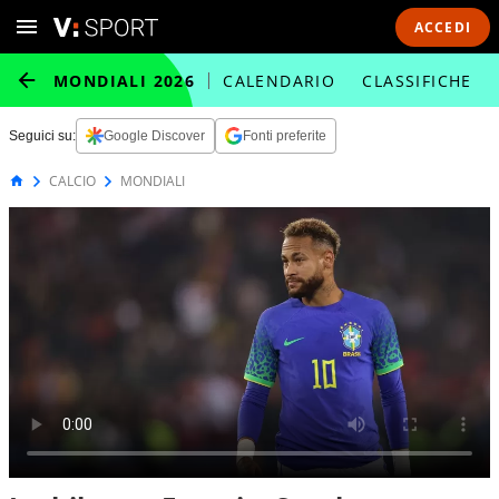
ACCEDI
MONDIALI 2026
CALENDARIO
CLASSIFICHE
Seguici su:
Google Discover
Fonti preferite
CALCIO
MONDIALI