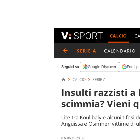
CALCIO
C
SERIE A
CALENDARIO
Seguici su:
Google Discover
Fonti pr
CALCIO
SERIE A
Insulti razzisti a
scimmia? Vieni q
Lite tra Koulibaly e alcuni tifosi 
Anguissa e Osimhen vittime di ulu
03/10/21 20:59