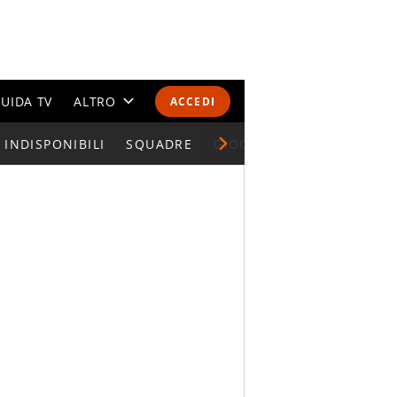
UIDA TV
ALTRO
ACCEDI
INDISPONIBILI
CALENDARI E CLASSIFICHE
SQUADRE
GIOCATORI SERIE A
ALTRI SPORT
MONDIALI 2026
OLIMPIADI
GOSSIP
LIFESTYLE