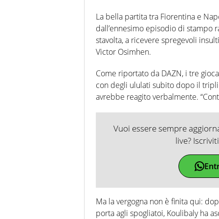
La bella partita tra Fiorentina e Napo
dall’ennesimo episodio di stampo ra
stavolta, a ricevere spregevoli insul
Victor Osimhen.
Come riportato da DAZN, i tre giocato
con degli ululati subito dopo il tripl
avrebbe reagito verbalmente. “Conti
Vuoi essere sempre aggiornat
live? Iscrivi
Ent
Ma la vergogna non è finita qui: dopo 
porta agli spogliatoi, Koulibaly ha as