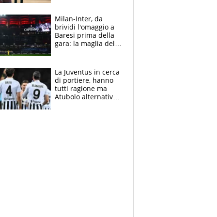
reggiseni delle
atlete
Milan-Inter, da
brividi l'omaggio a
Baresi prima della
gara: la maglia del
capitano a
centrocampo
La Juventus in cerca
di portiere, hanno
tutti ragione ma
Atubolo alternativa
a Vicario non regge
e la soluzione
rimane Milinkovic-
Savic