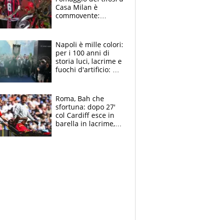
Casa Milan è
commovente:
maglie, bandiere,
sciarpe, lacrime e
bigliettini
Napoli è mille colori:
per i 100 anni di
storia luci, lacrime e
fuochi d'artificio: De
Laurentiis salta al
coro anti-Juve
Roma, Bah che
sfortuna: dopo 27'
col Cardiff esce in
barella in lacrime,
Dybala rigore da
schiaffi, i giallorossi
prendono 3 gol in
45'