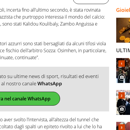
Gioie
li, incerta fino all’ultimo secondo, è stata rovinata
zzista che purtroppo interessa il mondo del calcio:
ti, sono stati Kalidou Koulibaly, Zambo Anguissa e
ri azzurri sono stati bersagliati da alcuni tifosi viola
ULTI
ice fischio dell’arbitro Sozza: Osimhen, in particolare,
nuate, continuate”.
o su ultime news di sport, risultati ed eventi
ti al nostro canale
WhatsApp
ra nel canale WhatsApp
aver svolto l’intervista, all’altezza del tunnel che
coltato dagli spalti un epiteto rivolto a lui che lo ha