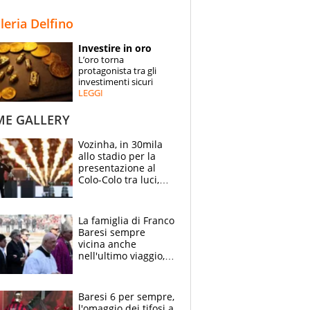
STORIE
lleria Delfino
SPECIALI
Investire in oro
L’oro torna
ESPERTI
protagonista tra gli
investimenti sicuri
LEGGI
CONTATTI
ME GALLERY
Vozinha, in 30mila
allo stadio per la
presentazione al
Colo-Colo tra luci,
spettacolo, elicotteri
e paracadutisti
La famiglia di Franco
Baresi sempre
vicina anche
nell'ultimo viaggio,
la moglie Maura, i
figli e i suoi cari
circondati
Baresi 6 per sempre,
dall'affetto dei tifosi
l'omaggio dei tifosi a