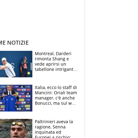
ME NOTIZIE
Montreal, Darderi
rimonta Shang e
vede aprirsi un
tabellone intrigante:
"Penso solo a
Borges, ma sono
felice del mio livello"
Italia, ecco lo staff di
Mancini: Oriali team
manager, c'è anche
Bonucci, ma sul web
infuria la polemica
Paltrinieri aveva la
ragione, Senna
inquinata ed
Europei a rischio: