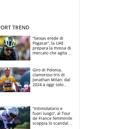
ORT TREND
“Seixas erede di
Pogacar”, la UAE
prepara la mossa di
mercato che agita la
Francia. Ciccone,
che beffa alla Vuelta
a Burgos
Giro di Polonia,
clamoroso tris di
Jonathan Milan: dal
2024 a oggi solo
Pogacar ha vinto più
di lui. Bene Romele
e Skerl
“Intimidatorio e
fuori luogo”, al Tour
de France femminile
scoppia lo scandalo:
un uomo controlla i