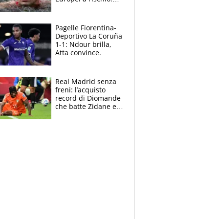
allenamenti fermi,
cosa succede
adesso
Pagelle Fiorentina-
Deportivo La Coruña
1-1: Ndour brilla,
Atta convince.
Pongracic rovina
tutto nel finale
Real Madrid senza
freni: l’acquisto
record di Diomande
che batte Zidane e
Ronaldo. Vinicius
rinnova: le cifre