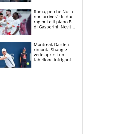
finito per lui"
Roma, perché Nusa
non arriverà: le due
ragioni e il piano B
di Gasperini. Novità
su Pellegrini e
Cacciamani
Montreal, Darderi
rimonta Shang e
vede aprirsi un
tabellone intrigante:
"Penso solo a
Borges, ma sono
felice del mio livello"