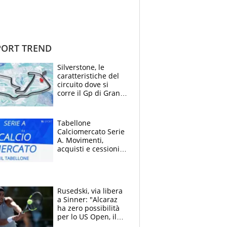
ORT TREND
Silverstone, le
caratteristiche del
circuito dove si
corre il Gp di Gran
Bretagna del
Motomondiale
Tabellone
Calciomercato Serie
A. Movimenti,
acquisti e cessioni:
estate 2026-27
Rusedski, via libera
a Sinner: "Alcaraz
ha zero possibilità
per lo US Open, il
2026 forse è gà