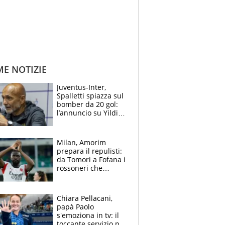
ME NOTIZIE
Juventus-Inter,
Spalletti spiazza sul
bomber da 20 gol:
l’annuncio su Yildiz
e la risposta su
Bastoni
Milan, Amorim
prepara il repulisti:
da Tomori a Fofana i
rossoneri che
rischiano il “taglio”
Chiara Pellacani,
papà Paolo
s'emoziona in tv: il
toccante servizio per