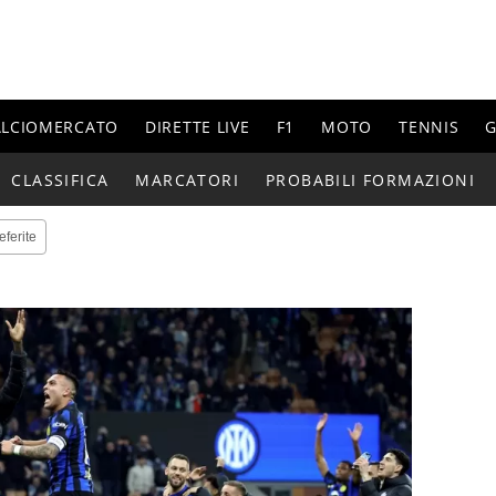
ALCIOMERCATO
DIRETTE LIVE
F1
MOTO
TENNIS
G
CLASSIFICA
MARCATORI
PROBABILI FORMAZIONI
eferite