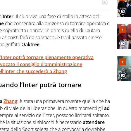
po per vivere ogni evento in tutte le sue sfaccettature.
 e per la sfera di cuoio. Il pallone è una cosa serissima,
sa
Inter
. Il club vive una fase di stallo in attesa del
ne
che consentirà alla dirigenza di tornare operativa e
 soprattutto i rinnovi, in primis quello di Lautaro
azionisti farà da spartiacque tra il passato cinese
o griffato
Oaktree
.
'Inter potrà tornare pienamente operativa
vocato il consiglio d'amministrazione
ell'Inter che succederà a Zhang
ando l’Inter potrà tornare
ra
Zhang
: è stata una primavera rovente quella che ha
b di viale della Liberazione. In questo momenti gli
ad
empre al servizio dell’Inter, possono limitarsi soltanto
ché la situazione si sblocchi è necessario
attendere
zzetta dello Sport spiega che a convocarla dovrebbe