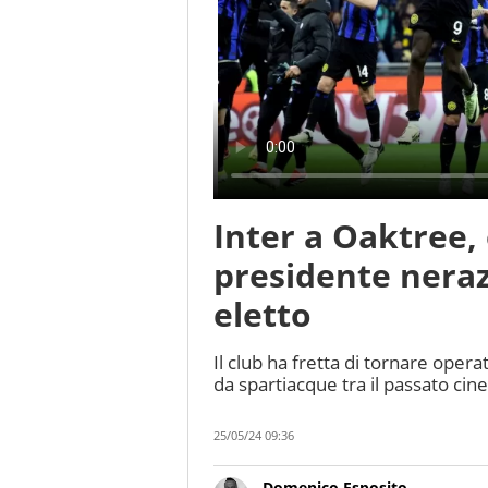
Inter a Oaktree, 
presidente nera
eletto
Il club ha fretta di tornare oper
da spartiacque tra il passato cin
25/05/24 09:36
Domenico Esposito