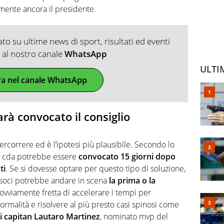
mente ancora il presidente.
o su ultime news di sport, risultati ed eventi
ti al nostro canale
WhatsApp
ULTI
ra nel canale WhatsApp
rà convocato il consiglio
percorrere ed è l’ipotesi più plausibile. Secondo lo
, il cda potrebbe essere
convocato 15 giorni dopo
ti
. Se si dovesse optare per questo tipo di soluzione,
i soci potrebbe andare in scena
la prima o la
è ovviamente fretta di accelerare i tempi per
normalità e risolvere al più presto casi spinosi come
di capitan Lautaro Martinez
, nominato mvp del