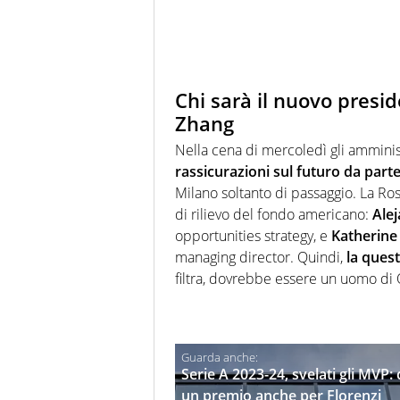
Chi sarà il nuovo presid
Zhang
Nella cena di mercoledì gli amminis
rassicurazioni sul futuro da part
Milano soltanto di passaggio. La Ro
di rilievo del fondo americano:
Ale
opportunities strategy, e
Katherine
managing director. Quindi,
la ques
filtra, dovrebbe essere un uomo di 
Serie A 2023-24, svelati gli MVP
un premio anche per Florenzi