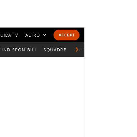
UIDA TV
ALTRO
ACCEDI
INDISPONIBILI
CALENDARI E CLASSIFICHE
SQUADRE
GIOCATORI SERIE A
ALTRI SPORT
MONDIALI 2026
OLIMPIADI
GOSSIP
LIFESTYLE