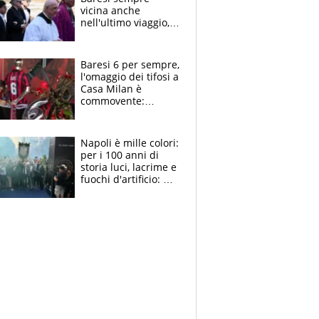
vicina anche
nell'ultimo viaggio,
la moglie Maura, i
figli e i suoi cari
circondati
Baresi 6 per sempre,
dall'affetto dei tifosi
l'omaggio dei tifosi a
Casa Milan è
commovente:
maglie, bandiere,
sciarpe, lacrime e
bigliettini
Napoli è mille colori:
per i 100 anni di
storia luci, lacrime e
fuochi d'artificio: De
Laurentiis salta al
coro anti-Juve