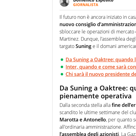
GIORNALISTA
Da vent’anni in campo e sul cam
Passione smisurata per il calcio
Il futuro non è ancora iniziato in ca
guai a dirgli di no
nuovo consiglio d’amministrazio
sbloccare le operazioni di mercato e
Martinez. Dunque, l’assemblea degli 
targato
Suning
e il domani american
Da Suning a Oaktree: quando l
Inter, quando e come sarà con
Chi sarà il nuovo presidente d
Da Suning a Oaktree: qu
pienamente operativa
Dalla seconda stella alla
fine dell’e
scandito le ultime settimane del clu
Marotta e Antonello
, per quanto s
all’ordinaria amministrazione. Affin
l’assemblea degli azionisti
. La Ga