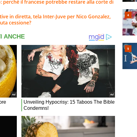
: perché il francese potrebbe restare alla corte di
tive in diretta, tela Inter-Juve per Nico Gonzalez,
uta cessione?