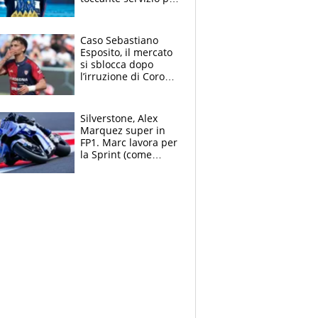
il TG di LA7 dopo i 5
ori agli Europei
Caso Sebastiano
Esposito, il mercato
si sblocca dopo
l’irruzione di Corona
nella querelle col
Cagliari: spuntano
due big
Silverstone, Alex
Marquez super in
FP1. Marc lavora per
la Sprint (come
Martin), bene
Bezzecchi