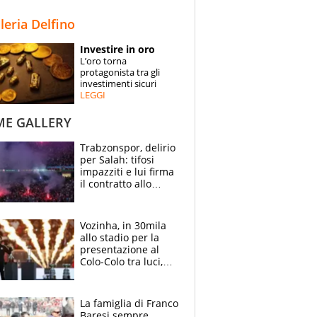
STORIE
lleria Delfino
SPECIALI
Investire in oro
L’oro torna
ESPERTI
protagonista tra gli
investimenti sicuri
LEGGI
CONTATTI
ME GALLERY
Trabzonspor, delirio
per Salah: tifosi
impazziti e lui firma
il contratto allo
stadio
Vozinha, in 30mila
allo stadio per la
presentazione al
Colo-Colo tra luci,
spettacolo, elicotteri
e paracadutisti
La famiglia di Franco
Baresi sempre