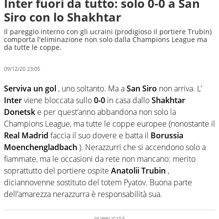
Inter fuori da tutto: solo 0-0 a San
Siro con lo Shakhtar
Il pareggio interno con gli ucraini (prodigioso il portiere Trubin)
comporta l'eliminazione non solo dalla Champions League ma
da tutte le coppe.
09/12/20 23:05
Serviva un gol
, uno soltanto. Ma a
San Siro
non arriva. L’
Inter
viene bloccata sullo
0-0
in casa dallo
Shakhtar
Donetsk
e per quest’anno abbandona non solo la
Champions League, ma tutte le coppe europee (nonostante il
Real Madrid
faccia il suo dovere e batta il
Borussia
Moenchengladbach
). Nerazzurri che si accendono solo a
fiammate, ma le occasioni da rete non mancano: merito
soprattutto del portiere ospite
Anatolii Trubin
,
diciannovenne sostituto del totem Pyatov. Buona parte
dell’amarezza nerazzurra è responsabilità sua.