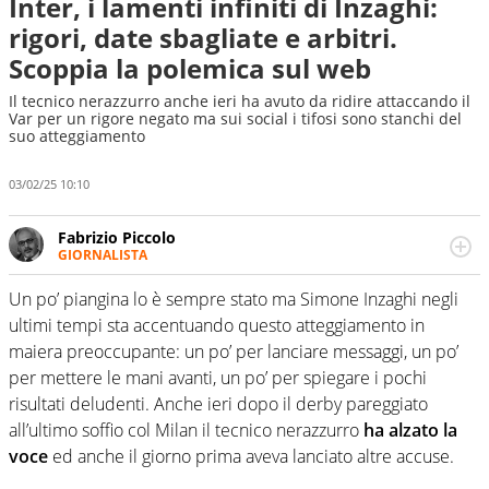
Inter, i lamenti infiniti di Inzaghi:
rigori, date sbagliate e arbitri.
Scoppia la polemica sul web
Il tecnico nerazzurro anche ieri ha avuto da ridire attaccando il
Var per un rigore negato ma sui social i tifosi sono stanchi del
suo atteggiamento
03/02/25 10:10
Fabrizio Piccolo
GIORNALISTA
Nella sua carriera ha seguito numerose manifestazioni
sportive e collaborato con agenzie e testate. Esperienza,
Un po’ piangina lo è sempre stato ma Simone Inzaghi negli
competenza, conoscenza e memoria storica. Si occupa
ultimi tempi sta accentuando questo atteggiamento in
prevalentemente di calcio
maiera preoccupante: un po’ per lanciare messaggi, un po’
per mettere le mani avanti, un po’ per spiegare i pochi
risultati deludenti. Anche ieri dopo il derby pareggiato
all’ultimo soffio col Milan il tecnico nerazzurro
ha alzato la
voce
ed anche il giorno prima aveva lanciato altre accuse.