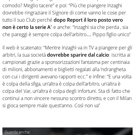
comodo? Meglio tacere” e poi: “Più che piangere Inzaghi
dovrebbe ringraziare il Signore di come vanno le cose per
tutto il suo Club perché
dopo Report il loro posto vero
non è certo la serie A
” e anche: “Inzaghi sia che perda , sia
che pareggi è sempre colpa dell’arbitro… Pippo figlio unico”
Il web è scatenato: “Mentre Inzaghi va in TV a piangere per gli
arbitri, la sua società
dovrebbe sparire dal calcio
: iscritta ai
campionati grazie a sponsorizzazioni fantasma per centinaia
di milioni, abbonamenti e biglietti regalati alla ‘ndrangheta
con cui i dirigenti avevano rapporti ecc.” e infine: “E una volta
è colpa della sfiga, un’altra è colpa dell’arbitro, un’altra è
colpa del Var, un’altra è colpa degli infortuni. Sta di fatto che
continui a non vincere nessuno scontro diretto, e con il Milan
si gioca sempre male quest’anno. Così non va”