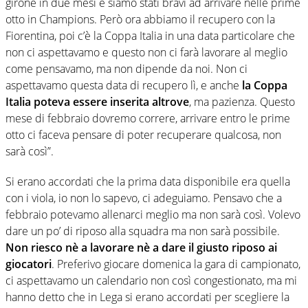
girone in due mesi e siamo stati bravi ad arrivare nelle prime
otto in Champions. Però ora abbiamo il recupero con la
Fiorentina, poi c’è la Coppa Italia in una data particolare che
non ci aspettavamo e questo non ci farà lavorare al meglio
come pensavamo, ma non dipende da noi. Non ci
aspettavamo questa data di recupero lì, e anche
la Coppa
Italia poteva essere inserita altrove
, ma pazienza. Questo
mese di febbraio dovremo correre, arrivare entro le prime
otto ci faceva pensare di poter recuperare qualcosa, non
sarà così”.
Si erano accordati che la prima data disponibile era quella
con i viola, io non lo sapevo, ci adeguiamo. Pensavo che a
febbraio potevamo allenarci meglio ma non sarà così. Volevo
dare un po’ di riposo alla squadra ma non sarà possibile.
Non riesco nè a lavorare nè a dare il giusto riposo ai
giocatori
. Preferivo giocare domenica la gara di campionato,
ci aspettavamo un calendario non così congestionato, ma mi
hanno detto che in Lega si erano accordati per scegliere la