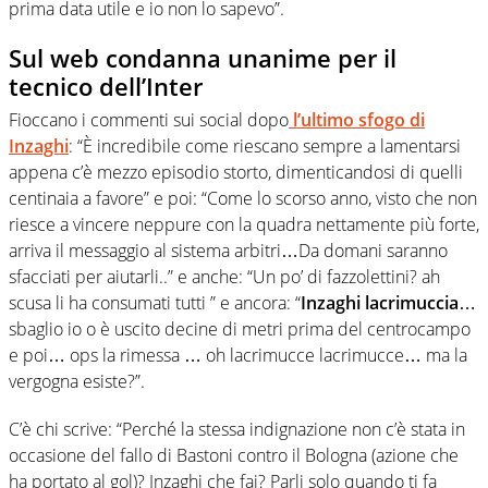
prima data utile e io non lo sapevo”.
Sul web condanna unanime per il
tecnico dell’Inter
Fioccano i commenti sui social dopo
l’ultimo sfogo di
Inzaghi
: “È incredibile come riescano sempre a lamentarsi
appena c’è mezzo episodio storto, dimenticandosi di quelli
centinaia a favore” e poi: “Come lo scorso anno, visto che non
riesce a vincere neppure con la quadra nettamente più forte,
arriva il messaggio al sistema arbitri…Da domani saranno
sfacciati per aiutarli..” e anche: “Un po’ di fazzolettini? ah
scusa li ha consumati tutti ” e ancora: “
Inzaghi lacrimuccia
…
sbaglio io o è uscito decine di metri prima del centrocampo
e poi… ops la rimessa … oh lacrimucce lacrimucce… ma la
vergogna esiste?”.
C’è chi scrive: “Perché la stessa indignazione non c’è stata in
occasione del fallo di Bastoni contro il Bologna (azione che
ha portato al gol)? Inzaghi che fai? Parli solo quando ti fa