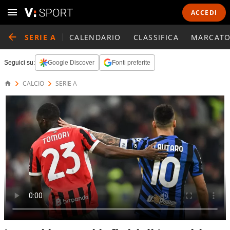
ACCEDI
SERIE A
CALENDARIO
CLASSIFICA
MARCATO
Seguici su:
Google Discover
Fonti preferite
CALCIO
SERIE A