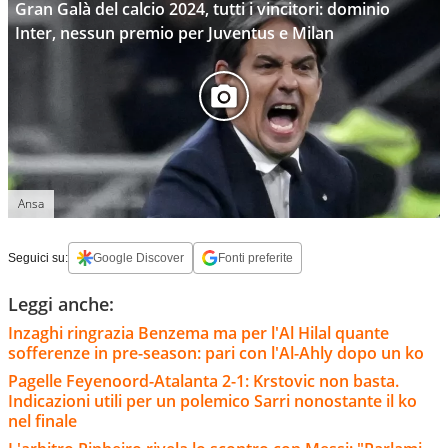
Gran Galà del calcio 2024, tutti i vincitori: dominio
Inter, nessun premio per Juventus e Milan
Ansa
Seguici su:
Google Discover
Fonti preferite
Leggi anche:
Inzaghi ringrazia Benzema ma per l'Al Hilal quante
sofferenze in pre-season: pari con l'Al-Ahly dopo un ko
Pagelle Feyenoord-Atalanta 2-1: Krstovic non basta.
Indicazioni utili per un polemico Sarri nonostante il ko
nel finale