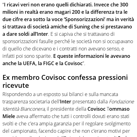
“
I ricavi veri non erano quelli dichiarati. Invece che 300
milioni in realtà erano magari 200 e la differenza tra le
due cifre era sotto la voce ‘Sponsorizzazioni’ ma in verità
si trattava di società amiche di Suning che si prestavano
a dare soldi all’Inter
. E si capiva che si trattavano di
sponsorizzazioni fasulle perché le società non si occupavano
di quello che dicevano e i contratti non avevano senso, e
infatti poi sono sparite.
E queste informazioni le avevano
anche la UEFA, la FIGC e la Covisoc
”.
Ex membro Covisoc confessa pressioni
ricevute
Rispondendo a un esposto sui bilanci e sulla mancata
trasparenza societaria dell’
Inter
presentato dalla
Fondazione
Identità Bianconera
, il presidente della
Covisoc
T
ommaso
Miele
aveva affermato che tutti i controlli dovuti erano stati
svolti e che c’era ampia garanzia per il regolare svolgimento
del campionato, facendo capire che non c’erano motivi per