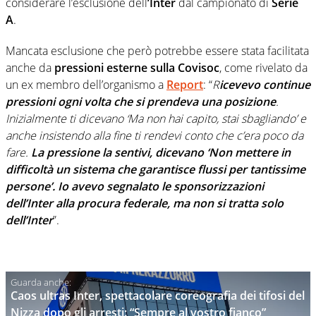
considerare l’esclusione dell
’Inter
dal campionato di
Serie
A
.
Mancata esclusione che però potrebbe essere stata facilitata
anche da
pressioni esterne sulla Covisoc
, come rivelato da
un ex membro dell’organismo a
Report
: “
R
icevevo continue
pressioni ogni volta che si prendeva una posizione
.
Inizialmente ti dicevano ‘Ma non hai capito, stai sbagliando’ e
anche insistendo alla fine ti rendevi conto che c’era poco da
fare.
La pressione la sentivi, dicevano ‘Non mettere in
difficoltà un sistema che garantisce flussi per tantissime
persone’. Io avevo segnalato le sponsorizzazioni
dell’Inter alla procura federale, ma non si tratta solo
dell’Inter
”.
Caos ultras Inter, spettacolare coreografia dei tifosi del
Nizza dopo gli arresti: “Sempre al vostro fianco”