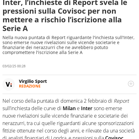
Inter, l’inchieste di Report svela le
pressioni sulla Covisoc per non
mettere a rischio l’iscrizione alla
Serie A
Nella nuova puntata di Report riguardante l'inchiesta sull'Inter,
sono emerse nuove rivelazioni sulle vicende societarie e
finanziarie dei nerazzurri che ne avrebbero potuto
compromettere l'iscrizione alla Serie A
03/02/25 00:28
Virgilio Sport
REDAZIONE
Da oltre 20 anni informa in modo obiettivo e
appassionato su tutto il mondo dello sport. Calcio,
Nel corso della puntata di domenica 2 febbraio di
Report
calciomercato, F1, Motomondiale ma anche tennis,
sull’inchiesta delle curve di
Milan
e
Inter
sono emerse
volley, basket: su Virgilio Sport i tifosi e gli appassionati
sanno che troveranno sempre copertura completa e
nuove rivelazioni sulle vicende finanziarie e societarie dei
zero faziosità. La squadra di Virgilio Sport è formata da
nerazzurri, tra cui quelle riguardanti alcune sponsorizzazioni
giornalisti ed esperti di sport abili sia nel gioco di
fittizie ottenute nel corso degli anni, e rilevate da una società
rimessa quando intercettano le notizie e le rilanciano
di analisti finanziari di Londra, e pressioni sulla
Covisoc
verso la rete, sia nella costruzione dal basso quando