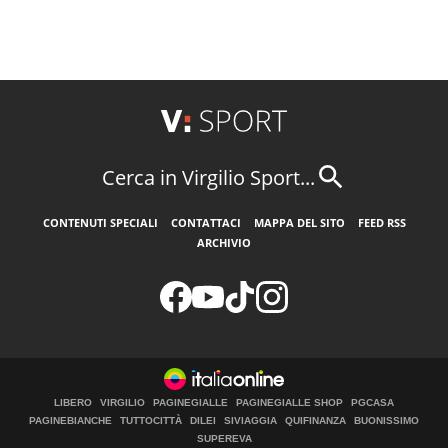
Cerca in Virgilio Sport...
CONTENUTI SPECIALI
CONTATTACI
MAPPA DEL SITO
FEED RSS
ARCHIVIO
LIBERO
VIRGILIO
PAGINEGIALLE
PAGINEGIALLE SHOP
PGCASA
PAGINEBIANCHE
TUTTOCITTÀ
DILEI
SIVIAGGIA
QUIFINANZA
BUONISSIMO
SUPEREVA