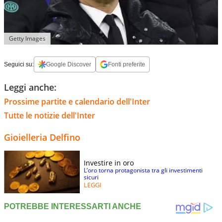
Getty Images
Seguici su:
Google Discover
Fonti preferite
Leggi anche:
Prossime partite e calendario dell'Inter
Tutte le notizie dell'Inter
Gioielleria Delfino
Investire in oro
L’oro torna protagonista tra gli investimenti
sicuri
LEGGI