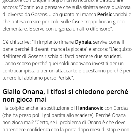
ancora: “Continuo a pensare che sulla sinistra serve qualcosa
di diverso da Gosens… ah quanto mi manca
Perisic
variabile
che poteva creare pericoli. Sulle fasce troppi lineari gioco
elementare. E serve con urgenza un altro difensore”.
C’è chi scrive: “Il rimpianto rimane
Dybala
, serviva come il
pane perché lì davanti manca la giocata” e ancora: “L’acquisto
dell’Inter di Gosens rischia di farci perdere due scudetti.
L’anno scorso perché quei soldi andavano investiti per un
centrocampista o per un attaccante e quest’anno perché per
tenere lui abbiamo perso Perisic”.
Giallo Onana, i tifosi si chiedono perché
non gioca mai
Ha colpito anche la sostituzione di
Handanovic
con Cordaz
(che ha preso poi il gol partita allo scadere). Perché Onana
non gioca mai? “Certo, se il problema di Onana è che deve
riprendere confidenza con la porta dopo mesi di stop e non