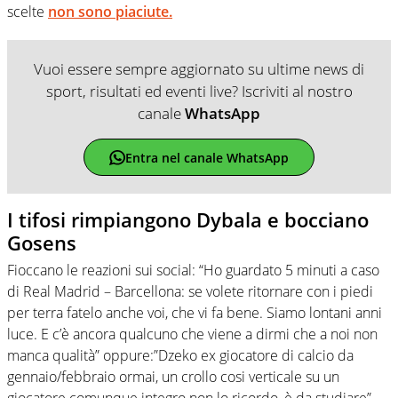
scelte
non sono piaciute.
Vuoi essere sempre aggiornato su ultime news di
sport, risultati ed eventi live? Iscriviti al nostro
canale
WhatsApp
Entra nel canale WhatsApp
I tifosi rimpiangono Dybala e bocciano
Gosens
Fioccano le reazioni sui social: “Ho guardato 5 minuti a caso
di Real Madrid – Barcellona: se volete ritornare con i piedi
per terra fatelo anche voi, che vi fa bene. Siamo lontani anni
luce. E c’è ancora qualcuno che viene a dirmi che a noi non
manca qualità” oppure:”Dzeko ex giocatore di calcio da
gennaio/febbraio ormai, un crollo cosi verticale su un
giocatore comunque integro non lo ricordo, è da studiare”