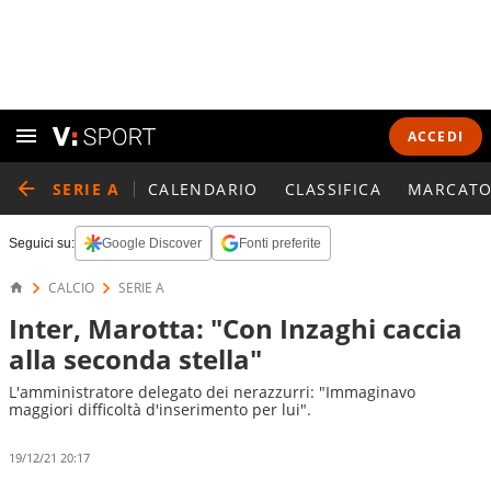
ACCEDI
SERIE A
CALENDARIO
CLASSIFICA
MARCATO
Seguici su:
Google Discover
Fonti preferite
CALCIO
SERIE A
Inter, Marotta: "Con Inzaghi caccia
alla seconda stella"
L'amministratore delegato dei nerazzurri: "Immaginavo
maggiori difficoltà d'inserimento per lui".
19/12/21 20:17