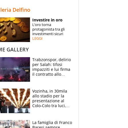
STORIE
lleria Delfino
SPECIALI
Investire in oro
L’oro torna
ESPERTI
protagonista tra gli
investimenti sicuri
LEGGI
CONTATTI
ME GALLERY
Trabzonspor, delirio
per Salah: tifosi
impazziti e lui firma
il contratto allo
stadio
Vozinha, in 30mila
allo stadio per la
presentazione al
Colo-Colo tra luci,
spettacolo, elicotteri
e paracadutisti
La famiglia di Franco
Baresi sempre