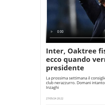
Inter, Oaktree fis
ecco quando verr
presidente
La prossima settimana il consigl
club nerazzurro. Domani intanto
Inzaghi
27/05/24 20:22