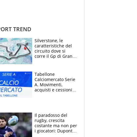
ORT TREND
Silverstone, le
caratteristiche del
circuito dove si
corre il Gp di Gran
Bretagna del
Motomondiale
Tabellone
Calciomercato Serie
A. Movimenti,
acquisti e cessioni:
estate 2026-27
Il paradosso del
rugby, crescita
costante ma non per
i giocatori: Dupont
(il più pagato al