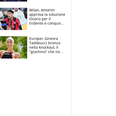
mondo) guadagna
solo 1,4 milioni
Milan, Amorim
all'anno
approva la soluzione
Osorio per il
tridente e conquista
Jashari: la frecciata
dello svizzero all'ex
Allegri
Europei, Ginevra
Taddeucci bronzo
nella knockout, il
"giochino" che non
le piace: "La Senna?
Oggi era pulita"