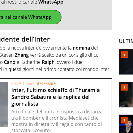
ti al nostro canale
WhatsApp
ra nel canale WhatsApp
dente dell’Inter
ULTI
della nuova Inter c’è ovviamente la
nomina
del
i Steven
Zhang
verrà scelto da un consiglio di cui
ro
Cano
e Katherine
Ralph
, ovvero i due
 in questi giorni nel primo contatto col mondo Inter.
Forse ti può interessare
Inter, l'ultimo schiaffo di Thuram a
Sandro Sabatini e la replica del
giornalista
Atto finale del botta e risposta a distanza
tra il bomber e il cronista Mediaset che
mostra in diretta tv il regalo con tanto di
stoccata ricevuto