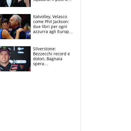
figlio di Amadeus e
Sanremo sullo
sfondo
Italvolley, Velasco
come Phil Jackson:
due libri per ogni
azzurra agli Europei.
Quello per Sylla è
“geniale”
Silverstone:
Bezzecchi record e
dolori, Bagnaia
spera
nell'antidolorifico,
Marquez si tira fuori
e vota Aprilia