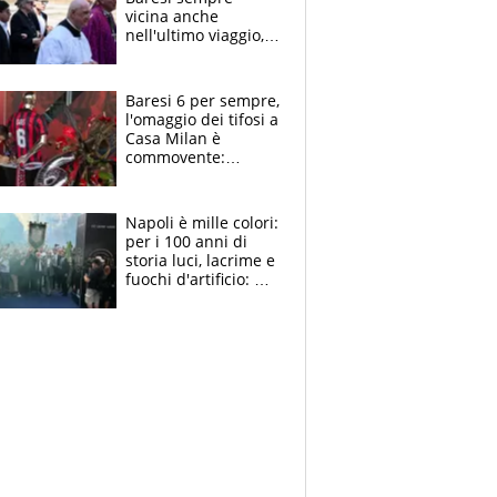
vicina anche
nell'ultimo viaggio,
la moglie Maura, i
figli e i suoi cari
circondati
Baresi 6 per sempre,
dall'affetto dei tifosi
l'omaggio dei tifosi a
Casa Milan è
commovente:
maglie, bandiere,
sciarpe, lacrime e
bigliettini
Napoli è mille colori:
per i 100 anni di
storia luci, lacrime e
fuochi d'artificio: De
Laurentiis salta al
coro anti-Juve