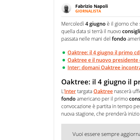
Fabrizio Napoli
GIORNALISTA
Giornalista professionista, per 
pallanuoto che esalta compete
Mercoledì
4 giugno
è il giorno che 
più grande festival di waterp
quella data si terrà il nuovo
consigl
passata nelle mani del
fondo
americ
Oaktree: il 4 giugno il primo c
Oaktree e il nuovo presidente d
Inter: domani Oaktree incontr
Oaktree: il 4 giugno il 
L’
Inter
targata
Oaktree
nascerà uffi
fondo
americano per il primo
cons
convocazione è partita in tempo per 
nuova stagione, che prenderà inizio 
Vuoi essere sempre aggiornat