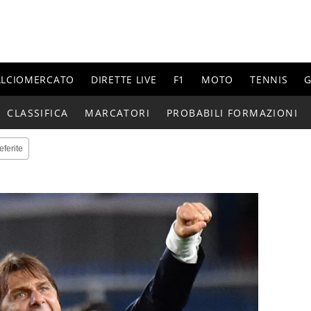
ALCIOMERCATO
DIRETTE LIVE
F1
MOTO
TENNIS
G
CLASSIFICA
MARCATORI
PROBABILI FORMAZIONI
eferite