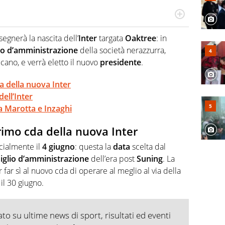
Virgilio Sport segue anche il calcio ma è con la
nze e passioni. Cura la comunicazione di HaBaWaBa, il
segnerà la nascita dell’
Inter
targata
Oaktree
: in
olo per bambini al mondo
io d’amministrazione
della società nerazzurra,
ano, e verrà eletto il nuovo
presidente
.
da della nuova Inter
ell’Inter
a Marotta e Inzaghi
primo cda della nuova Inter
cialmente il
4 giugno
: questa la
data
scelta dal
iglio d’amministrazione
dell’era post
Suning
. La
far sì al nuovo cda di operare al meglio al via della
il 30 giugno.
o su ultime news di sport, risultati ed eventi