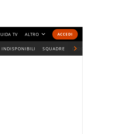
UIDA TV
ALTRO
ACCEDI
INDISPONIBILI
CALENDARI E CLASSIFICHE
SQUADRE
GIOCATORI SERIE A
ALTRI SPORT
MONDIALI 2026
OLIMPIADI
GOSSIP
LIFESTYLE