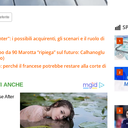
eferite
SP
er": i possibili acquirenti, gli scenari e il ruolo di
olpo da 90 Marotta “ripiega” sul futuro: Calhanoglu
o)
: perché il francese potrebbe restare alla corte di