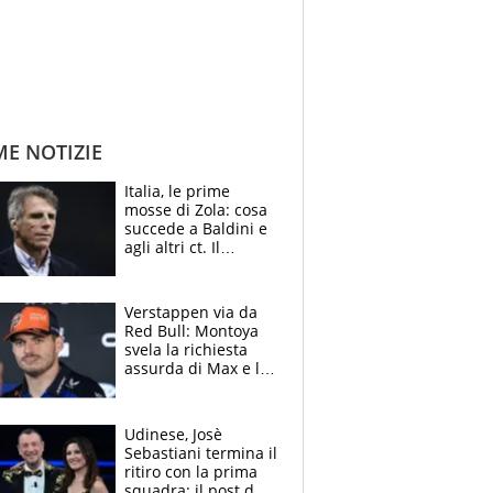
ME NOTIZIE
Italia, le prime
mosse di Zola: cosa
succede a Baldini e
agli altri ct. Il
Borussia tenta un
altro sgarbo agli
azzurri
Verstappen via da
Red Bull: Montoya
svela la richiesta
assurda di Max e lo
avverte: “Sicuro
Mercedes e
McLaren siano
Udinese, Josè
meglio?”
Sebastiani termina il
ritiro con la prima
squadra: il post del