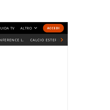
UIDA TV
ALTRO
ACCEDI
NFERENCE L.
CALENDARI E CLASSIFICHE
CALCIO ESTERO
SUPERCOPPA ITALIAN
ALTRI SPORT
MONDIALI 2026
OLIMPIADI
GOSSIP
LIFESTYLE