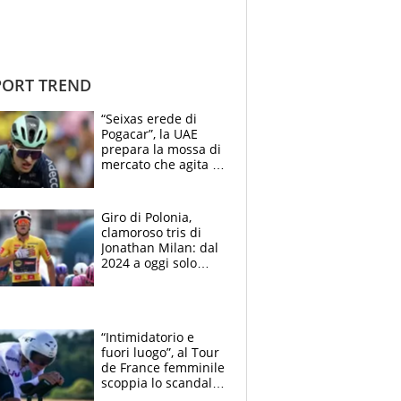
ORT TREND
“Seixas erede di
Pogacar”, la UAE
prepara la mossa di
mercato che agita la
Francia. Ciccone,
che beffa alla Vuelta
a Burgos
Giro di Polonia,
clamoroso tris di
Jonathan Milan: dal
2024 a oggi solo
Pogacar ha vinto più
di lui. Bene Romele
e Skerl
“Intimidatorio e
fuori luogo”, al Tour
de France femminile
scoppia lo scandalo:
un uomo controlla i