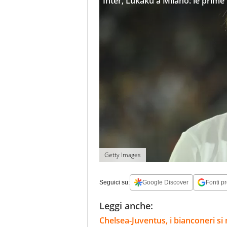
Inter, Lukaku a Milano: le prime
Getty Images
Seguici su:
Google Discover
Fonti pr
Leggi anche:
Chelsea-Juventus, i bianconeri si 