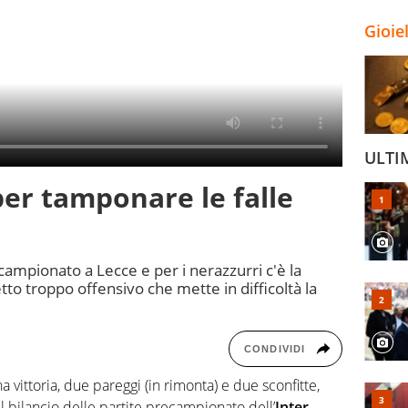
Gioie
ULTI
 per tamponare le falle
campionato a Lecce e per i nerazzurri c'è la
tto troppo offensivo che mette in difficoltà la
CONDIVIDI
 vittoria, due pareggi (in rimonta) e due sconfitte,
 il bilancio delle partite precampionato dell’
Inter
,