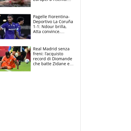
allenamenti fermi,
cosa succede
adesso
Pagelle Fiorentina-
Deportivo La Coruña
1-1: Ndour brilla,
Atta convince.
Pongracic rovina
tutto nel finale
Real Madrid senza
freni: l’acquisto
record di Diomande
che batte Zidane e
Ronaldo. Vinicius
rinnova: le cifre