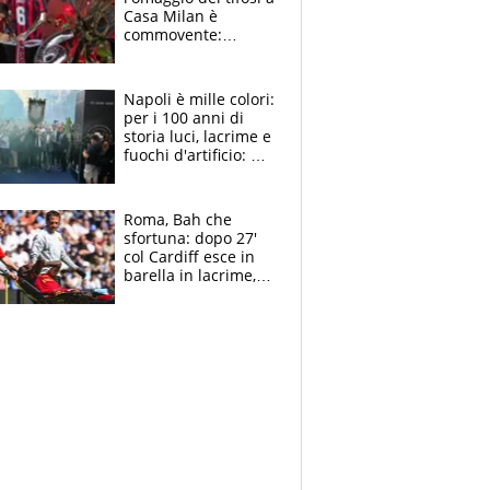
Casa Milan è
commovente:
maglie, bandiere,
sciarpe, lacrime e
bigliettini
Napoli è mille colori:
per i 100 anni di
storia luci, lacrime e
fuochi d'artificio: De
Laurentiis salta al
coro anti-Juve
Roma, Bah che
sfortuna: dopo 27'
col Cardiff esce in
barella in lacrime,
Dybala rigore da
schiaffi, i giallorossi
prendono 3 gol in
45'