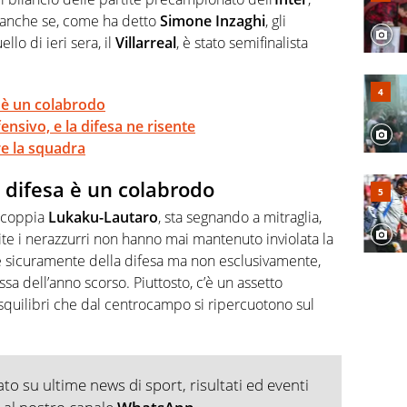
 anche se, come ha detto
Simone Inzaghi
, gli
llo di ieri sera, il
Villarreal
, è stato semifinalista
a è un colabrodo
nsivo, e la difesa ne risente
are la squadra
la difesa è un colabrodo
a coppia
Lukaku-Lautaro
, sta segnando a mitraglia,
te i nerazzurri non hanno mai mantenuto inviolata la
 è sicuramente della difesa ma non esclusivamente,
a dell’anno scorso. Piuttosto, c’è un assetto
squilibri che dal centrocampo si ripercuotono sul
o su ultime news di sport, risultati ed eventi