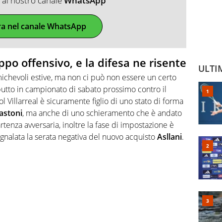
ti al nostro canale
WhatsApp
ra nel canale WhatsApp
po offensivo, e la difesa ne risente
ULTI
ichevoli estive, ma non ci può non essere un certo
ebutto in campionato di sabato prossimo contro il
col Villarreal è sicuramente figlio di uno stato di forma
astoni
, ma anche di uno schieramento che è andato
rtenza avversaria, inoltre la fase di impostazione è
gnalata la serata negativa del nuovo acquisto
Asllani
.