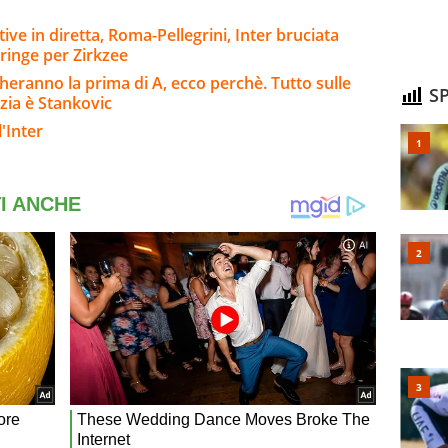
tive in diretta, Roma-Pellegrini, Inter bruciata
tringe per Zirkzee
eranno la prima di A, ecco perchè. Tutto sulle
SP
nzia è Stankovic
'Inter