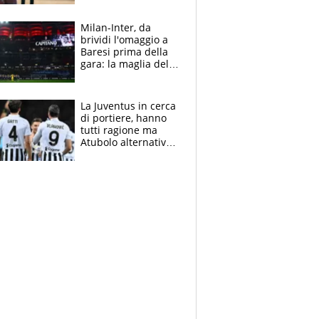
reggiseni delle
atlete
Milan-Inter, da
brividi l'omaggio a
Baresi prima della
gara: la maglia del
capitano a
centrocampo
La Juventus in cerca
di portiere, hanno
tutti ragione ma
Atubolo alternativa
a Vicario non regge
e la soluzione
rimane Milinkovic-
Savic