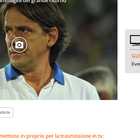
 immagini del grande ritorno
GUI
Even
eferite
mettono in proprio per la trasmissione in tv: