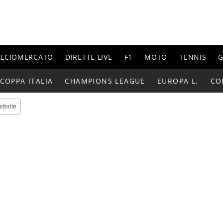
ALCIOMERCATO
DIRETTE LIVE
F1
MOTO
TENNIS
G
COPPA ITALIA
CHAMPIONS LEAGUE
EUROPA L.
CO
eferite