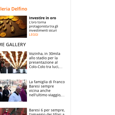
STORIE
lleria Delfino
SPECIALI
Investire in oro
L’oro torna
ESPERTI
protagonista tra gli
investimenti sicuri
LEGGI
CONTATTI
ME GALLERY
Vozinha, in 30mila
allo stadio per la
presentazione al
Colo-Colo tra luci,
spettacolo, elicotteri
e paracadutisti
La famiglia di Franco
Baresi sempre
vicina anche
nell'ultimo viaggio,
la moglie Maura, i
figli e i suoi cari
circondati
Baresi 6 per sempre,
dall'affetto dei tifosi
l'omaggio dei tifosi a