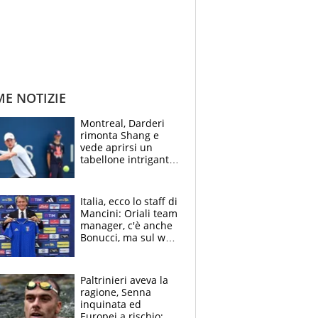
ME NOTIZIE
Montreal, Darderi
rimonta Shang e
vede aprirsi un
tabellone intrigante:
"Penso solo a
Borges, ma sono
felice del mio livello"
Italia, ecco lo staff di
Mancini: Oriali team
manager, c'è anche
Bonucci, ma sul web
infuria la polemica
Paltrinieri aveva la
ragione, Senna
inquinata ed
Europei a rischio: