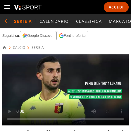
ACCEDI
SERIE A
CALENDARIO
CLASSIFICA
MARCATO
Seguici su:
Google Discover
Fonti preferite
CALCIO
SERIE A