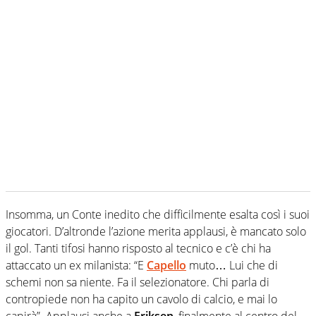
Insomma, un Conte inedito che difficilmente esalta così i suoi
giocatori. D’altronde l’azione merita applausi, è mancato solo
il gol. Tanti tifosi hanno risposto al tecnico e c’è chi ha
attaccato un ex milanista: “E
Capello
muto… Lui che di
schemi non sa niente. Fa il selezionatore. Chi parla di
contropiede non ha capito un cavolo di calcio, e mai lo
capirà”. Applausi anche a
Eriksen
, finalmente al centro del