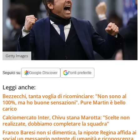
Getty Images
Seguici su:
Google Discover
Fonti preferite
Leggi anche:
Bezzecchi, tanta voglia di ricominciare: "Non sono al
100%, ma ho buone sensazioni". Pure Martin è bello
carico
Calciomercato Inter, Chivu stana Marotta: "Scelte non
realizzate, dobbiamo completare la squadra"
Franco Baresi non si dimentica, la nipote Regina affida ai
social un messaggio potente di umanità e riconoscenza