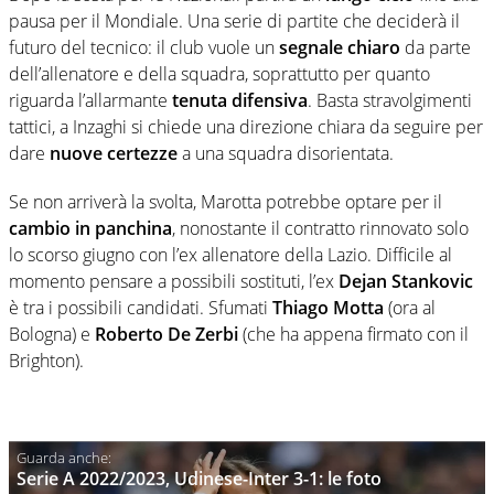
pausa per il Mondiale. Una serie di partite che deciderà il
futuro del tecnico: il club vuole un
segnale chiaro
da parte
dell’allenatore e della squadra, soprattutto per quanto
riguarda l’allarmante
tenuta difensiva
. Basta stravolgimenti
tattici, a Inzaghi si chiede una direzione chiara da seguire per
dare
nuove certezze
a una squadra disorientata.
Se non arriverà la svolta, Marotta potrebbe optare per il
cambio in panchina
, nonostante il contratto rinnovato solo
lo scorso giugno con l’ex allenatore della Lazio. Difficile al
momento pensare a possibili sostituti, l’ex
Dejan Stankovic
è tra i possibili candidati. Sfumati
Thiago Motta
(ora al
Bologna) e
Roberto De Zerbi
(che ha appena firmato con il
Brighton).
Serie A 2022/2023, Udinese-Inter 3-1: le foto