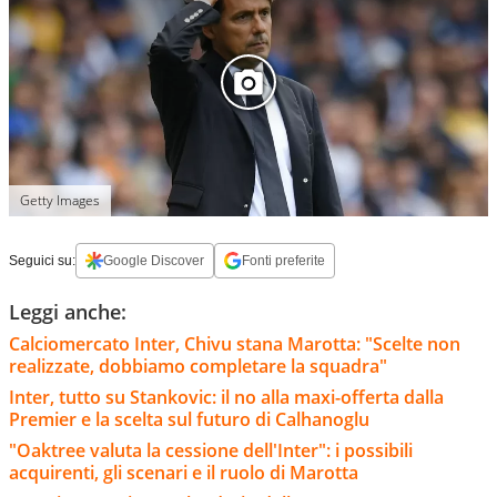
Getty Images
Seguici su:
Google Discover
Fonti preferite
Leggi anche:
Calciomercato Inter, Chivu stana Marotta: "Scelte non
realizzate, dobbiamo completare la squadra"
Inter, tutto su Stankovic: il no alla maxi-offerta dalla
Premier e la scelta sul futuro di Calhanoglu
"Oaktree valuta la cessione dell'Inter": i possibili
acquirenti, gli scenari e il ruolo di Marotta