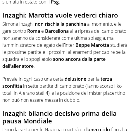
sfumata in estate con il
Psg
.
Inzaghi: Marotta vuole vederci chiaro
Simone Inzaghi
non rischia la panchina
al momento, e le
gare contro
Roma
e
Barcellona
alla ripresa del campionato
non saranno da considerare come ultima spiaggia, ma
l’amministratore delegato dell’Inter
Beppe Marotta
studierà
le prossime partite e i prossimi allenamenti per capire se la
squadra e lo spogliatoio
sono ancora dalla parte
dell’allenatore
.
Prevale in ogni caso una certa
delusione
per la
terza
sconfitta
in sette partite di campionato (l’anno scorso i ko
totali in A erano stati 4), e la posizione del mister piacentino
non può non essere messa in dubbio.
Inzaghi: bilancio decisivo prima della
pausa Mondiale
Dopo la sosta per le Nazionali partirà un
lungo ciclo
fino alla