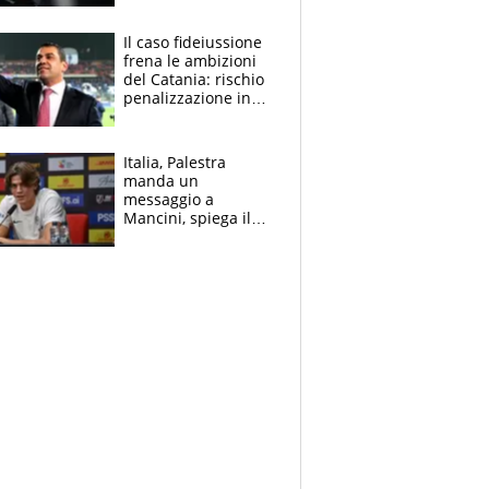
derubato, che
attacco all’Italia
Il caso fideiussione
frena le ambizioni
del Catania: rischio
penalizzazione in
classifica, cosa
succede?
Italia, Palestra
manda un
messaggio a
Mancini, spiega il
motivo del no
all’Inter e lancia
l'alleanza con
Donnarumma