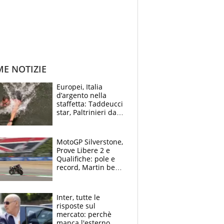
ME NOTIZIE
Europei, Italia
d’argento nella
staffetta: Taddeucci
star, Paltrinieri da
leggenda. Greg
svela la profezia di
Padre Pio
MotoGP Silverstone,
Prove Libere 2 e
Qualifiche: pole e
record, Martin beffa
tutti. Prima fila
Aprilia
Inter, tutte le
risposte sul
mercato: perchè
manca l'esterno,