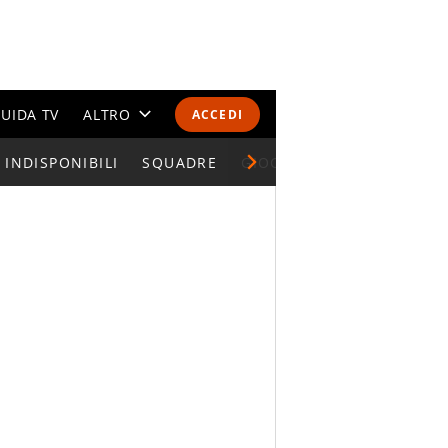
UIDA TV
ALTRO
ACCEDI
INDISPONIBILI
CALENDARI E CLASSIFICHE
SQUADRE
GIOCATORI SERIE A
ALTRI SPORT
MONDIALI 2026
OLIMPIADI
GOSSIP
LIFESTYLE