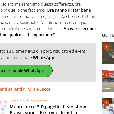
 isolarci ma sentivamo questa sofferenza, ora
o in quello che facciamo.
Ora sanno di star bene
iamo essere motivati in ogni gara. Anche i nostri tifosi
nno sempre sostenuto, c’è entusiasmo ed energia
arne per il prossimo mese e mezzo.
Arrivare secondi
ebbe qualcosa di importante”.
ULTI
o su ultime news di sport, risultati ed eventi
ti al nostro canale
WhatsApp
ra nel canale WhatsApp
enti salienti di Milan-Lecce
Forse ti può interessare
Milan-Lecce 3-0 pagelle: Leao show,
Pulisic super, Krstovic disastro