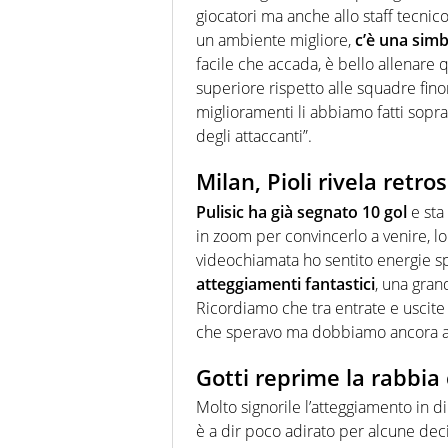
giocatori ma anche allo staff tecnico,
un ambiente migliore,
c’è una simbi
facile che accada, è bello allenare 
superiore rispetto alle squadre fino
miglioramenti li abbiamo fatti soprat
degli attaccanti”.
Milan, Pioli rivela retro
Pulisic ha già segnato 10 gol
e sta
in zoom per convincerlo a venire, l
videochiamata ho sentito energie spe
atteggiamenti fantastici
, una gran
Ricordiamo che tra entrate e uscite
che speravo ma dobbiamo ancora alzar
Gotti reprime la rabbia 
Molto signorile l’atteggiamento in d
è a dir poco adirato per alcune decis