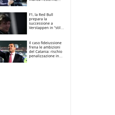
perchè Romero è
sfumato, quale è il
vero obiettivo di
F1, la Red Bull
Marotta
prepara la
successione a
Verstappen in “stile
Antonelli”. Colapinto
derubato, che
attacco all’Italia
Il caso fideiussione
frena le ambizioni
del Catania: rischio
penalizzazione in
classifica, cosa
succede?