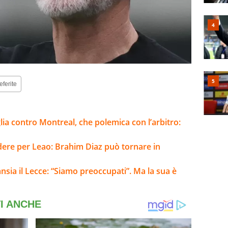
eferite
lia contro Montreal, che polemica con l’arbitro:
ere per Leao: Brahim Diaz può tornare in
nsia il Lecce: “Siamo preoccupati”. Ma la sua è