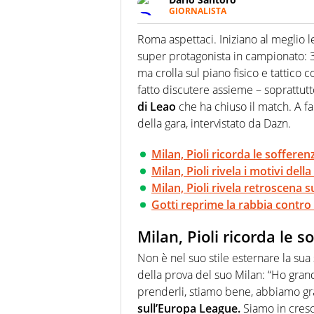
GIORNALISTA
Scrive, commenta, racconta lo s
modo di concentrarsi sulle inte
Roma aspettaci. Iniziano al meglio 
super protagonista in campionato: 
ma crolla sul piano fisico e tattic
fatto discutere assieme – soprattutt
di Leao
che ha chiuso il match. A fa
della gara, intervistato da Dazn.
Milan, Pioli ricorda le sofferen
Milan, Pioli rivela i motivi della
Milan, Pioli rivela retroscena s
Gotti reprime la rabbia contro 
Milan, Pioli ricorda le s
Non è nel suo stile esternare la su
della prova del suo Milan: “Ho grande
prenderli, stiamo bene, abbiamo gr
sull’Europa League.
Siamo in cresc