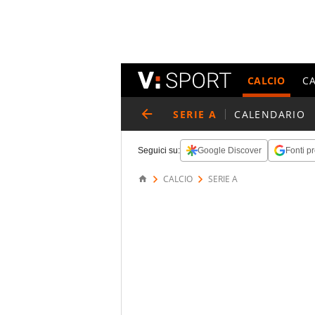
CALCIO
C
SERIE A
CALENDARIO
Seguici su:
Google Discover
Fonti pr
CALCIO
SERIE A