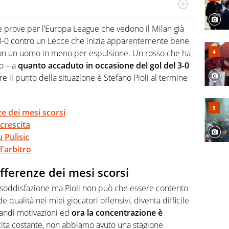
port in tutte le sfaccettature. Tocca l'apice quando ha
rviste ai grandi protagonisti
le prove per l’Europa League che vedono il Milan già
3-0 contro un Lecce che inizia apparentemente bene
o con un uomo in meno per espulsione. Un rosso che ha
o – a
quanto accaduto in occasione del gol del 3-0
re il punto della situazione è Stefano Pioli al termine
ze dei mesi scorsi
 crescita
u Pulisic
l'arbitro
offerenze dei mesi scorsi
a soddisfazione ma Pioli non può che essere contento
 qualità nei miei giocatori offensivi, diventa difficile
andi motivazioni ed
ora la concentrazione è
ita costante, non abbiamo avuto una stagione