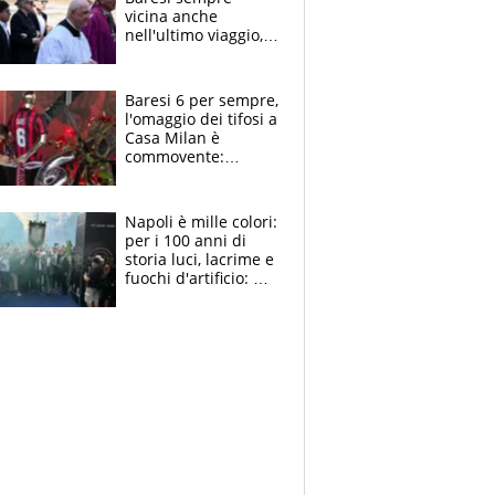
vicina anche
nell'ultimo viaggio,
la moglie Maura, i
figli e i suoi cari
circondati
Baresi 6 per sempre,
dall'affetto dei tifosi
l'omaggio dei tifosi a
Casa Milan è
commovente:
maglie, bandiere,
sciarpe, lacrime e
bigliettini
Napoli è mille colori:
per i 100 anni di
storia luci, lacrime e
fuochi d'artificio: De
Laurentiis salta al
coro anti-Juve