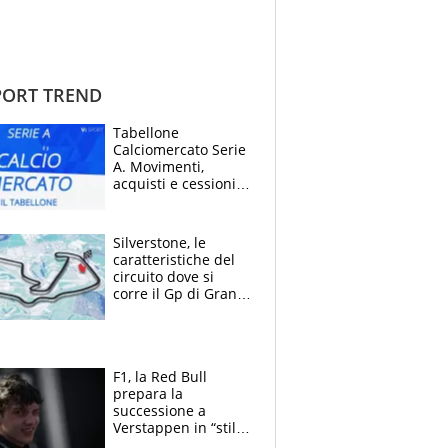
ORT TREND
Tabellone
Calciomercato Serie
A. Movimenti,
acquisti e cessioni:
estate 2026-27
Silverstone, le
caratteristiche del
circuito dove si
corre il Gp di Gran
Bretagna del
Motomondiale
F1, la Red Bull
prepara la
successione a
Verstappen in “stile
Antonelli”. Colapinto