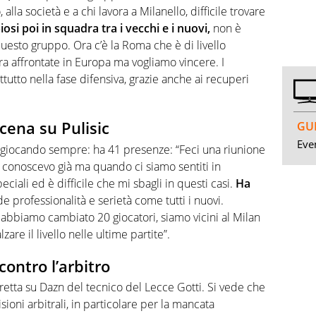
 alla società e a chi lavora a Milanello, difficile trovare
osi poi in squadra tra i vecchi e i nuovi,
non è
questo gruppo. Ora c’è la Roma che è di livello
ra affrontate in Europa ma vogliamo vincere. I
tutto nella fase difensiva, grazie anche ai recuperi
scena su Pulisic
GUI
Even
 giocando sempre: ha 41 presenze: “Feci una riunione
o conoscevo già ma quando ci siamo sentiti in
ciali ed è difficile che mi sbagli in questi casi.
Ha
de professionalità e serietà come tutti i nuovi.
 abbiamo cambiato 20 giocatori, siamo vicini al Milan
e il livello nelle ultime partite”.
contro l’arbitro
iretta su Dazn del tecnico del Lecce Gotti. Si vede che
ioni arbitrali, in particolare per la mancata