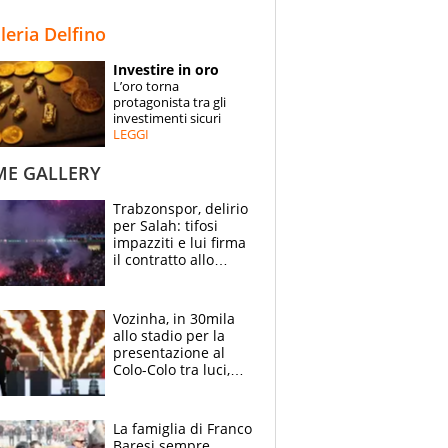
STORIE
lleria Delfino
SPECIALI
Investire in oro
L’oro torna
ESPERTI
protagonista tra gli
investimenti sicuri
LEGGI
CONTATTI
ME GALLERY
Trabzonspor, delirio
per Salah: tifosi
impazziti e lui firma
il contratto allo
stadio
Vozinha, in 30mila
allo stadio per la
presentazione al
Colo-Colo tra luci,
spettacolo, elicotteri
e paracadutisti
La famiglia di Franco
Baresi sempre