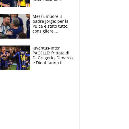
Pogacar, niente
Sanremo nel 2027:
vuole la Roubaix
Messi, muore il
padre Jorge: per la
Pulce è stato tutto,
consigliere,
manager, amico e
capofamiglia
Juventus-Inter
PAGELLE: frittata di
Di Gregorio, Dimarco
e Diouf fanno i
bianconeri piccoli
piccoli, Ylildiz
scompare, Kolo fa
sperare