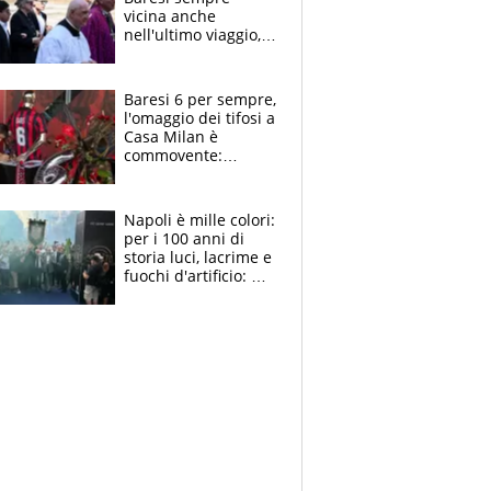
vicina anche
nell'ultimo viaggio,
la moglie Maura, i
figli e i suoi cari
circondati
Baresi 6 per sempre,
dall'affetto dei tifosi
l'omaggio dei tifosi a
Casa Milan è
commovente:
maglie, bandiere,
sciarpe, lacrime e
bigliettini
Napoli è mille colori:
per i 100 anni di
storia luci, lacrime e
fuochi d'artificio: De
Laurentiis salta al
coro anti-Juve