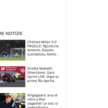
ME NOTIZIE
Chelsea-Milan 3-0
PAGELLE: figuraccia
Amorim, Diavolo
scandaloso, Ramos
già rimandato
Diretta MotoGP,
Silverstone, Gara
Sprint LIVE: dopo la
prima fila Aprilia
cerca il colpaccio
Vingegaard, aria di
ritiro a fine
stagione? Le voci si
intensificano.