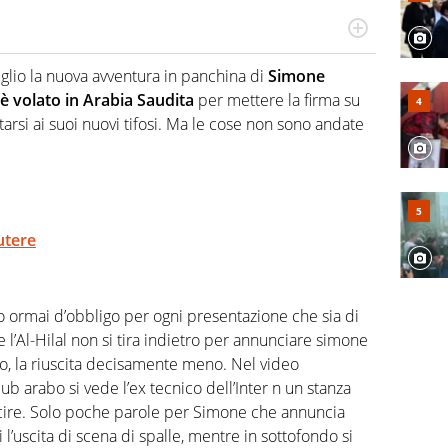
hanno segreti: basket, football, baseball e la capacità
ve altri non vedono granché
lio la nuova avventura in panchina di
Simone
 è volato in Arabia Saudita
per mettere la firma su
rsi ai suoi nuovi tifosi. Ma le cose non sono andate
utere
to ormai d’obbligo per ogni presentazione che sia di
e l’Al-Hilal non si tira indietro per annunciare simone
ico, la riuscita decisamente meno. Nel video
ub arabo si vede l’ex tecnico dell’Inter n un stanza
cire. Solo poche parole per Simone che annuncia
i l’uscita di scena di spalle, mentre in sottofondo si