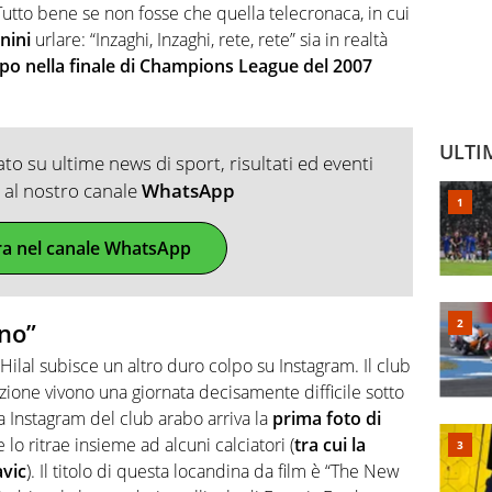
 Tutto bene se non fosse che quella telecronaca, in cui
nini
urlare: “Inzaghi, Inzaghi, rete, rete” sia in realtà
po nella finale di Champions League del 2007
ULTI
o su ultime news di sport, risultati ed eventi
ti al nostro canale
WhatsApp
ra nel canale WhatsApp
ino”
Hilal subisce un altro duro colpo su Instagram. Il club
zione vivono una giornata decisamente difficile sotto
ina Instagram del club arabo arriva la
prima foto di
lo ritrae insieme ad alcuni calciatori (
tra cui la
avic
). Il titolo di questa locandina da film è “The New