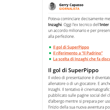
Gerry Capasso
GIORNALISTA
Per lui gli sport americani non 
innata di trovare la notizia do
Poteva cominciare decisamente meg
Inzaghi
. Oggi l’ex tecnico dell’
Inter
un accordo milionario e per presenta
alla perfezione.
Il gol di SuperPippo
Il riferimento a “Il Padrino”
La scelta di Inzaghi che fa disc
Il gol di SuperPippo
Il video di presentazione è diventa
allenatore o di un giocatore. E anch
Inzaghi. Il tentativo è cinematograf
pubblicato sulle pagine social del cl
d’albergo mentre si prepara per us
l’inizio della sua nuova avventura po