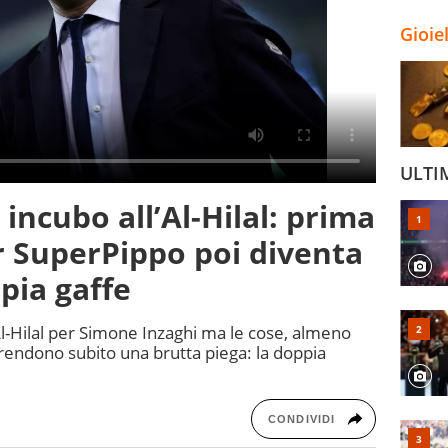
Gioie
ULTI
 incubo all’Al-Hilal: prima
r SuperPippo poi diventa
ppia gaffe
Al-Hilal per Simone Inzaghi ma le cose, almeno
rendono subito una brutta piega: la doppia
CONDIVIDI