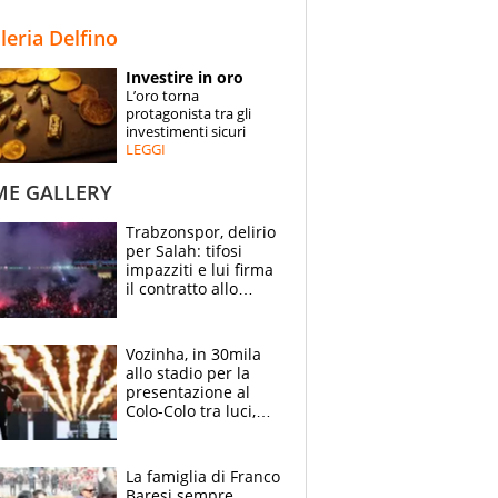
STORIE
lleria Delfino
SPECIALI
Investire in oro
L’oro torna
ESPERTI
protagonista tra gli
investimenti sicuri
LEGGI
CONTATTI
ME GALLERY
Trabzonspor, delirio
per Salah: tifosi
impazziti e lui firma
il contratto allo
stadio
Vozinha, in 30mila
allo stadio per la
presentazione al
Colo-Colo tra luci,
spettacolo, elicotteri
e paracadutisti
La famiglia di Franco
Baresi sempre