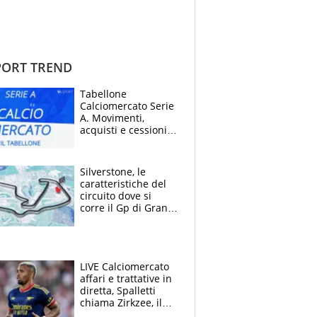
ORT TREND
Tabellone
Calciomercato Serie
A. Movimenti,
acquisti e cessioni:
estate 2026-27
Silverstone, le
caratteristiche del
circuito dove si
corre il Gp di Gran
Bretagna del
Motomondiale
LIVE Calciomercato
affari e trattative in
diretta, Spalletti
chiama Zirkzee, il
Milan valuta il