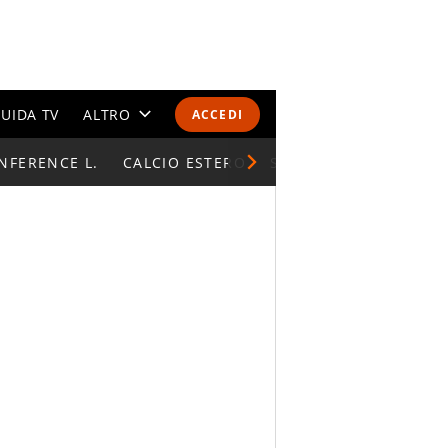
UIDA TV
ALTRO
ACCEDI
NFERENCE L.
CALENDARI E CLASSIFICHE
CALCIO ESTERO
SUPERCOPPA ITALIAN
ALTRI SPORT
MONDIALI 2026
OLIMPIADI
GOSSIP
LIFESTYLE