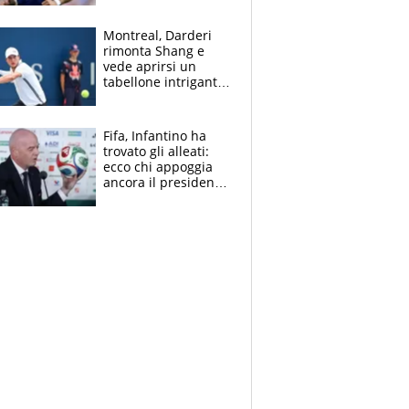
ritorno di Brahim
Diaz
Montreal, Darderi
rimonta Shang e
vede aprirsi un
tabellone intrigante:
"Penso solo a
Borges, ma sono
felice del mio livello"
Fifa, Infantino ha
trovato gli alleati:
ecco chi appoggia
ancora il presidente
che spera di essere
rieletto