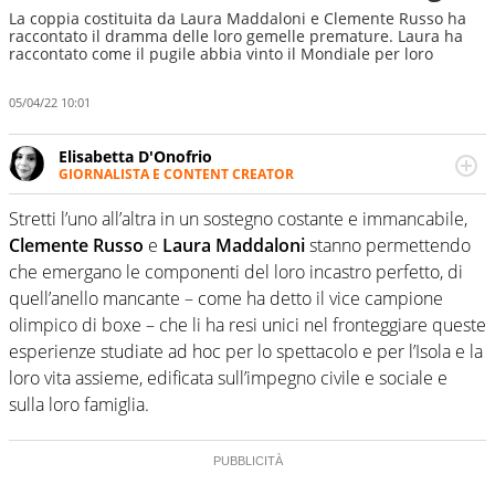
La coppia costituita da Laura Maddaloni e Clemente Russo ha
raccontato il dramma delle loro gemelle premature. Laura ha
raccontato come il pugile abbia vinto il Mondiale per loro
05/04/22 10:01
Elisabetta D'Onofrio
GIORNALISTA E CONTENT CREATOR
Giornalista professionista dal 2007, scrive per curiosità
personale e necessità: soprattutto di calcio, di sport e dei
Stretti l’uno all’altra in un sostegno costante e immancabile,
suoi protagonisti, concedendosi innocenti evasioni
Clemente Russo
e
Laura Maddaloni
stanno permettendo
nell'ambito della creazione di format. Un tempo ala
che emergano le componenti del loro incastro perfetto, di
destra, oggi si sente a suo agio nel ruolo di libero. Cura
quell’anello mancante – come ha detto il vice campione
una classifica riservata dei migliori 5 calciatori di sempre.
olimpico di boxe – che li ha resi unici nel fronteggiare queste
esperienze studiate ad hoc per lo spettacolo e per l’Isola e la
loro vita assieme, edificata sull’impegno civile e sociale e
sulla loro famiglia.