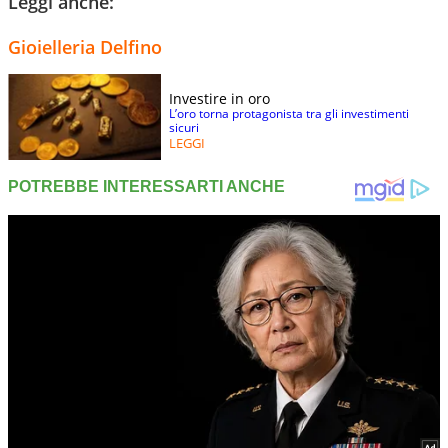
Leggi anche:
Gioielleria Delfino
Investire in oro
L’oro torna protagonista tra gli investimenti
sicuri
LEGGI