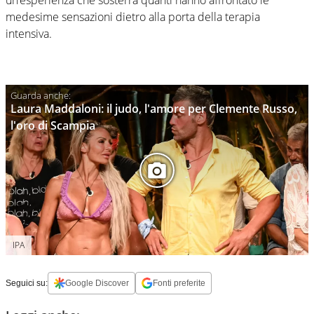
un’esperienza che sosterrà quanti hanno affrontato le
medesime sensazioni dietro alla porta della terapia
intensiva.
Laura Maddaloni: il judo, l'amore per Clemente Russo,
l'oro di Scampia
IPA
Seguici su:
Google Discover
Fonti preferite