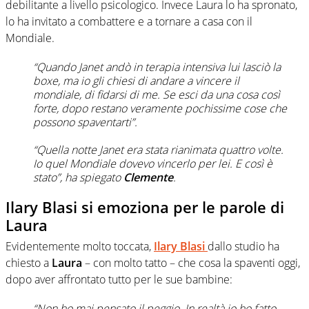
debilitante a livello psicologico. Invece Laura lo ha spronato,
lo ha invitato a combattere e a tornare a casa con il
Mondiale.
“Quando Janet andò in terapia intensiva lui lasciò la
boxe, ma io gli chiesi di andare a vincere il
mondiale, di fidarsi di me. Se esci da una cosa così
forte, dopo restano veramente pochissime cose che
possono spaventarti”.
“Quella notte Janet era stata rianimata quattro volte.
Io quel Mondiale dovevo vincerlo per lei. E così è
stato”, ha spiegato
Clemente
.
Ilary Blasi si emoziona per le parole di
Laura
Evidentemente molto toccata,
Ilary Blasi
dallo studio ha
chiesto a
Laura
– con molto tatto – che cosa la spaventi oggi,
dopo aver affrontato tutto per le sue bambine:
“Non ho mai pensato il peggio. In realtà io ho fatto