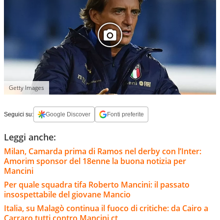
Getty Images
Seguici su:
Google Discover
Fonti preferite
Leggi anche:
Milan, Camarda prima di Ramos nel derby con l’Inter:
Amorim sponsor del 18enne la buona notizia per
Mancini
Per quale squadra tifa Roberto Mancini: il passato
insospettabile del giovane Mancio
Italia, su Malagò continua il fuoco di critiche: da Cairo a
Carraro tutti contro Mancini ct