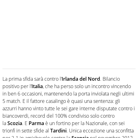
La prima sfida sarà contro l’
Irlanda del Nord
. Bilancio
positivo per l’
Italia
, che ha perso solo un incontro vincendo
in ben 6 occasioni, mantenendo la porta inviolata negli ultimi
5 match. E il fattore casalingo è quasi una sentenza: gli
azzurri hanno vinto tutte le sei gare interne disputate contro i
biancoverdi, record del 100% condiviso solo contro
la
Scozia
. E
Parma
è un fortino per la Nazionale, con sei
trionfi in sette sfide al
Tardini
. Unica eccezione una sconfitta
per 2-1 in amichevole contro la
Francia
nel novembre 2012.