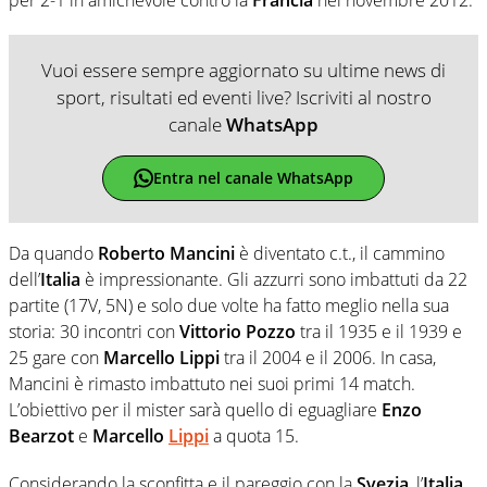
Vuoi essere sempre aggiornato su ultime news di
sport, risultati ed eventi live? Iscriviti al nostro
canale
WhatsApp
Entra nel canale WhatsApp
Da quando
Roberto Mancini
è diventato c.t., il cammino
dell’
Italia
è impressionante. Gli azzurri sono imbattuti da 22
partite (17V, 5N) e solo due volte ha fatto meglio nella sua
storia: 30 incontri con
Vittorio Pozzo
tra il 1935 e il 1939 e
25 gare con
Marcello Lippi
tra il 2004 e il 2006. In casa,
Mancini è rimasto imbattuto nei suoi primi 14 match.
L’obiettivo per il mister sarà quello di eguagliare
Enzo
Bearzot
e
Marcello
Lippi
a quota 15.
Considerando la sconfitta e il pareggio con la
Svezia
, l’
Italia