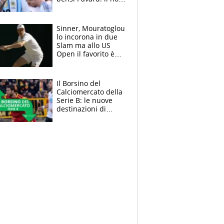
del francese
allontana l'argentino
Sinner, Mouratoglou
lo incorona in due
Slam ma allo US
Open il favorito è
Alcaraz. Laila,
passerella nel
museo
Il Borsino del
Calciomercato della
Serie B: le nuove
destinazioni di
Pittarello, Dorval e
Parigi