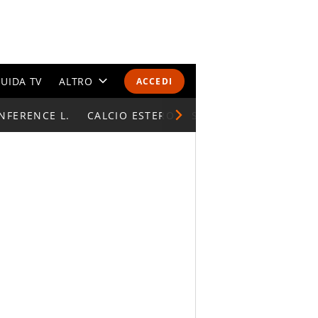
UIDA TV
ALTRO
ACCEDI
NFERENCE L.
CALENDARI E CLASSIFICHE
CALCIO ESTERO
SUPERCOPPA ITALIAN
ALTRI SPORT
MONDIALI 2026
OLIMPIADI
GOSSIP
LIFESTYLE