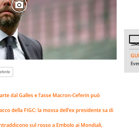
GUI
Even
eferite
parte dal Galles e l’asse Macron-Ceferin può
tacco della FIGC: la mossa dell’ex presidente sa di
contraddicono sul rosso a Embolo ai Mondiali,