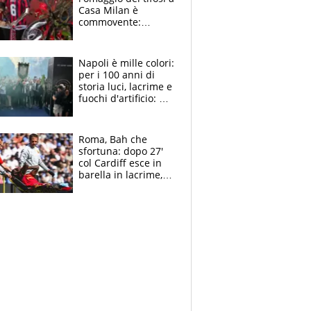
Casa Milan è
commovente:
maglie, bandiere,
sciarpe, lacrime e
bigliettini
Napoli è mille colori:
per i 100 anni di
storia luci, lacrime e
fuochi d'artificio: De
Laurentiis salta al
coro anti-Juve
Roma, Bah che
sfortuna: dopo 27'
col Cardiff esce in
barella in lacrime,
Dybala rigore da
schiaffi, i giallorossi
prendono 3 gol in
45'