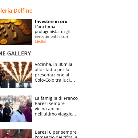
STORIE
lleria Delfino
SPECIALI
Investire in oro
L’oro torna
ESPERTI
protagonista tra gli
investimenti sicuri
LEGGI
CONTATTI
ME GALLERY
Vozinha, in 30mila
allo stadio per la
presentazione al
Colo-Colo tra luci,
spettacolo, elicotteri
e paracadutisti
La famiglia di Franco
Baresi sempre
vicina anche
nell'ultimo viaggio,
la moglie Maura, i
figli e i suoi cari
circondati
Baresi 6 per sempre,
dall'affetto dei tifosi
l'omaggio dei tifosi a