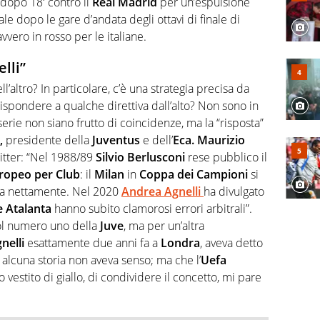
 dopo 18′ contro il
Real Madrid
per un’espulsione
trale dopo le gare d’andata degli ottavi di finale di
vvero in rosso per le italiane.
lli”
l’altro? In particolare, c’è una strategia precisa da
rispondere a qualche direttiva dall’alto? Non sono in
serie non siano frutto di coincidenze, ma la “risposta”
,
presidente della
Juventus
e dell’
Eca. Maurizio
itter: “Nel 1988/89
Silvio Berlusconi
rese pubblico il
ropeo per Club
: il
Milan
in
Coppa dei Campioni
si
ata nettamente. Nel 2020
Andrea Agnelli
ha divulgato
e Atalanta
hanno subito clamorosi errori arbitrali”.
ol numero uno della
Juve
, ma per un’altra
nelli
esattamente due anni fa a
Londra
, aveva detto
 alcuna storia non aveva senso; ma che l’
Uefa
 vestito di giallo, di condividere il concetto, mi pare