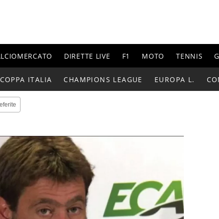
ALCIOMERCATO
DIRETTE LIVE
F1
MOTO
TENNIS
G
COPPA ITALIA
CHAMPIONS LEAGUE
EUROPA L.
CO
eferite