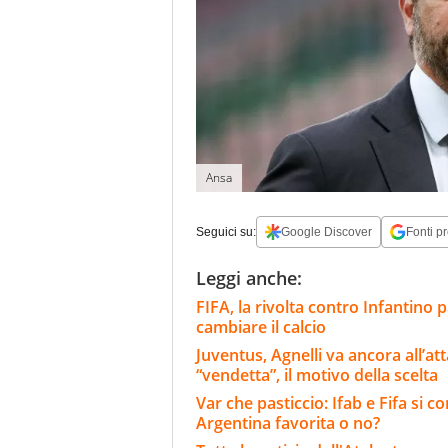
Ansa
Seguici su:
Google Discover
Fonti pr
Leggi anche:
FIFA, la rivolta contro Infantino 
cambiare il calcio
Juventus, Agnelli va ancora all’at
“vendetta”, il motivo della scelta
Var che pasticcio: Ifab e Fifa si 
Argentina favorita o no?