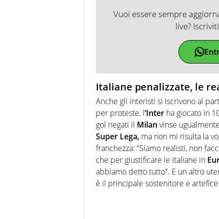
Vuoi essere sempre aggiornat
live? Iscrivi
Ent
Italiane penalizzate, le re
Anche gli interisti si iscrivono al part
per proteste, l
‘Inter
ha giocato in 10
gol negati il
Milan
vinse ugualmente 
Super Lega,
ma non mi risulta la vo
franchezza: “Siamo realisti, non facc
che per giustificare le italiane in
Eu
abbiamo detto tutto”. E un altro uten
è il principale sostenitore e artefice