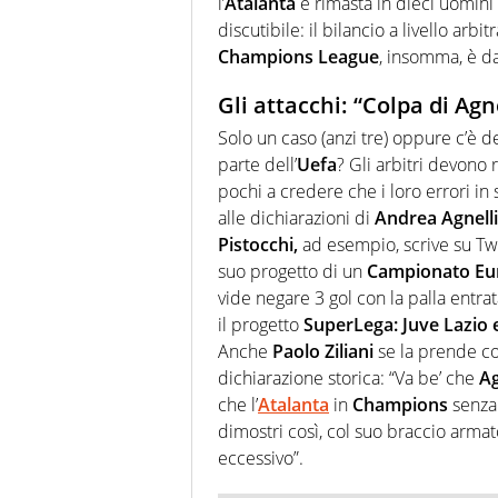
l’
Atalanta
è rimasta in dieci uomini
discutibile: il bilancio a livello arbi
Champions League
, insomma, è da
Gli attacchi: “Colpa di Agne
Solo un caso (anzi tre) oppure c’è del
parte dell’
Uefa
? Gli arbitri devono 
pochi a credere che i loro errori in 
alle dichiarazioni di
Andrea Agnelli
Pistocchi,
ad esempio, scrive su Tw
suo progetto di un
Campionato Eu
vide negare 3 gol con la palla entr
il progetto
SuperLega: Juve Lazio 
Anche
Paolo Ziliani
se la prende c
dichiarazione storica: “
Va be’ che
Ag
che l’
Atalanta
in
Champions
senza
dimostri così, col suo braccio armato
eccessivo”.