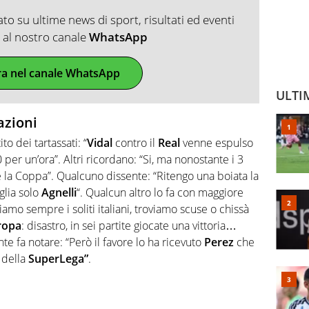
o su ultime news di sport, risultati ed eventi
ti al nostro canale
WhatsApp
ra nel canale WhatsApp
ULTI
azioni
ito dei tartassati: “
Vidal
contro il
Real
venne espulso
 per un’ora”. Altri ricordano: “Si, ma nonostante i 3
la Coppa”. Qualcuno dissente: “Ritengo una boiata la
glia solo
Agnelli
“. Qualcun altro lo fa con maggiore
iamo sempre i soliti italiani, troviamo scuse o chissà
ropa
: disastro, in sei partite giocate una vittoria…
te fa notare: “Però il favore lo ha ricevuto
Perez
che
 della
SuperLega”
.