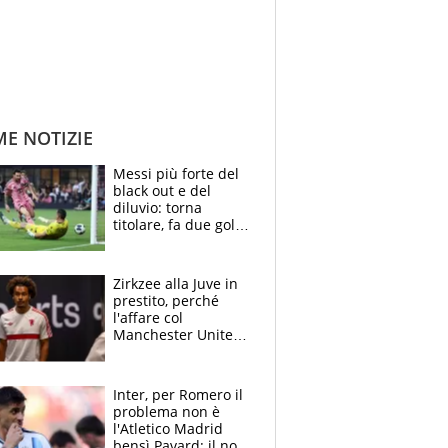
ME NOTIZIE
Messi più forte del
black out e del
diluvio: torna
titolare, fa due gol e
un assist e trascina
l'Inter Miami, altro
che ritiro
Zirkzee alla Juve in
prestito, perché
l'affare col
Manchester United
è possibile: un club
stringe per Vlahovic
Inter, per Romero il
problema non è
l'Atletico Madrid
bensì Pavard: il no