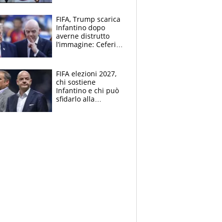
FIFA, Trump scarica
Infantino dopo
averne distrutto
l’immagine: Ceferin
sceglie la
Supercoppa per il
contrattacco
FIFA elezioni 2027,
chi sostiene
Infantino e chi può
sfidarlo alla
presidenza: la
nuova geografia del
calcio