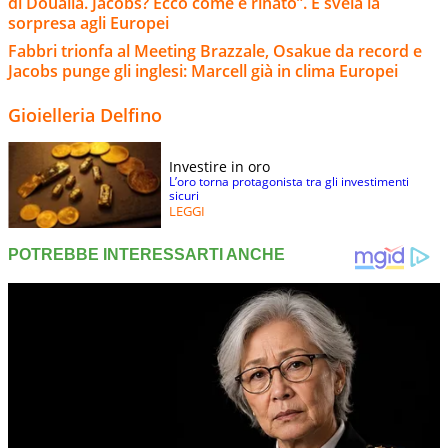
di Doualla. Jacobs? Ecco come è rinato”. E svela la
sorpresa agli Europei
Fabbri trionfa al Meeting Brazzale, Osakue da record e
Jacobs punge gli inglesi: Marcell già in clima Europei
Gioielleria Delfino
Investire in oro
L’oro torna protagonista tra gli investimenti
sicuri
LEGGI