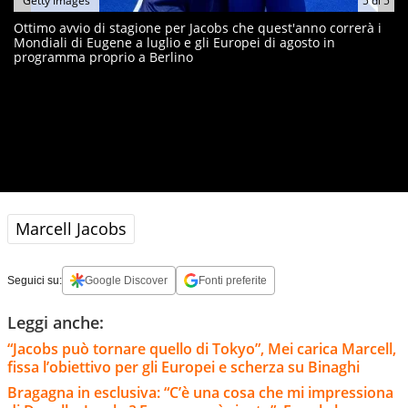
Getty Images
5
di
5
Ottimo avvio di stagione per Jacobs che quest'anno correrà i
Mondiali di Eugene a luglio e gli Europei di agosto in
programma proprio a Berlino
Marcell Jacobs
Seguici su:
Google Discover
Fonti preferite
Leggi anche:
“Jacobs può tornare quello di Tokyo”, Mei carica Marcell,
fissa l’obiettivo per gli Europei e scherza su Binaghi
Bragagna in esclusiva: “C’è una cosa che mi impressiona