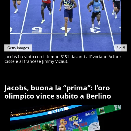
Getty Images
3
di
5
Jacobs ha vinto con il tempo 6"51 davanti all’ivoriano Arthur
Cissé e al francese Jimmy Vicaut.
Jacobs, buona la “prima”: l’oro
olimpico vince subito a Berlino