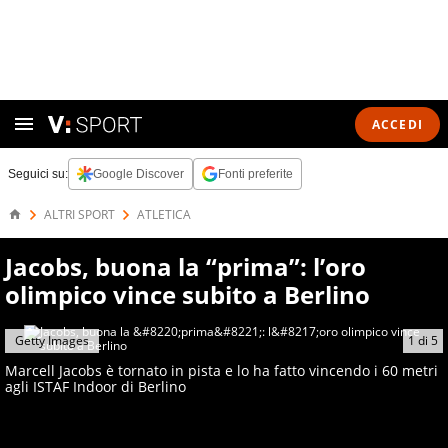
ACCEDI
Seguici su:
Google Discover
Fonti preferite
ALTRI SPORT
ATLETICA
Jacobs, buona la “prima”: l’oro
olimpico vince subito a Berlino
Getty Images
1
di
5
Marcell Jacobs è tornato in pista e lo ha fatto vincendo i 60 metri
agli ISTAF Indoor di Berlino