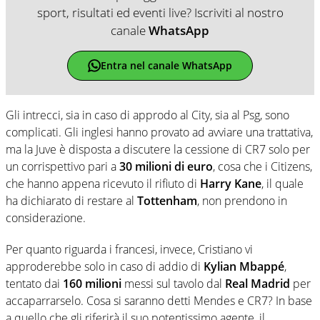
sport, risultati ed eventi live? Iscriviti al nostro
canale
WhatsApp
Entra nel canale WhatsApp
Gli intrecci, sia in caso di approdo al City, sia al Psg, sono
complicati. Gli inglesi hanno provato ad avviare una trattativa,
ma la Juve è disposta a discutere la cessione di CR7 solo per
un corrispettivo pari a
30 milioni di euro
, cosa che i Citizens,
che hanno appena ricevuto il rifiuto di
Harry Kane
, il quale
ha dichiarato di restare al
Tottenham
, non prendono in
considerazione.
Per quanto riguarda i francesi, invece, Cristiano vi
approderebbe solo in caso di addio di
Kylian Mbappé
,
tentato dai
160 milioni
messi sul tavolo dal
Real Madrid
per
accaparrarselo. Cosa si saranno detti Mendes e CR7? In base
a quello che gli riferirà il suo potentissimo agente, il