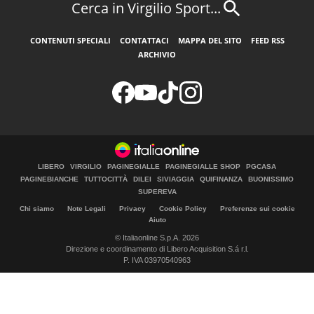
Cerca in Virgilio Sport...
CONTENUTI SPECIALI
CONTATTACI
MAPPA DEL SITO
FEED RSS
ARCHIVIO
LIBERO
VIRGILIO
PAGINEGIALLE
PAGINEGIALLE SHOP
PGCASA
PAGINEBIANCHE
TUTTOCITTÀ
DILEI
SIVIAGGIA
QUIFINANZA
BUONISSIMO
SUPEREVA
Chi siamo
Note Legali
Privacy
Cookie Policy
Preferenze sui cookie
Aiuto
© Italiaonline S.p.A. 2026
Direzione e coordinamento di Libero Acquisition S.á r.l.
P. IVA 03970540963