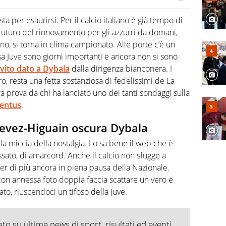
do si accendono i motori, lui sgasa, impenna, derapa. E
podio
sta per esaurirsi. Per il calcio italiano è già tempo di
l futuro del rinnovamento per gli azzurri da domani,
no, si torna in clima campionato. Alle porte c’è un
asa Juve sono giorni importanti e ancora non si sono
vito dato a
Dybala
dalla dirigenza bianconera. I
tro, resta una fetta sostanziosa di fedelissimi de La
a prova da chi ha lanciato uno dei tanti sondaggi sulla
ventus
.
Tevez-Higuain oscura Dybala
la miccia della nostalgia. Lo sa bene il web che è
assato, di amarcord. Anche il calcio non sfugge a
 per di più ancora in piena pausa della Nazionale.
on annessa foto doppia faccia scattare un vero e
to, riuscendoci un tifoso della Juve.
o su ultime news di sport, risultati ed eventi