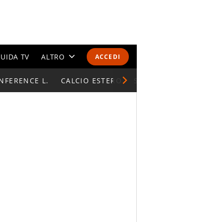
UIDA TV
ALTRO
ACCEDI
NFERENCE L.
CALENDARI E CLASSIFICHE
CALCIO ESTERO
SUPERCOPPA ITALIAN
ALTRI SPORT
MONDIALI 2026
OLIMPIADI
GOSSIP
LIFESTYLE