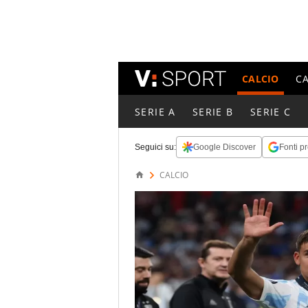
CALCIO
C
SERIE A
SERIE B
SERIE C
Seguici su:
Google Discover
Fonti pr
CALCIO