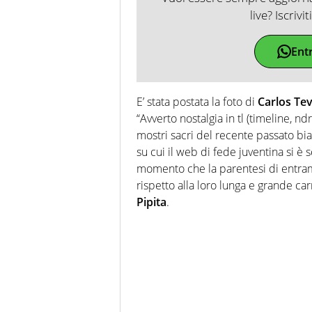
live? Iscrivi
Ent
E’ stata postata la foto di
Carlos Te
“Avverto nostalgia in tl (timeline, nd
mostri sacri del recente passato b
su cui il web di fede juventina si è 
momento che la parentesi di entra
rispetto alla loro lunga e grande ca
Pipita
.