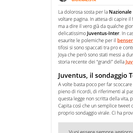
Giornalista multimediale. Quan
spesso e volentieri finisce sul 
La dolorosa sosta per la
Nazionale
voltare pagina. In attesa di capire i
ma a dire il vero già da qualche gior
delicatissimo
Juventus-Inter
. In c
esaurite le polemiche per il
benser
tifosi si sono spaccati tra pro e con
Joya che però sono stati messi a dur
storia recente dei “grandi” della
Ju
Juventus, il sondaggio 
A volte basta poco per far scoccare 
pieno di ricordi, di riferimenti al p
questa legge non scritta della vita,
Capita così che un semplice tweet c
proprio sondaggio virale. Ci ha prova
Vuoi essere sempre aggiornat