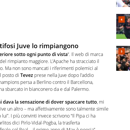
 tifosi Juve lo rimpiangono
riore sotto ogni punto di vista
“. Il web di marca
a del rimpianto maggiore. L’Apache ha stracciato il
. Ma non sono mancati i riferimenti polemici al
l posto di
Tevez
prese nella Juve dopo l’addio
 Champions persa a Berlino contro il Barcellona,
na sbarcato in bianconero da e dal Palermo.
i dava la sensazione di dover spaccare tutto
, mi
rive un altro – ma affettivamente sono talmente simile
lui”. I più convinti invece scrivono “Il Pipa ci ha
itos dici Pirlo-Vidal-Pogba, la trasferta
ifinale col Real…il primo anno di Max è poesia”.