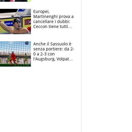
succede?
Europei,
Martinenghi prova a
cancellare i dubbi:
Ceccon tiene tutti
col fiato sospeso.
Pellegrini punta su
Curtis
Anche il Sassuolo è
senza portiere: da 2-
0 a 2-3 con
l'Augsburg, Volpato
non basta, che
errori di Muric