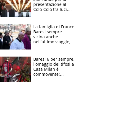
presentazione al
Colo-Colo tra luci,
spettacolo, elicotteri
e paracadutisti
La famiglia di Franco
Baresi sempre
vicina anche
nell'ultimo viaggio,
la moglie Maura, i
figli e i suoi cari
circondati
Baresi 6 per sempre,
dall'affetto dei tifosi
l'omaggio dei tifosi a
Casa Milan è
commovente:
maglie, bandiere,
sciarpe, lacrime e
bigliettini