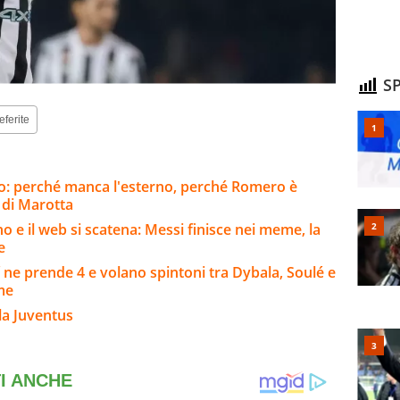
SP
eferite
ato: perché manca l'esterno, perché Romero è
o di Marotta
no e il web si scatena: Messi finisce nei meme, la
e
 ne prende 4 e volano spintoni tra Dybala, Soulé e
rme
la Juventus