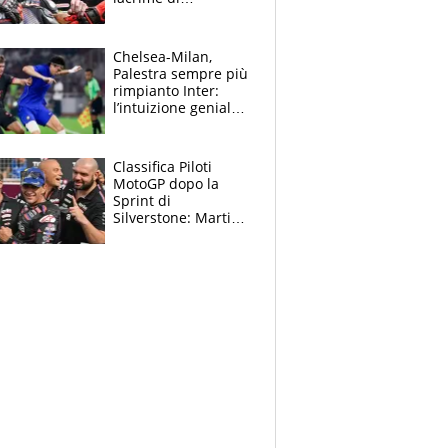
Bezzecchi: "Ho dato
tutto, spero di finire
la gara domani"
Chelsea-Milan,
Palestra sempre più
rimpianto Inter:
l’intuizione geniale
di Alonso fa esultare
anche Mancini
Classifica Piloti
MotoGP dopo la
Sprint di
Silverstone: Martin
sempre più leader,
Bezzecchi supera
Marquez