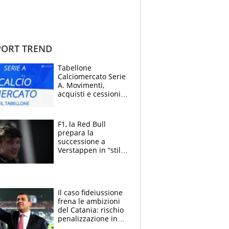
ORT TREND
Tabellone
Calciomercato Serie
A. Movimenti,
acquisti e cessioni:
estate 2026-27
F1, la Red Bull
prepara la
successione a
Verstappen in “stile
Antonelli”. Colapinto
derubato, che
attacco all’Italia
Il caso fideiussione
frena le ambizioni
del Catania: rischio
penalizzazione in
classifica, cosa