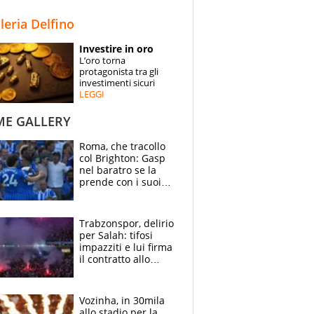
STORIE
lleria Delfino
SPECIALI
Investire in oro
L’oro torna
ESPERTI
protagonista tra gli
investimenti sicuri
LEGGI
CONTATTI
ME GALLERY
Roma, che tracollo
col Brighton: Gasp
nel baratro se la
prende con i suoi
cambiando tutti
Trabzonspor, delirio
per Salah: tifosi
impazziti e lui firma
il contratto allo
stadio
Vozinha, in 30mila
allo stadio per la