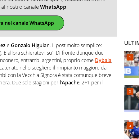
ti al nostro canale
WhatsApp
ra nel canale WhatsApp
ULTI
vez
e
Gonzalo Higuian
. Il post molto semplice:
r). E allora schieratevi, su”. Di fronte dunque due
ianconero, entrambi argentini, proprio come
Dybala
,
scatenato nello scegliere il rimpianto maggiore dal
mbi con la Vecchia Signora è stata comunque breve
rriera. Due sole stagioni per
l’Apache
, 2+1 per il