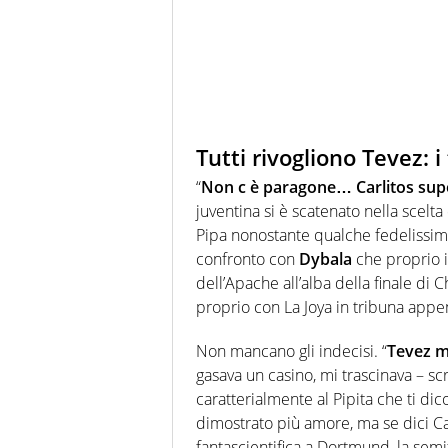
Tutti rivogliono Tevez: i
“
Non c è paragone… Carlitos supe
juventina si è scatenato nella scelt
Pipa nonostante qualche fedelissimo
confronto con
Dybala
che proprio i
dell’Apache all’alba della finale di
proprio con La Joya in tribuna appe
Non mancano gli indecisi. “
Tevez m
gasava un casino, mi trascinava – sc
caratterialmente al Pipita che ti dico 
dimostrato più amore, ma se dici Carl
fantascientifica a Dortmund, la sem