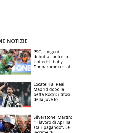
ME NOTIZIE
PSG, Longoni
debutta contro lo
United: il baby
Donnarumma scalza
Chevalier, Luis
Enrique l’ha rifatto
Locatelli al Real
Madrid dopo la
beffa Rodri: i tifosi
della Juve lo
“vendono” sui social,
cosa c’è di vero
Silverstone, Martin:
"Il lavoro di Aprilia
sta ripagando". Le
lacrime di