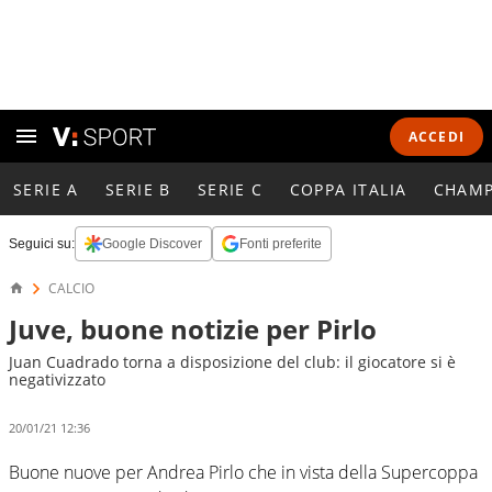
ACCEDI
SERIE A
SERIE B
SERIE C
COPPA ITALIA
CHAMP
Seguici su:
Google Discover
Fonti preferite
CALCIO
Juve, buone notizie per Pirlo
Juan Cuadrado torna a disposizione del club: il giocatore si è
negativizzato
20/01/21 12:36
Buone nuove per Andrea Pirlo che in vista della Supercoppa