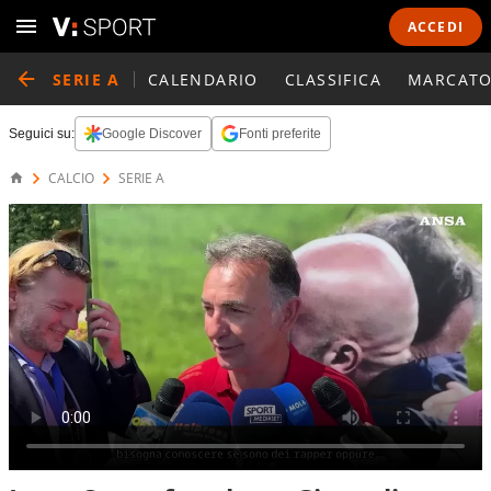
ACCEDI
SERIE A
CALENDARIO
CLASSIFICA
MARCATO
Seguici su:
Google Discover
Fonti preferite
CALCIO
SERIE A