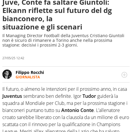
Juve, Conte fa saltare Giuntoli:
Elkann riflette sul futuro del dg
bianconero, la
situazione e gli scenari
Il Managing Director Football della Juventus Cristiano Giuntoli
non è sicuro di rimanere a Torino anche nella prossima
stagione: decisivi i prossimi 2-3 giorni.
27/05/25 12:42
Filippo Rocchi
GIORNALISTA
Cresciuto tra una staccata di Alonso, un dritto di Federer
e un fade away di Kobe, il calcio ha la meglio. Ha seguito
Il futuro, o almeno le intenzioni per il prossimo anno, in casa
diverse manifestazioni sportive e non. Ama scoprire
Juventus
sembrano ben definite. Igor
Tudor
guiderà la
nuove storie e raccontarle.
squadra al Mondiale per Club, ma per la prossima stagione i
bianconeri puntano tutto su
Antonio Conte
. L’allenatore
croato sarebbe liberato con la clausola da un milione di euro
scattata con il rinnovo per la qualificazione in Champions
League. Meriti all’ex allenatore della Lazio che ha salvato