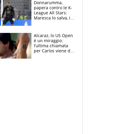
Brignone
Donnarumma,
papera contro le K-
League All Stars:
Maresca lo salva, i
tifosi del City lo
attaccano
Alcaraz, lo US Open
è un miraggio:
l’ultima chiamata
per Carlos viene da
New York e
potrebbe
coinvolgere Serena
Williams