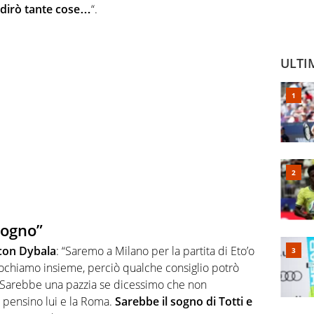
i dirò tante cose…
“.
ULTI
sogno”
 con Dybala
: “Saremo a Milano per la partita di Eto’o
iochiamo insieme, perciò qualche consiglio potrò
i. Sarebbe una pazzia se dicessimo che non
 pensino lui e la Roma.
Sarebbe il sogno di Totti e