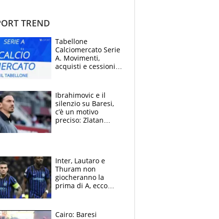
ORT TREND
Tabellone
Calciomercato Serie
A. Movimenti,
acquisti e cessioni:
estate 2026-27
Ibrahimovic e il
silenzio su Baresi,
c’è un motivo
preciso: Zlatan
segnato dalla
tragedia del fratello
e dalla morte di
Raiola
Inter, Lautaro e
Thuram non
giocheranno la
prima di A, ecco
perchè. Tutto sulle
spalle di Pio
Esposito ma la
Cairo: Baresi
garanzia è Stankovic