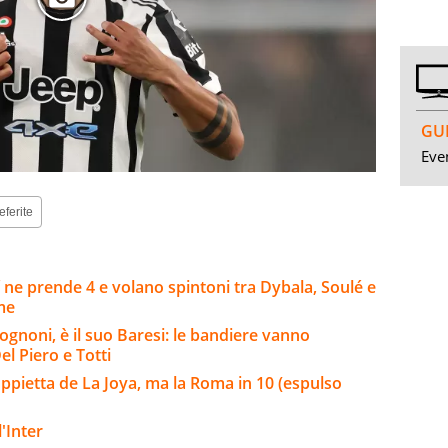
GUI
Even
eferite
 ne prende 4 e volano spintoni tra Dybala, Soulé e
rme
ognoni, è il suo Baresi: le bandiere vanno
el Piero e Totti
ppietta de La Joya, ma la Roma in 10 (espulso
'Inter