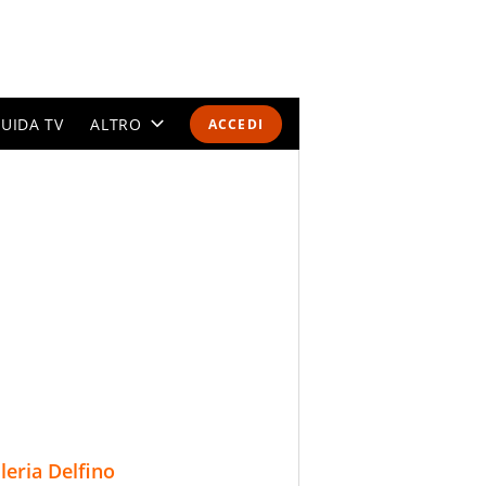
UIDA TV
ALTRO
ACCEDI
CALENDARI E CLASSIFICHE
ALTRI SPORT
MONDIALI 2026
OLIMPIADI
GOSSIP
LIFESTYLE
lleria Delfino