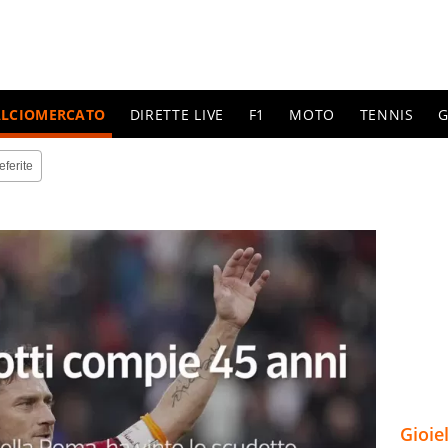
ALCIOMERCATO
DIRETTE LIVE
F1
MOTO
TENNIS
G
eferite
Gioie