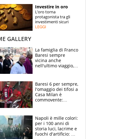
STORIE
Investire in oro
L’oro torna
SPECIALI
protagonista tra gli
investimenti sicuri
LEGGI
ESPERTI
ME GALLERY
CONTATTI
La famiglia di Franco
Baresi sempre
vicina anche
nell'ultimo viaggio,
la moglie Maura, i
figli e i suoi cari
circondati
Baresi 6 per sempre,
dall'affetto dei tifosi
l'omaggio dei tifosi a
Casa Milan è
commovente:
maglie, bandiere,
sciarpe, lacrime e
bigliettini
Napoli è mille colori:
per i 100 anni di
storia luci, lacrime e
fuochi d'artificio: De