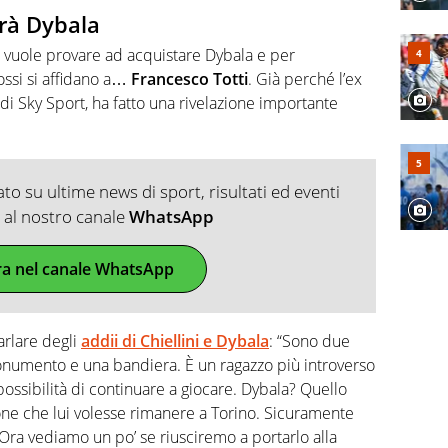
erà Dybala
i vuole provare ad acquistare Dybala e per
rossi si affidano a…
Francesco Totti
. Già perché l’ex
 di Sky Sport, ha fatto una rivelazione importante
o su ultime news di sport, risultati ed eventi
ti al nostro canale
WhatsApp
ra nel canale WhatsApp
arlare degli
addii di Chiellini e Dybala
: “Sono due
monumento e una bandiera. È un ragazzo più introverso
ossibilità di continuare a giocare. Dybala? Quello
one che lui volesse rimanere a Torino. Sicuramente
 Ora vediamo un po’ se riusciremo a portarlo alla