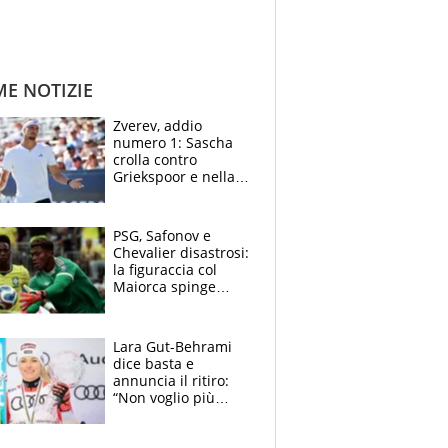
ME NOTIZIE
Zverev, addio
numero 1: Sascha
crolla contro
Griekspoor e nella
sfida a due con
Sinner si conferma
terzo. Quanti malori
PSG, Safonov e
a Montreal
Chevalier disastrosi:
la figuraccia col
Maiorca spinge
Suzuki da Luis
Enrique, Juve a
rischio beffa
Lara Gut-Behrami
dice basta e
annuncia il ritiro:
“Non voglio più
gareggiare”. Visita
decisiva per