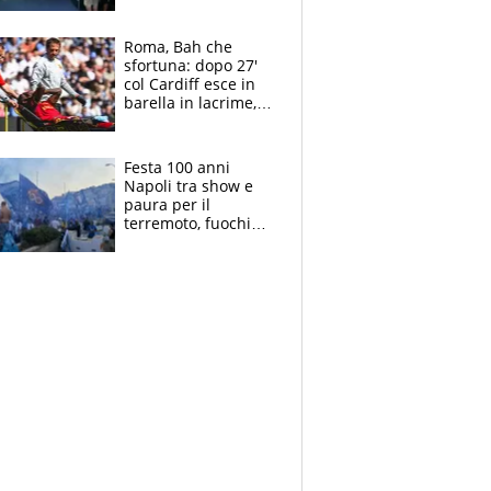
Laurentiis salta al
coro anti-Juve
Roma, Bah che
sfortuna: dopo 27'
col Cardiff esce in
barella in lacrime,
Dybala rigore da
schiaffi, i giallorossi
prendono 3 gol in
Festa 100 anni
45'
Napoli tra show e
paura per il
terremoto, fuochi
d'artificio e
polemiche: andava
fermato