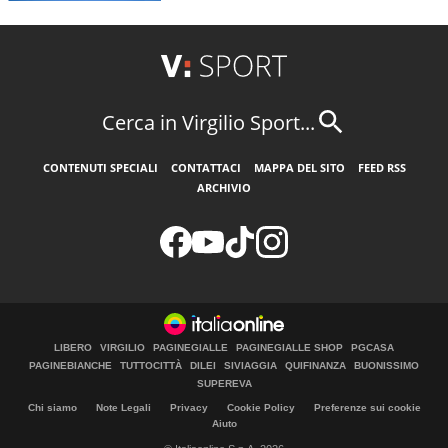
Cerca in Virgilio Sport...
CONTENUTI SPECIALI
CONTATTACI
MAPPA DEL SITO
FEED RSS
ARCHIVIO
LIBERO
VIRGILIO
PAGINEGIALLE
PAGINEGIALLE SHOP
PGCASA
PAGINEBIANCHE
TUTTOCITTÀ
DILEI
SIVIAGGIA
QUIFINANZA
BUONISSIMO
SUPEREVA
Chi siamo
Note Legali
Privacy
Cookie Policy
Preferenze sui cookie
Aiuto