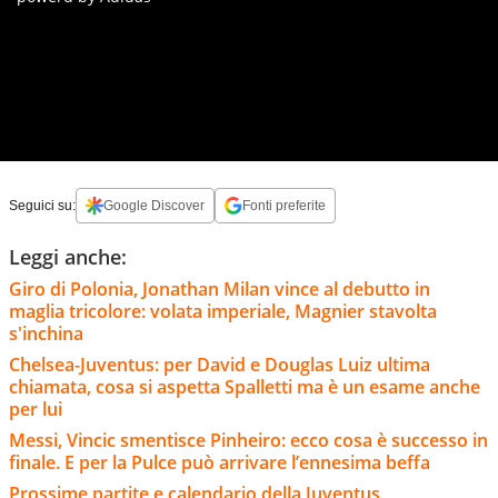
Seguici su:
Google Discover
Fonti preferite
Leggi anche:
Giro di Polonia, Jonathan Milan vince al debutto in
maglia tricolore: volata imperiale, Magnier stavolta
s'inchina
Chelsea-Juventus: per David e Douglas Luiz ultima
chiamata, cosa si aspetta Spalletti ma è un esame anche
per lui
Messi, Vincic smentisce Pinheiro: ecco cosa è successo in
finale. E per la Pulce può arrivare l’ennesima beffa
Prossime partite e calendario della Juventus