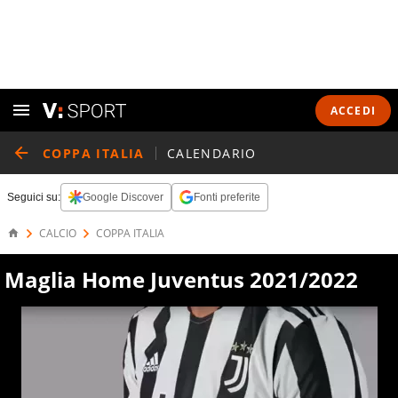
ACCEDI
COPPA ITALIA
CALENDARIO
Seguici su:
Google Discover
Fonti preferite
CALCIO
COPPA ITALIA
Maglia Home Juventus 2021/2022