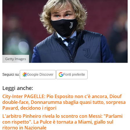
Getty Images
Seguici su:
Google Discover
Fonti preferite
Leggi anche:
City-Inter PAGELLE: Pio Esposito non c'è ancora, Diouf
double-face, Donnarumma sbaglia quasi tutto, sorpresa
Pavard, decidono i rigori
L'arbitro Pinheiro rivela lo scontro con Messi: "Parlami
con rispetto". La Pulce è tornata a Miami, giallo sul
ritorno in Nazionale