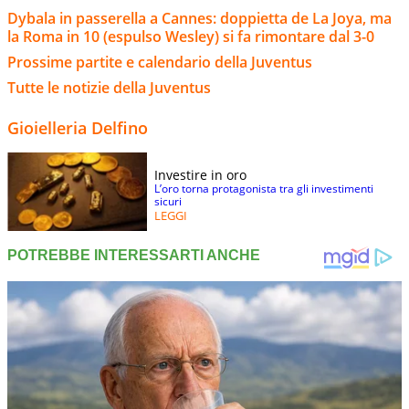
Dybala in passerella a Cannes: doppietta de La Joya, ma
la Roma in 10 (espulso Wesley) si fa rimontare dal 3-0
Prossime partite e calendario della Juventus
Tutte le notizie della Juventus
Gioielleria Delfino
Investire in oro
L’oro torna protagonista tra gli investimenti
sicuri
LEGGI