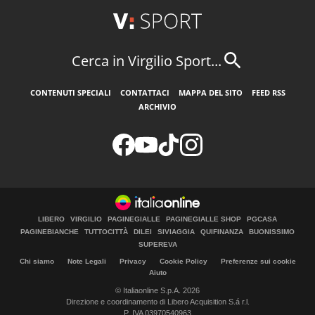
Cerca in Virgilio Sport...
CONTENUTI SPECIALI
CONTATTACI
MAPPA DEL SITO
FEED RSS
ARCHIVIO
LIBERO
VIRGILIO
PAGINEGIALLE
PAGINEGIALLE SHOP
PGCASA
PAGINEBIANCHE
TUTTOCITTÀ
DILEI
SIVIAGGIA
QUIFINANZA
BUONISSIMO
SUPEREVA
Chi siamo
Note Legali
Privacy
Cookie Policy
Preferenze sui cookie
Aiuto
© Italiaonline S.p.A. 2026
Direzione e coordinamento di Libero Acquisition S.á r.l.
P. IVA 03970540963