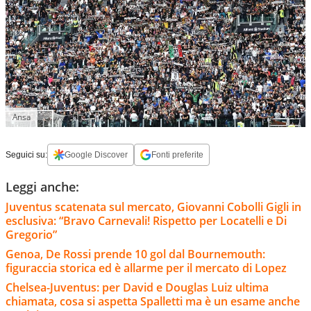
Ansa
Seguici su:
Google Discover
Fonti preferite
Leggi anche:
Juventus scatenata sul mercato, Giovanni Cobolli Gigli in
esclusiva: “Bravo Carnevali! Rispetto per Locatelli e Di
Gregorio”
Genoa, De Rossi prende 10 gol dal Bournemouth:
figuraccia storica ed è allarme per il mercato di Lopez
Chelsea-Juventus: per David e Douglas Luiz ultima
chiamata, cosa si aspetta Spalletti ma è un esame anche