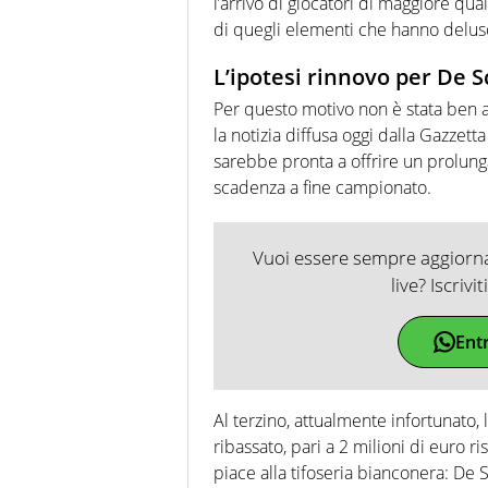
l’arrivo di giocatori di maggiore qual
di quegli elementi che hanno deluso
L’ipotesi rinnovo per De S
Per questo motivo non è stata ben ac
la notizia diffusa oggi dalla Gazzett
sarebbe pronta a offrire un prolu
scadenza a fine campionato.
Vuoi essere sempre aggiornat
live? Iscrivi
Ent
Al terzino, attualmente infortunato
ribassato, pari a 2 milioni di euro r
piace alla tifoseria bianconera: De 