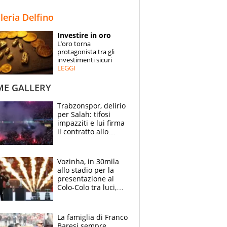
STORIE
lleria Delfino
SPECIALI
Investire in oro
L’oro torna
ESPERTI
protagonista tra gli
investimenti sicuri
LEGGI
CONTATTI
ME GALLERY
Trabzonspor, delirio
per Salah: tifosi
impazziti e lui firma
il contratto allo
stadio
Vozinha, in 30mila
allo stadio per la
presentazione al
Colo-Colo tra luci,
spettacolo, elicotteri
e paracadutisti
La famiglia di Franco
Baresi sempre