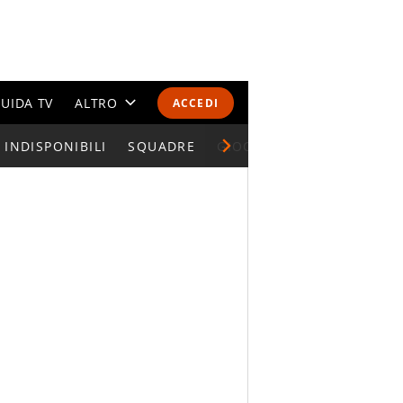
UIDA TV
ALTRO
ACCEDI
INDISPONIBILI
CALENDARI E CLASSIFICHE
SQUADRE
GIOCATORI SERIE A
ALTRI SPORT
MONDIALI 2026
OLIMPIADI
GOSSIP
LIFESTYLE