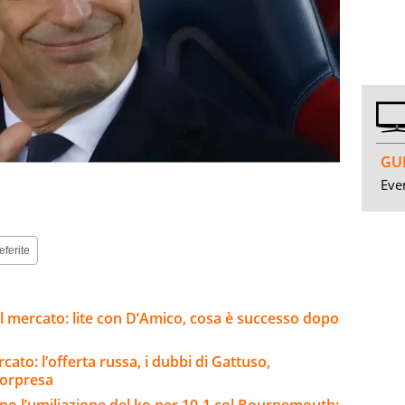
GUI
Even
eferite
l mercato: lite con D’Amico, cosa è successo dopo
ato: l’offerta russa, i dubbi di Gattuso,
sorpresa
opo l’umiliazione del ko per 10-1 col Bournemouth: