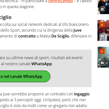
ità tecnica – in particolare a
centrocampo
– e l’addio
 in questa stagione.
ciglio
colta sui social network dedicati al tifo bianconero
a dello Sport, secondo cui la dirigenza della
Juve
ngamento di
contratto
a Mattia
De Sciglio
, difensore in
o su ultime news di sport, risultati ed eventi
ti al nostro canale
WhatsApp
ra nel canale WhatsApp
, la Juve vorrebbe proporre un contratto con
ingaggio
ispetto ai 3 percepiti oggi. Un’ipotesi, però, che non
Sciglio è visto da molti come un gregario non adatto