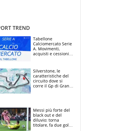
ORT TREND
Tabellone
Calciomercato Serie
A. Movimenti,
acquisti e cessioni:
estate 2026-27
Silverstone, le
caratteristiche del
circuito dove si
corre il Gp di Gran
Bretagna del
Motomondiale
Messi più forte del
black out e del
diluvio: torna
titolare, fa due gol e
un assist e trascina