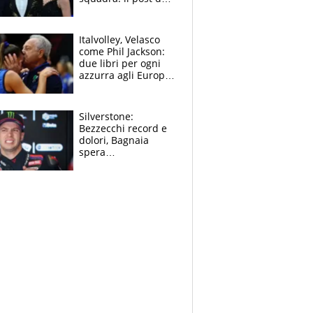
figlio di Amadeus e
Sanremo sullo
sfondo
Italvolley, Velasco
come Phil Jackson:
due libri per ogni
azzurra agli Europei.
Quello per Sylla è
“geniale”
Silverstone:
Bezzecchi record e
dolori, Bagnaia
spera
nell'antidolorifico,
Marquez si tira fuori
e vota Aprilia