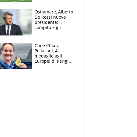
l'Inter Miami, altro
che ritiro
Ostiamare, Alberto
De Rossi nuovo
presidente: il
compito e gli
obiettivi ricevuti dal
figlio Daniele
Chi è Chiara
Pellacani, 4
medaglie agli
Europei di Parigi
2026, papà
Giampaolo
giornalista, mamma
insegnante e il
fratello calciatore