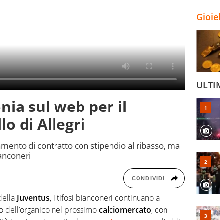
Gioie
ULTI
onia sul web per il
lo di Allegri
mento di contratto con stipendio al ribasso, ma
ianconeri
CONDIVIDI
della
Juventus
, i tifosi bianconeri continuano a
 dell’organico nel prossimo
calciomercato
, con