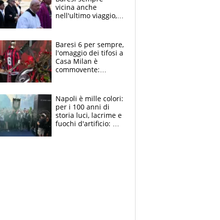
vicina anche
nell'ultimo viaggio,
la moglie Maura, i
figli e i suoi cari
circondati
Baresi 6 per sempre,
dall'affetto dei tifosi
l'omaggio dei tifosi a
Casa Milan è
commovente:
maglie, bandiere,
sciarpe, lacrime e
bigliettini
Napoli è mille colori:
per i 100 anni di
storia luci, lacrime e
fuochi d'artificio: De
Laurentiis salta al
coro anti-Juve