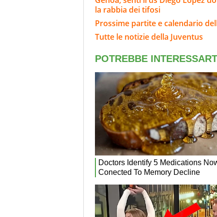
la rabbia dei tifosi
Prossime partite e calendario del
Tutte le notizie della Juventus