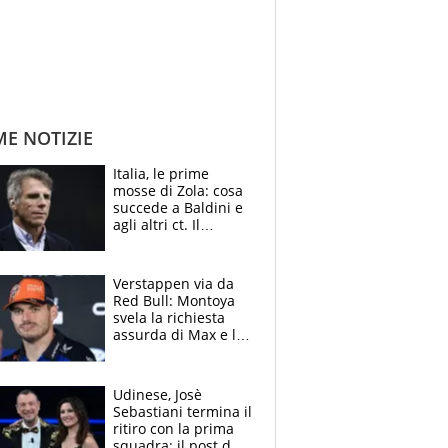
ME NOTIZIE
Italia, le prime
mosse di Zola: cosa
succede a Baldini e
agli altri ct. Il
Borussia tenta un
altro sgarbo agli
azzurri
Verstappen via da
Red Bull: Montoya
svela la richiesta
assurda di Max e lo
avverte: “Sicuro
Mercedes e
McLaren siano
Udinese, Josè
meglio?”
Sebastiani termina il
ritiro con la prima
squadra: il post del