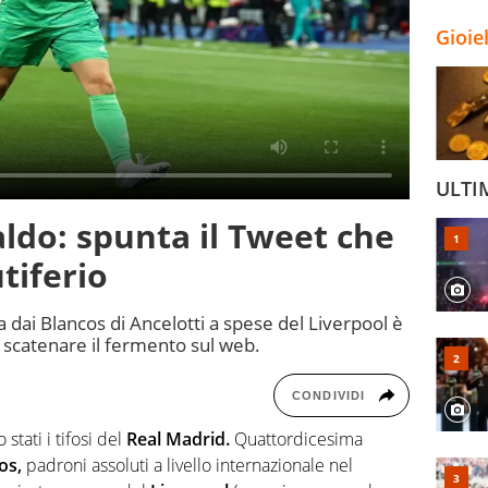
Gioie
ULTI
aldo: spunta il Tweet che
utiferio
 dai Blancos di Ancelotti a spese del Liverpool è
 a scatenare il fermento sul web.
CONDIVIDI
stati i tifosi del
Real Madrid.
Quattordicesima
os,
padroni assoluti a livello internazionale nel