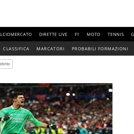
ALCIOMERCATO
DIRETTE LIVE
F1
MOTO
TENNIS
G
CLASSIFICA
MARCATORI
PROBABILI FORMAZIONI
eferite