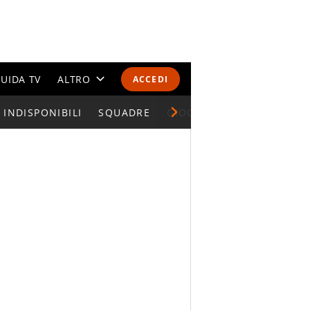
UIDA TV
ALTRO
ACCEDI
INDISPONIBILI
CALENDARI E CLASSIFICHE
SQUADRE
GIOCATORI SERIE A
ALTRI SPORT
MONDIALI 2026
OLIMPIADI
GOSSIP
LIFESTYLE