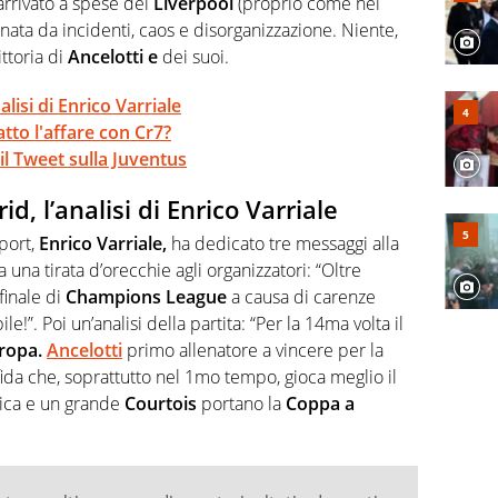
arrivato a spese del
Liverpool
(proprio come nel
nata da incidenti, caos e disorganizzazione. Niente,
ttoria di
Ancelotti e
dei suoi.
lisi di Enrico Varriale
atto l'affare con Cr7?
il Tweet sulla Juventus
, l’analisi di Enrico Varriale
Sport,
Enrico Varriale,
ha dedicato tre messaggi alla
 una tirata d’orecchie agli organizzatori: “
Oltre
 finale di
Champions League
a causa di carenze
e!”. Poi un’analisi della partita: “
Per la 14ma volta il
ropa.
Ancelotti
primo allenatore a vincere per la
ida che, soprattutto nel 1mo tempo, gioca meglio il
tica e un grande
Courtois
portano la
Coppa a