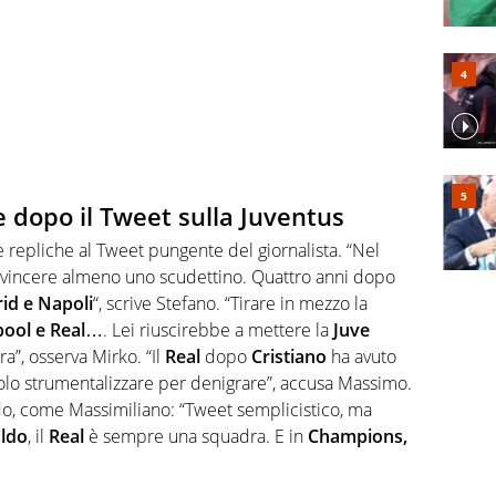
e dopo il Tweet sulla Juventus
 repliche al Tweet pungente del giornalista. “Nel
vincere almeno uno scudettino. Quattro anni dopo
id e Napoli
“, scrive Stefano. “Tirare in mezzo la
ool e Real
…. Lei riuscirebbe a mettere la
Juve
a”, osserva Mirko. “Il
Real
dopo
Cristiano
ha avuto
olo strumentalizzare per denigrare”, accusa Massimo.
do, come Massimiliano: “Tweet semplicistico, ma
ldo
, il
Real
è sempre una squadra. E in
Champions,