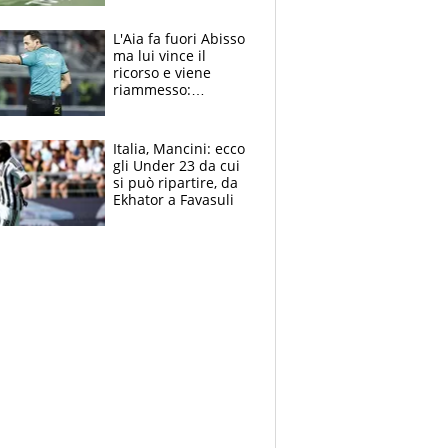
colpa della tosse
L'Aia fa fuori Abisso
ma lui vince il
ricorso e viene
riammesso:
continua momento
nero per gli arbitri
Italia, Mancini: ecco
gli Under 23 da cui
si può ripartire, da
Ekhator a Favasuli