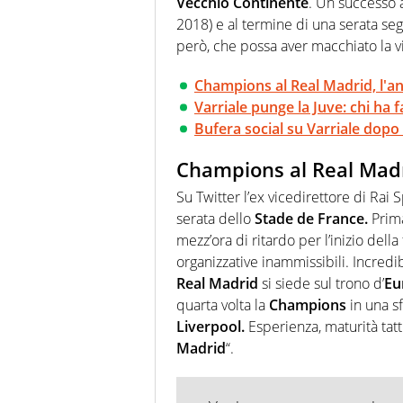
Vecchio Continente
. Un successo 
2018) e al termine di una serata seg
però, che possa aver macchiato la vi
Champions al Real Madrid, l'ana
Varriale punge la Juve: chi ha f
Bufera social su Varriale dopo 
Champions al Real Madrid
Su Twitter l’ex vicedirettore di Rai 
serata dello
Stade de France.
Prima
mezz’ora di ritardo per l’inizio della
organizzative inammissibili. Incredibil
Real Madrid
si siede sul trono d’
Eu
quarta volta la
Champions
in
una sf
Liverpool.
E
sperienza, maturità tat
Madrid
“.