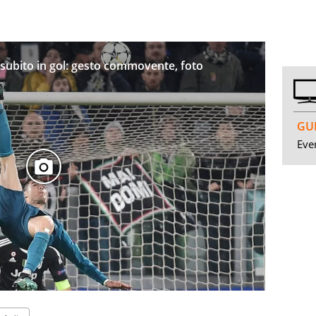
 subito in gol: gesto commovente, foto
GUI
Even