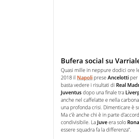
Bufera social su Varrial
Quasi mille in neppure dodici ore le
2018 il
Napoli
prese
Ancelotti
per 
basta vedere i risultati di
Real Madr
Juventus
dopo una finale tra
Liverp
anche nel caffelatte e nella carbonar
una profonda crisi. Dimenticare è s
Ma c’è anche chi è in parte d’accor
condivisibile. La
Juve
era solo
Rona
essere squadra fa la differenza”.