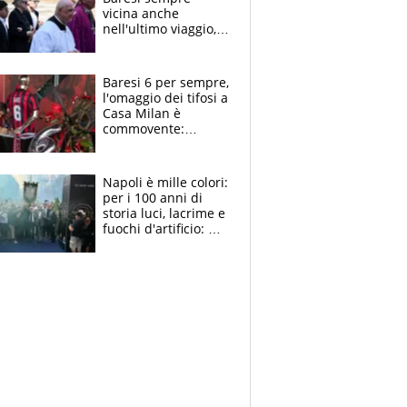
vicina anche
nell'ultimo viaggio,
la moglie Maura, i
figli e i suoi cari
circondati
Baresi 6 per sempre,
dall'affetto dei tifosi
l'omaggio dei tifosi a
Casa Milan è
commovente:
maglie, bandiere,
sciarpe, lacrime e
bigliettini
Napoli è mille colori:
per i 100 anni di
storia luci, lacrime e
fuochi d'artificio: De
Laurentiis salta al
coro anti-Juve