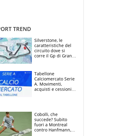
ORT TREND
Silverstone, le
caratteristiche del
circuito dove si
corre il Gp di Gran
Bretagna del
Motomondiale
Tabellone
Calciomercato Serie
A. Movimenti,
acquisti e cessioni:
estate 2026-27
Cobolli, che
succede? Subito
fuori a Montreal
contro Hanfmann,
per Flavio è tutta