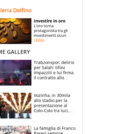
STORIE
lleria Delfino
SPECIALI
Investire in oro
L’oro torna
ESPERTI
protagonista tra gli
investimenti sicuri
LEGGI
CONTATTI
ME GALLERY
Trabzonspor, delirio
per Salah: tifosi
impazziti e lui firma
il contratto allo
stadio
Vozinha, in 30mila
allo stadio per la
presentazione al
Colo-Colo tra luci,
spettacolo, elicotteri
e paracadutisti
La famiglia di Franco
Baresi sempre