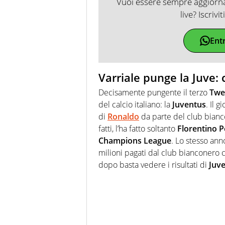
Vuoi essere sempre aggiornat
live? Iscrivi
Ent
Varriale punge la Juve: c
Decisamente pungente il terzo
Twee
del calcio italiano: la
Juventus
. Il 
di
Ronaldo
da parte del club biancon
fatti, l’ha fatto soltanto
Florentino P
Champions League
. Lo stesso ann
milioni pagati dal club bianconero co
dopo basta vedere i risultati di
Juve