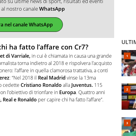
o su ultime news di sport, risultati ed eventi
ti al nostro canale
WhatsApp
ra nel canale WhatsApp
ULTI
hi ha fatto l’affare con Cr7?
t di Varriale,
in cui è chiamata in causa una grande
giornalista torna indietro al 2018 e rispolvera l’acquisto
ero: l’affare in quella clamorosa trattativa, a conti
erez
: “
Nel 2018
il
Real Madrid
vinse la 13ma
o cedette
Cristiano Ronaldo
alla
Juventus.
115
n l’obiettivo di trionfare in
Europa
. Quattro anni
, Real e Ronaldo
per capire chi ha fatto l’affare”.