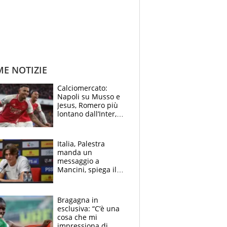
ME NOTIZIE
Calciomercato:
Napoli su Musso e
Jesus, Romero più
lontano dall’Inter,
delirio Mastantuono,
Juve su Trubin. Il
tabellone
Italia, Palestra
manda un
messaggio a
Mancini, spiega il
motivo del no
all’Inter e lancia
l'alleanza con
Bragagna in
Donnarumma
esclusiva: “C’è una
cosa che mi
impressiona di