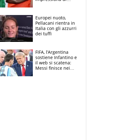
Doualla. Jacobs?
Ecco come è rinato”.
E svela la sorpresa
Europei nuoto,
agli Europei
Pellacani rientra in
Italia con gli azzurri
dei tuffi
FIFA, l’Argentina
sostiene Infantino e
il web si scatena:
Messi finisce nei
meme, la Seleccion
travolta dalle
polemiche