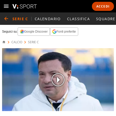
ACCEDI
SERIE C
CALENDARIO
CLASSIFICA
SQUADRE
Seguici su:
Google Discover
Fonti preferite
CALCIO
SERIE C