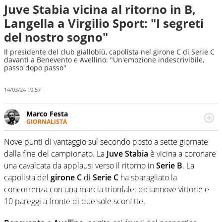
Juve Stabia vicina al ritorno in B,
Langella a Virgilio Sport: "I segreti
del nostro sogno"
Il presidente del club gialloblù, capolista nel girone C di Serie C
davanti a Benevento e Avellino: "Un'emozione indescrivibile,
passo dopo passo"
14/03/24 10:57
Marco Festa
GIORNALISTA
Frequentatore di stadi ed esperto di calcio, ama
agganciare e far domande a idoli e futuri campioni. Anzi,
Nove punti di vantaggio sul secondo posto a sette giornate
spesso precorre gli addetti ai lavori e li scova prima di
dalla fine del campionato. La
Juve
Stabia
è vicina a coronare
loro
una cavalcata da applausi verso il ritorno in
Serie B
. La
capolista del
girone C
di
Serie C
ha sbaragliato la
concorrenza con una marcia trionfale: diciannove vittorie e
10 pareggi a fronte di due sole sconfitte.