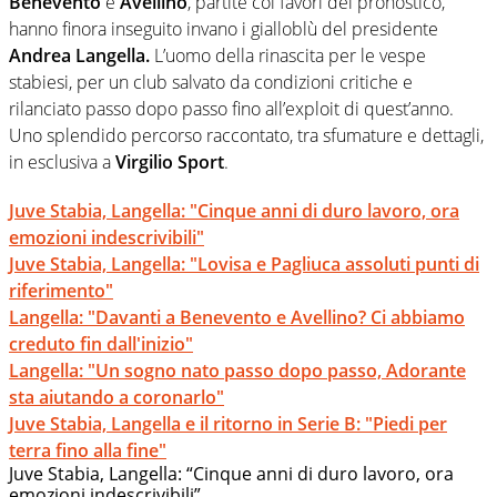
Benevento
e
Avellino
, partite coi favori del pronostico,
hanno finora inseguito invano i gialloblù del presidente
Andrea Langella.
L’uomo della rinascita per le vespe
stabiesi, per un club salvato da condizioni critiche e
rilanciato passo dopo passo fino all’exploit di quest’anno.
Uno splendido percorso raccontato, tra sfumature e dettagli,
in esclusiva a
Virgilio
Sport
.
Juve Stabia, Langella: "Cinque anni di duro lavoro, ora
emozioni indescrivibili"
Juve Stabia, Langella: "Lovisa e Pagliuca assoluti punti di
riferimento"
Langella: "Davanti a Benevento e Avellino? Ci abbiamo
creduto fin dall'inizio"
Langella: "Un sogno nato passo dopo passo, Adorante
sta aiutando a coronarlo"
Juve Stabia, Langella e il ritorno in Serie B: "Piedi per
terra fino alla fine"
Juve Stabia, Langella: “Cinque anni di duro lavoro, ora
emozioni indescrivibili”