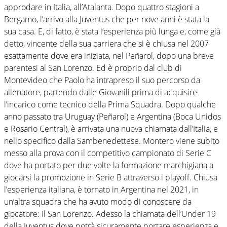
approdare in Italia, all’Atalanta. Dopo quattro stagioni a
Bergamo, l’arrivo alla Juventus che per nove anni è stata la
sua casa. E, di fatto, è stata l’esperienza più lunga e, come già
detto, vincente della sua carriera che si è chiusa nel 2007
esattamente dove era iniziata, nel Peñarol, dopo una breve
parentesi al San Lorenzo. Ed è proprio dal club di
Montevideo che Paolo ha intrapreso il suo percorso da
allenatore, partendo dalle Giovanili prima di acquisire
l’incarico come tecnico della Prima Squadra. Dopo qualche
anno passato tra Uruguay (Peñarol) e Argentina (Boca Unidos
e Rosario Central), è arrivata una nuova chiamata dall’Italia, e
nello specifico dalla Sambenedettese. Montero viene subito
messo alla prova con il competitivo campionato di Serie C
dove ha portato per due volte la formazione marchigiana a
giocarsi la promozione in Serie B attraverso i playoff. Chiusa
l’esperienza italiana, è tornato in Argentina nel 2021, in
un’altra squadra che ha avuto modo di conoscere da
giocatore: il San Lorenzo. Adesso la chiamata dell’Under 19
della Juventus dove potrà sicuramente portare esperienza e