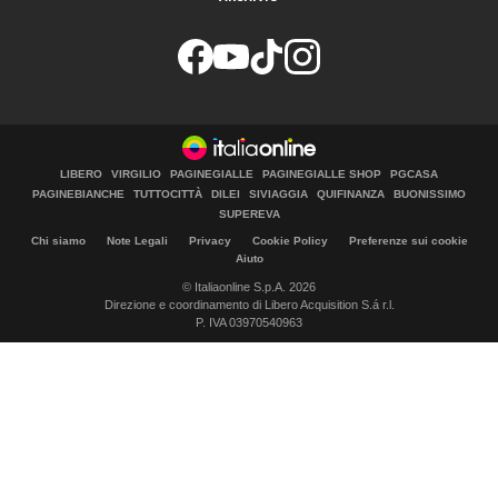
LIBERO
VIRGILIO
PAGINEGIALLE
PAGINEGIALLE SHOP
PGCASA
PAGINEBIANCHE
TUTTOCITTÀ
DILEI
SIVIAGGIA
QUIFINANZA
BUONISSIMO
SUPEREVA
Chi siamo
Note Legali
Privacy
Cookie Policy
Preferenze sui cookie
Aiuto
© Italiaonline S.p.A. 2026
Direzione e coordinamento di Libero Acquisition S.á r.l.
P. IVA 03970540963