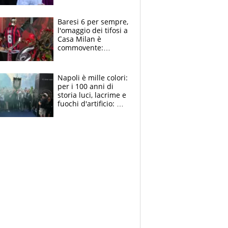
la moglie Maura, i
figli e i suoi cari
circondati
Baresi 6 per sempre,
dall'affetto dei tifosi
l'omaggio dei tifosi a
Casa Milan è
commovente:
maglie, bandiere,
sciarpe, lacrime e
bigliettini
Napoli è mille colori:
per i 100 anni di
storia luci, lacrime e
fuochi d'artificio: De
Laurentiis salta al
coro anti-Juve