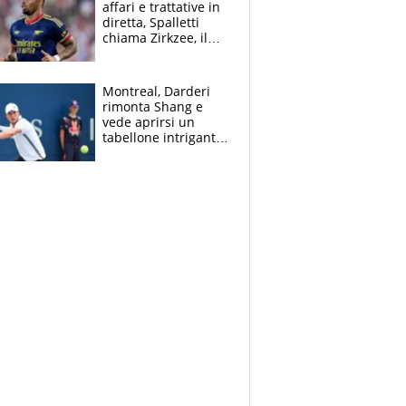
affari e trattative in
diretta, Spalletti
chiama Zirkzee, il
Milan valuta il
ritorno di Brahim
Diaz
Montreal, Darderi
rimonta Shang e
vede aprirsi un
tabellone intrigante:
"Penso solo a
Borges, ma sono
felice del mio livello"