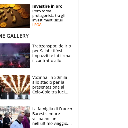
STORIE
Investire in oro
L’oro torna
SPECIALI
protagonista tra gli
investimenti sicuri
LEGGI
ESPERTI
ME GALLERY
CONTATTI
Trabzonspor, delirio
per Salah: tifosi
impazziti e lui firma
il contratto allo
stadio
Vozinha, in 30mila
allo stadio per la
presentazione al
Colo-Colo tra luci,
spettacolo, elicotteri
e paracadutisti
La famiglia di Franco
Baresi sempre
vicina anche
nell'ultimo viaggio,