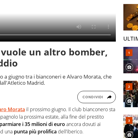
ULTI
i vuole un altro bomber,
ddio
io a giugno tra i bianconeri e Alvaro Morata, che
all'Atletico Madrid.
CONDIVIDI
aro Morata
il prossimo giugno. Il club bianconero sta
spagnolo la prossima estate, alla fine del prestito
sparmiare i 35 milioni di euro
ancora dovuti ai
d una
punta più prolifica
dell’iberico.