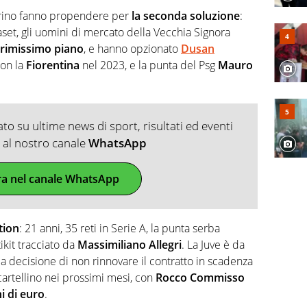
Torino fanno propendere per
la seconda soluzione
:
et, gli uomini di mercato della Vecchia Signora
rimissimo piano
, e hanno opzionato
Dusan
con la
Fiorentina
nel 2023, e la punta del Psg
Mauro
o su ultime news di sport, risultati ed eventi
ti al nostro canale
WhatsApp
ra nel canale WhatsApp
tion
: 21 anni, 35 reti in Serie A, la punta serba
ikit tracciato da
Massimiliano Allegri
. La Juve è da
la decisione di non rinnovare il contratto in scadenza
 cartellino nei prossimi mesi, con
Rocco Commisso
i di euro
.