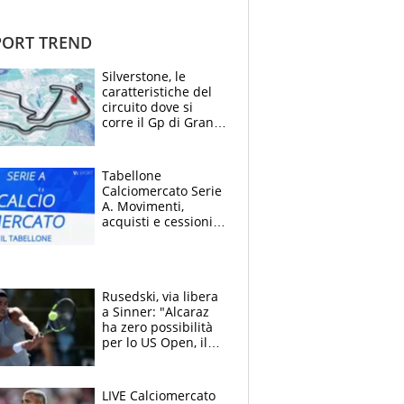
ORT TREND
Silverstone, le
caratteristiche del
circuito dove si
corre il Gp di Gran
Bretagna del
Motomondiale
Tabellone
Calciomercato Serie
A. Movimenti,
acquisti e cessioni:
estate 2026-27
Rusedski, via libera
a Sinner: "Alcaraz
ha zero possibilità
per lo US Open, il
2026 forse è gà
finito per lui"
LIVE Calciomercato