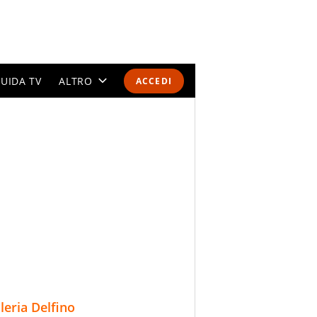
UIDA TV
ALTRO
ACCEDI
CALENDARI E CLASSIFICHE
ALTRI SPORT
MONDIALI 2026
OLIMPIADI
GOSSIP
LIFESTYLE
lleria Delfino