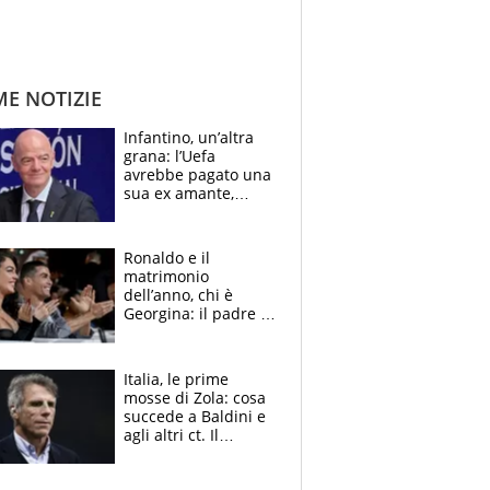
ME NOTIZIE
Infantino, un’altra
grana: l’Uefa
avrebbe pagato una
sua ex amante,
scoppia lo scandalo
Ronaldo e il
matrimonio
dell’anno, chi è
Georgina: il padre in
galera, l’incontro da
Gucci e il boom
social
Italia, le prime
mosse di Zola: cosa
succede a Baldini e
agli altri ct. Il
Borussia tenta un
altro sgarbo agli