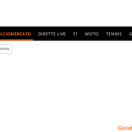
ALCIOMERCATO
DIRETTE LIVE
F1
MOTO
TENNIS
G
eferite
Gioie