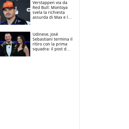
azzurri
Verstappen via da
Red Bull: Montoya
svela la richiesta
assurda di Max e lo
avverte: “Sicuro
Mercedes e
McLaren siano
Udinese, Josè
meglio?”
Sebastiani termina il
ritiro con la prima
squadra: il post del
figlio di Amadeus e
Sanremo sullo
sfondo