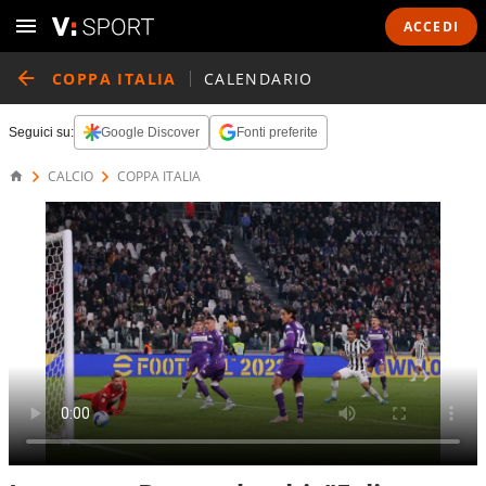
ACCEDI
COPPA ITALIA
CALENDARIO
Seguici su:
Google Discover
Fonti preferite
CALCIO
COPPA ITALIA