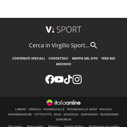
Cerca in Virgilio Sport...
CONTENUTI SPECIALI
CONTATTACI
MAPPA DEL SITO
FEED RSS
ARCHIVIO
LIBERO
VIRGILIO
PAGINEGIALLE
PAGINEGIALLE SHOP
PGCASA
PAGINEBIANCHE
TUTTOCITTÀ
DILEI
SIVIAGGIA
QUIFINANZA
BUONISSIMO
SUPEREVA
Chi siamo
Note Legali
Privacy
Cookie Policy
Preferenze sui cookie