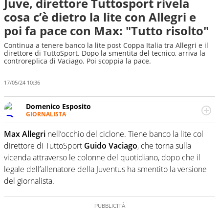
Juve, direttore Tuttosport rivela
cosa c’è dietro la lite con Allegri e
poi fa pace con Max: "Tutto risolto"
Continua a tenere banco la lite post Coppa Italia tra Allegri e il
direttore di TuttoSport. Dopo la smentita del tecnico, arriva la
controreplica di Vaciago. Poi scoppia la pace.
17/05/24 10:36
Domenico Esposito
GIORNALISTA
Da vent’anni in campo e sul campo per vivere ogni evento
in tutte le sue sfaccettature. Passione smisurata per il
Max Allegri
nell’occhio del ciclone. Tiene banco la lite col
calcio e per la sfera di cuoio. Il pallone è una cosa
direttore di TuttoSport
Guido Vaciago
, che torna sulla
serissima, guai a dirgli di no
vicenda attraverso le colonne del quotidiano, dopo che il
legale dell’allenatore della Juventus ha smentito la versione
del giornalista.