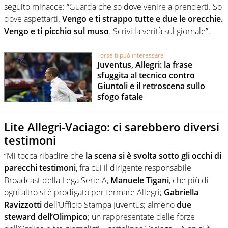
seguito minacce: “Guarda che so dove venire a prenderti. So
dove aspettarti.
Vengo e ti strappo tutte e due le orecchie.
Vengo e ti picchio sul muso
. Scrivi la verità sul giornale”.
Forse ti può interessare
Juventus, Allegri: la frase
sfuggita al tecnico contro
Giuntoli e il retroscena sullo
sfogo fatale
Lite Allegri-Vaciago: ci sarebbero diversi
testimoni
“Mi tocca ribadire che
la scena si è svolta sotto gli occhi di
parecchi testimoni
, fra cui il dirigente responsabile
Broadcast della Lega Serie A,
Manuele Tigani
, che più di
ogni altro si è prodigato per fermare Allegri;
Gabriella
Ravizzotti
dell’Ufficio Stampa Juventus; almeno
due
steward dell’Olimpico
; un rappresentate delle forze