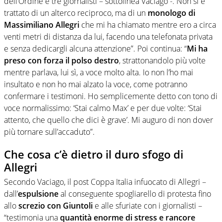
dell’Ordine e tre giornalisti – sottolinea Vaciago -. Non si è
trattato di un alterco reciproco, ma di un
monologo di
Massimiliano Allegri
che mi ha chiamato mentre ero a circa
venti metri di distanza da lui, facendo una telefonata privata
e senza dedicargli alcuna attenzione”. Poi continua: “
Mi ha
preso con forza il polso destro
, strattonandolo più volte
mentre parlava, lui sì, a voce molto alta. Io non l’ho mai
insultato e non ho mai alzato la voce, come potranno
confermare i testimoni. Ho semplicemente detto con tono di
voce normalissimo: ‘Stai calmo Max’ e per due volte: ‘Stai
attento, che quello che dici è grave’. Mi auguro di non dover
più tornare sull’accaduto”.
Che cosa c’è dietro il duro sfogo di
Allegri
Secondo Vaciago, il post Coppa Italia infuocato di Allegri –
dall’
espulsione
al conseguente spogliarello di protesta fino
allo
screzio con Giuntoli
e alle sfuriate con i giornalisti –
“testimonia una
quantità enorme di stress e rancore