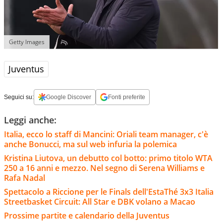
Getty Images
Juventus
Seguici su:
Google Discover
Fonti preferite
Leggi anche:
Italia, ecco lo staff di Mancini: Oriali team manager, c'è
anche Bonucci, ma sul web infuria la polemica
Kristina Liutova, un debutto col botto: primo titolo WTA
250 a 16 anni e mezzo. Nel segno di Serena Williams e
Rafa Nadal
Spettacolo a Riccione per le Finals dell'EstaThé 3x3 Italia
Streetbasket Circuit: All Star e DBK volano a Macao
Prossime partite e calendario della Juventus