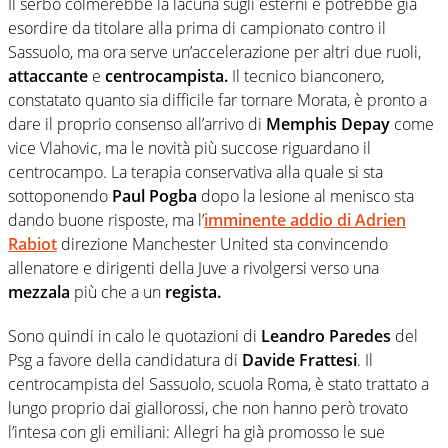
Il serbo colmerebbe la lacuna sugli esterni e potrebbe già
esordire da titolare alla prima di campionato contro il
Sassuolo, ma ora serve un’accelerazione per altri due ruoli,
attaccante
e
centrocampista.
Il tecnico bianconero,
constatato quanto sia difficile far tornare Morata, è pronto a
dare il proprio consenso all’arrivo di
Memphis Depay
come
vice Vlahovic, ma le novità più succose riguardano il
centrocampo. La terapia conservativa alla quale si sta
sottoponendo
Paul Pogba
dopo la lesione al menisco sta
dando buone risposte, ma l’
imminente addio di Adrien
Rabiot
direzione Manchester United sta convincendo
allenatore e dirigenti della Juve a rivolgersi verso una
mezzala
più che a un
regista.
Sono quindi in calo le quotazioni di
Leandro Paredes
del
Psg a favore della candidatura di
Davide Frattesi
. Il
centrocampista del Sassuolo, scuola Roma, è stato trattato a
lungo proprio dai giallorossi, che non hanno però trovato
l’intesa con gli emiliani: Allegri ha già promosso le sue