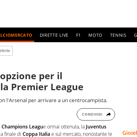
ALCIOMERCATO
DIRETTE LIVE
F1
MOTO
TENNIS
G
eferite
opzione per il
la Premier League
con l'Arsenal per arrivare a un centrocampista.
CONDIVIDI
a
Champions Leagu
e ormai ottenuta, la
Juventus
Gioie
a finale di
Coppa Italia
e sul mercato, nonostante le