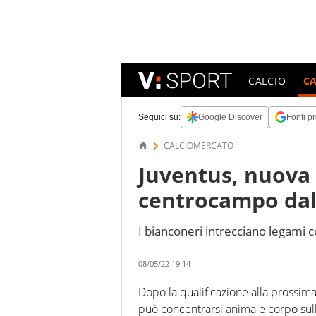
CALCIO
C
Seguici su:
Google Discover
Fonti pr
CALCIOMERCATO
Juventus, nuova 
centrocampo dal
I bianconeri intrecciano legami 
08/05/22 19:14
Dopo la qualificazione alla prossim
può concentrarsi anima e corpo sull