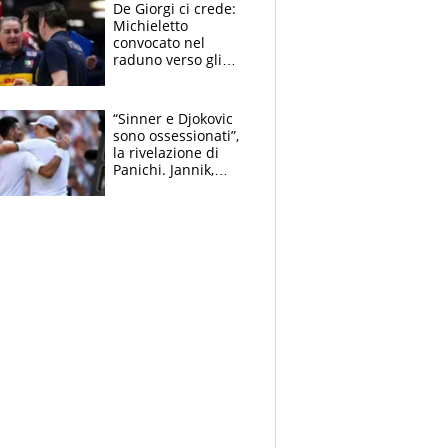
scompare, Kolo fa
De Giorgi ci crede:
sperare
Michieletto
convocato nel
raduno verso gli
Europei. A sorpresa
torna Rychlicki
“Sinner e Djokovic
sono ossessionati”,
la rivelazione di
Panichi. Jannik,
ansia per il
ginocchio e il rischio
agli US Open