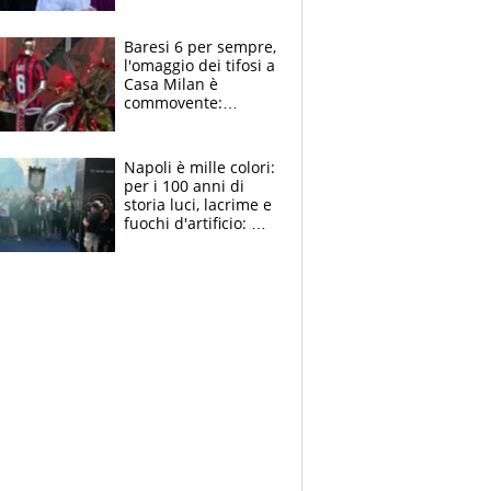
la moglie Maura, i
figli e i suoi cari
circondati
Baresi 6 per sempre,
dall'affetto dei tifosi
l'omaggio dei tifosi a
Casa Milan è
commovente:
maglie, bandiere,
sciarpe, lacrime e
bigliettini
Napoli è mille colori:
per i 100 anni di
storia luci, lacrime e
fuochi d'artificio: De
Laurentiis salta al
coro anti-Juve