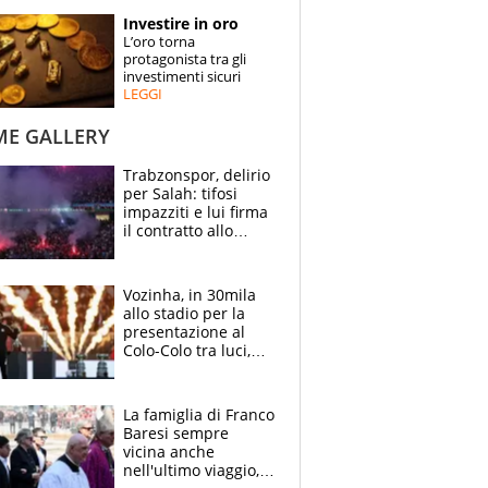
STORIE
Investire in oro
L’oro torna
SPECIALI
protagonista tra gli
investimenti sicuri
LEGGI
ESPERTI
ME GALLERY
CONTATTI
Trabzonspor, delirio
per Salah: tifosi
impazziti e lui firma
il contratto allo
stadio
Vozinha, in 30mila
allo stadio per la
presentazione al
Colo-Colo tra luci,
spettacolo, elicotteri
e paracadutisti
La famiglia di Franco
Baresi sempre
vicina anche
nell'ultimo viaggio,