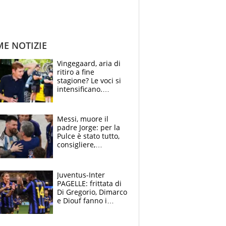
ME NOTIZIE
Vingegaard, aria di
ritiro a fine
stagione? Le voci si
intensificano.
Pogacar, niente
Sanremo nel 2027:
vuole la Roubaix
Messi, muore il
padre Jorge: per la
Pulce è stato tutto,
consigliere,
manager, amico e
capofamiglia
Juventus-Inter
PAGELLE: frittata di
Di Gregorio, Dimarco
e Diouf fanno i
bianconeri piccoli
piccoli, Ylildiz