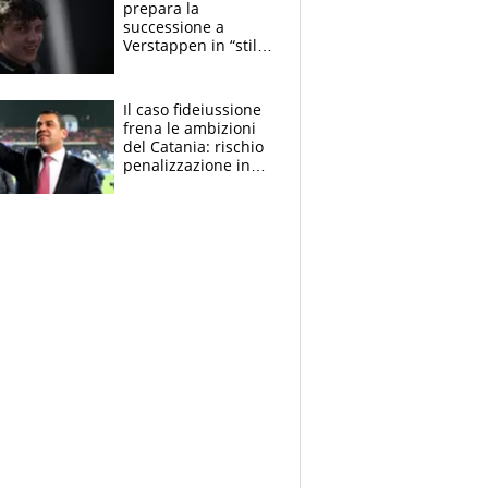
prepara la
successione a
Verstappen in “stile
Antonelli”. Colapinto
derubato, che
attacco all’Italia
Il caso fideiussione
frena le ambizioni
del Catania: rischio
penalizzazione in
classifica, cosa
succede?