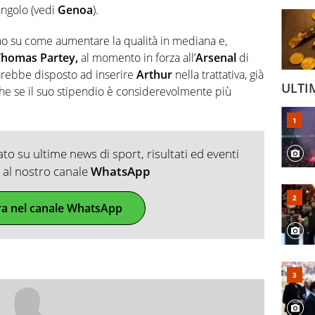
angolo (vedi
Genoa
).
nano su come aumentare la qualità in mediana e,
Thomas Partey,
al momento in forza all’
Arsenal
di
arebbe disposto ad inserire
Arthur
nella trattativa, già
ULTI
he se il suo stipendio è considerevolmente più
o su ultime news di sport, risultati ed eventi
ti al nostro canale
WhatsApp
ra nel canale WhatsApp