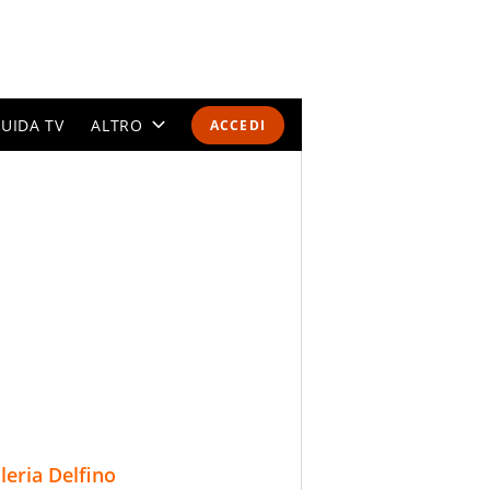
UIDA TV
ALTRO
ACCEDI
CALENDARI E CLASSIFICHE
ALTRI SPORT
MONDIALI 2026
OLIMPIADI
GOSSIP
LIFESTYLE
lleria Delfino