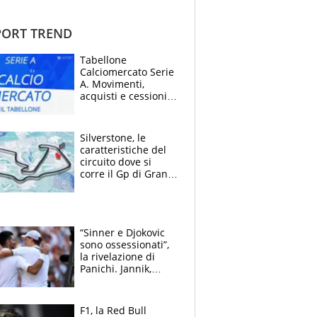
ORT TREND
Tabellone
Calciomercato Serie
A. Movimenti,
acquisti e cessioni:
estate 2026-27
Silverstone, le
caratteristiche del
circuito dove si
corre il Gp di Gran
Bretagna del
Motomondiale
“Sinner e Djokovic
sono ossessionati”,
la rivelazione di
Panichi. Jannik,
ansia per il
ginocchio e il rischio
agli US Open
F1, la Red Bull