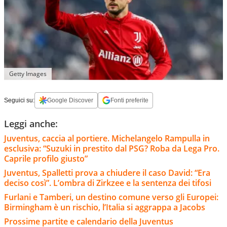
Getty Images
Seguici su:
Google Discover
Fonti preferite
Leggi anche:
Juventus, caccia al portiere. Michelangelo Rampulla in
esclusiva: “Suzuki in prestito dal PSG? Roba da Lega Pro.
Caprile profilo giusto”
Juventus, Spalletti prova a chiudere il caso David: “Era
deciso così”. L’ombra di Zirkzee e la sentenza dei tifosi
Furlani e Tamberi, un destino comune verso gli Europei:
Birmingham è un rischio, l’Italia si aggrappa a Jacobs
Prossime partite e calendario della Juventus