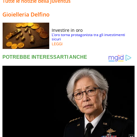
Tutte le notizie della Juventus
Gioielleria Delfino
Investire in oro
L’oro torna protagonista tra gli investimenti
sicuri
LEGGI