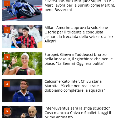
Silverstone, Alex Marquez super in FP1.
Marc lavora per la Sprint (come Martin),
bene Bezzecchi
Milan, Amorim approva la soluzione
Osorio per il tridente e conquista
Jashari: la frecciata dello svizzero all'ex
Allegri
Europei, Ginevra Taddeucci bronzo
nella knockout, il "giochino" che non le
piace: "La Senna? Oggi era pulita"
Calciomercato Inter, Chivu stana
Marotta: "Scelte non realizzate,
dobbiamo completare la squadra"
Inter-Juventus sarà la sfida scudetto?
Cosa manca a Chivu e Spalletti, oggi il
primo antipasto