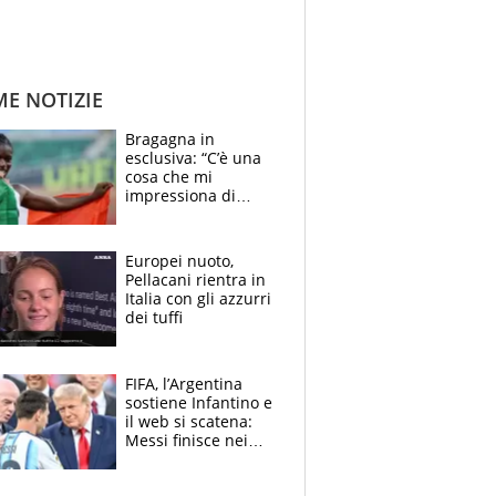
ME NOTIZIE
Bragagna in
esclusiva: “C’è una
cosa che mi
impressiona di
Doualla. Jacobs?
Ecco come è rinato”.
E svela la sorpresa
Europei nuoto,
agli Europei
Pellacani rientra in
Italia con gli azzurri
dei tuffi
FIFA, l’Argentina
sostiene Infantino e
il web si scatena:
Messi finisce nei
meme, la Seleccion
travolta dalle