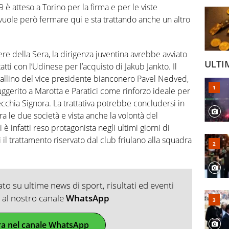
9 è atteso a Torino per la firma e per le viste
vuole però fermare qui e sta trattando anche un altro
re della Sera, la dirigenza juventina avrebbe avviato
ULTI
atti con l’Udinese per l’acquisto di Jakub Jankto. Il
llino del vice presidente bianconero Pavel Nedved,
ggerito a Marotta e Paratici come rinforzo ideale per
chia Signora. La trattativa potrebbe concludersi in
 tra le due società e vista anche la volontà del
 è infatti reso protagonista negli ultimi giorni di
il trattamento riservato dal club friulano alla squadra
o su ultime news di sport, risultati ed eventi
ti al nostro canale
WhatsApp
ra nel canale WhatsApp