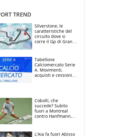
ORT TREND
Silverstone, le
caratteristiche del
circuito dove si
corre il Gp di Gran
Bretagna del
Motomondiale
Tabellone
Calciomercato Serie
A. Movimenti,
acquisti e cessioni:
estate 2026-27
Cobolli, che
succede? Subito
fuori a Montreal
contro Hanfmann,
per Flavio è tutta
colpa della tosse
L'Aia fa fuori Abisso