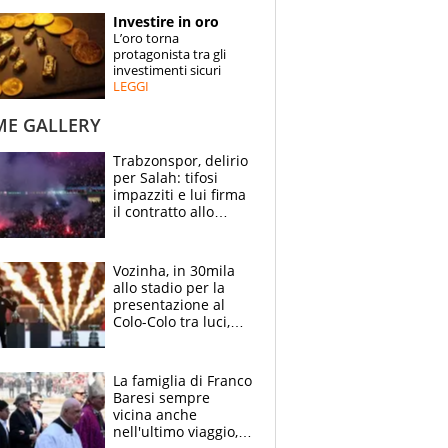
STORIE
Investire in oro
L’oro torna
SPECIALI
protagonista tra gli
investimenti sicuri
LEGGI
ESPERTI
ME GALLERY
CONTATTI
Trabzonspor, delirio
per Salah: tifosi
impazziti e lui firma
il contratto allo
stadio
Vozinha, in 30mila
allo stadio per la
presentazione al
Colo-Colo tra luci,
spettacolo, elicotteri
e paracadutisti
La famiglia di Franco
Baresi sempre
vicina anche
nell'ultimo viaggio,