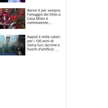
la moglie Maura, i
figli e i suoi cari
circondati
Baresi 6 per sempre,
dall'affetto dei tifosi
l'omaggio dei tifosi a
Casa Milan è
commovente:
maglie, bandiere,
sciarpe, lacrime e
bigliettini
Napoli è mille colori:
per i 100 anni di
storia luci, lacrime e
fuochi d'artificio: De
Laurentiis salta al
coro anti-Juve