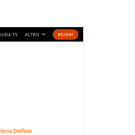
UIDA TV
ALTRO
ACCEDI
CALENDARI E CLASSIFICHE
ALTRI SPORT
MONDIALI 2026
OLIMPIADI
GOSSIP
LIFESTYLE
lleria Delfino