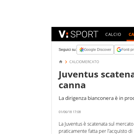
CALCIO
C
Seguici su:
Google Discover
Fonti pr
CALCIOMERCATO
Juventus scatenat
canna
La dirigenza bianconera è in proc
01/06/18 17:08
La Juventus è scatenata sul mercato 
praticamente fatta per l’acquisto 