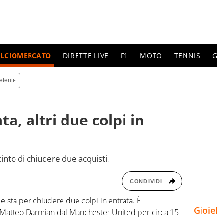
ALCIOMERCATO
DIRETTE LIVE
F1
MOTO
TENNIS
G
eferite
a, altri due colpi in
into di chiudere due acquisti.
CONDIVIDI
e sta per chiudere due colpi in entrata. È
Gioie
di Matteo Darmian dal Manchester United per circa 15