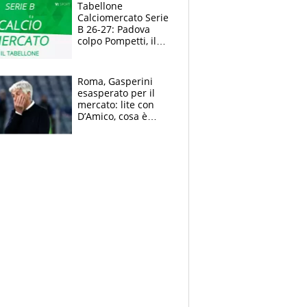
polemiche
Tabellone
Calciomercato Serie
B 26-27: Padova
colpo Pompetti, il
Sudtirol annuncia
Bjarkason
Roma, Gasperini
esasperato per il
mercato: lite con
D’Amico, cosa è
successo dopo il flop
per Nusa