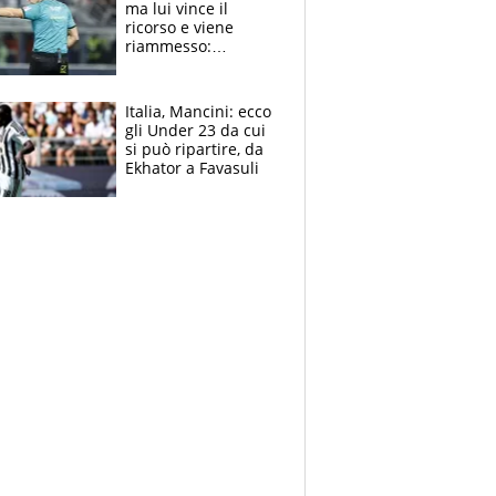
ma lui vince il
ricorso e viene
riammesso:
continua momento
nero per gli arbitri
Italia, Mancini: ecco
gli Under 23 da cui
si può ripartire, da
Ekhator a Favasuli