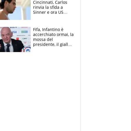
Cincinnati, Carlos
rinvia la sfida a
Sinner e ora US
Open di nuovo a
rischio
Fifa, Infantino è
accerchiato ormai, la
mossa del
presidente, il giallo
dimissioni e la verità
sulla telefonata a
Trump