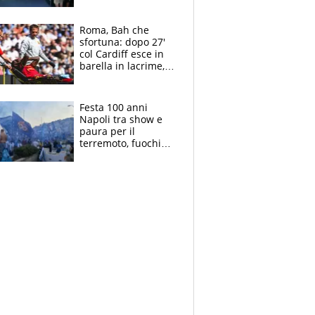
Laurentiis salta al
coro anti-Juve
Roma, Bah che
sfortuna: dopo 27'
col Cardiff esce in
barella in lacrime,
Dybala rigore da
schiaffi, i giallorossi
prendono 3 gol in
Festa 100 anni
45'
Napoli tra show e
paura per il
terremoto, fuochi
d'artificio e
polemiche: andava
fermato