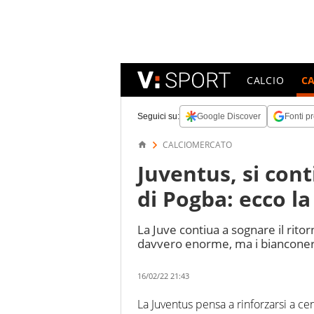
CALCIO
C
Seguici su:
Google Discover
Fonti pr
CALCIOMERCATO
Juventus, si con
di Pogba: ecco la
La Juve contiua a sognare il ritor
davvero enorme, ma i bianconeri 
16/02/22 21:43
La Juventus pensa a rinforzarsi a ce