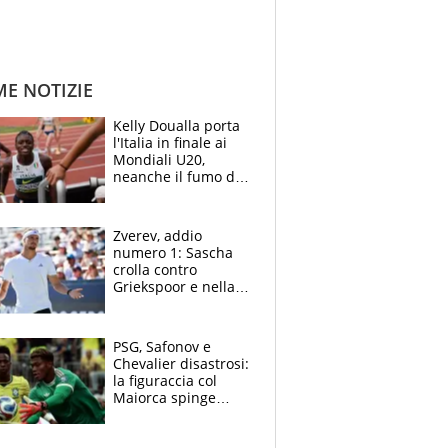
ME NOTIZIE
Kelly Doualla porta
l'Italia in finale ai
Mondiali U20,
neanche il fumo di
un incendio la frena
sui 100 metri
Zverev, addio
numero 1: Sascha
crolla contro
Griekspoor e nella
sfida a due con
Sinner si conferma
terzo. Quanti malori
PSG, Safonov e
a Montreal
Chevalier disastrosi:
la figuraccia col
Maiorca spinge
Suzuki da Luis
Enrique, Juve a