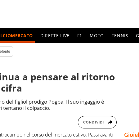
ALCIOMERCATO
DIRETTE LIVE
F1
MOTO
TENNIS
G
eferite
tinua a pensare al ritorno
 cifra
no del figliol prodigo Pogba. Il suo ingaggio è
tentano il colpaccio.
CONDIVIDI
Gioie
ntrocampo nel corso del mercato estivo. Passi avanti