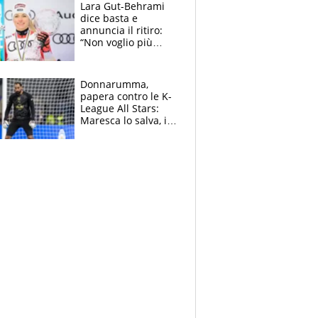
rischio beffa
Lara Gut-Behrami
dice basta e
annuncia il ritiro:
“Non voglio più
gareggiare”. Visita
decisiva per
Brignone
Donnarumma,
papera contro le K-
League All Stars:
Maresca lo salva, i
tifosi del City lo
attaccano