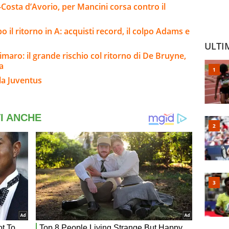
-Costa d’Avorio, per Mancini corsa contro il
 il ritorno in A: acquisti record, il colpo Adams e
ULTI
Dimaro: il grande rischio col ritorno di De Bruyne,
a
la Juventus