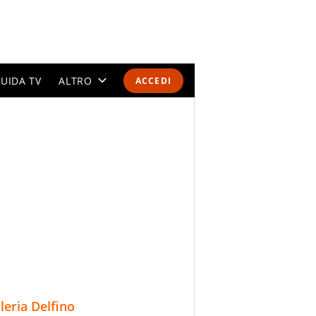
UIDA TV
ALTRO
ACCEDI
CALENDARI E CLASSIFICHE
ALTRI SPORT
MONDIALI 2026
OLIMPIADI
GOSSIP
LIFESTYLE
lleria Delfino