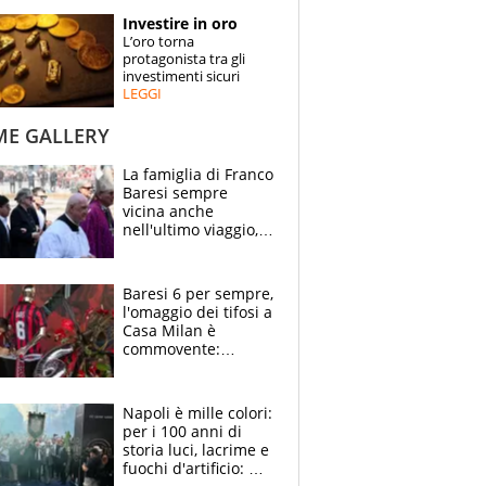
STORIE
Investire in oro
L’oro torna
SPECIALI
protagonista tra gli
investimenti sicuri
LEGGI
ESPERTI
ME GALLERY
CONTATTI
La famiglia di Franco
Baresi sempre
vicina anche
nell'ultimo viaggio,
la moglie Maura, i
figli e i suoi cari
circondati
Baresi 6 per sempre,
dall'affetto dei tifosi
l'omaggio dei tifosi a
Casa Milan è
commovente:
maglie, bandiere,
sciarpe, lacrime e
bigliettini
Napoli è mille colori:
per i 100 anni di
storia luci, lacrime e
fuochi d'artificio: De