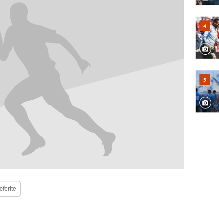
eferite