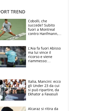
ORT TREND
Cobolli, che
succede? Subito
fuori a Montreal
contro Hanfmann,
per Flavio è tutta
colpa della tosse
L'Aia fa fuori Abisso
ma lui vince il
ricorso e viene
riammesso:
continua momento
nero per gli arbitri
Italia, Mancini: ecco
gli Under 23 da cui
si può ripartire, da
Ekhator a Favasuli
Alcaraz si ritira da