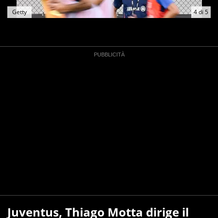
Getty
4
di
5
Juventus, Thiago Motta dirige il