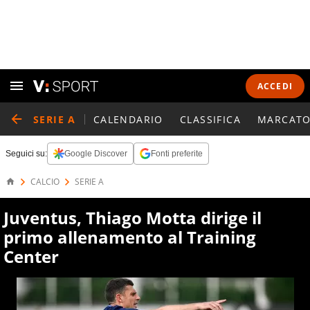
ACCEDI
SERIE A
CALENDARIO
CLASSIFICA
MARCATO
Seguici su:
Google Discover
Fonti preferite
CALCIO
SERIE A
Juventus, Thiago Motta dirige il
primo allenamento al Training
Center