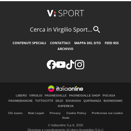
Cerca in Virgilio Sport...
CONTENUTI SPECIALI
CONTATTACI
MAPPA DEL SITO
FEED RSS
ARCHIVIO
LIBERO
VIRGILIO
PAGINEGIALLE
PAGINEGIALLE SHOP
PGCASA
PAGINEBIANCHE
TUTTOCITTÀ
DILEI
SIVIAGGIA
QUIFINANZA
BUONISSIMO
SUPEREVA
Chi siamo
Note Legali
Privacy
Cookie Policy
Preferenze sui cookie
Aiuto
© Italiaonline S.p.A. 2026
Direzione e coordinamento di Libero Acquisition S.á r.l.