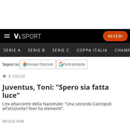
ACCEDI
SERIE A
SERIE B
SERIE C
COPPA ITALIA
CHAMP
Seguici su:
Google Discover
Fonti preferite
CALCIO
Juventus, Toni: "Spero sia fatta
luce"
L'ex attaccante della Nazionale: "Una seconda Calciopoli
all'orizzonte? Non ho elementi".
06/12/22 14:58