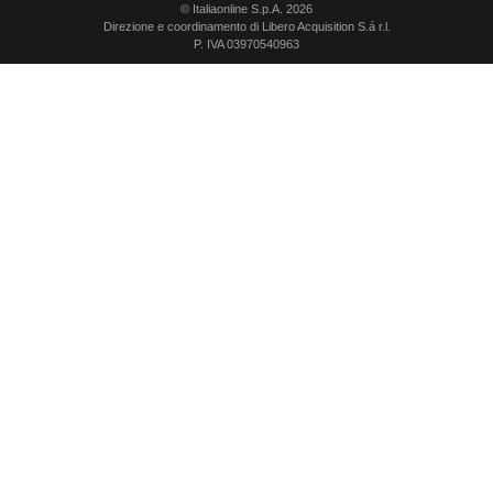
© Italiaonline S.p.A. 2026
Direzione e coordinamento di Libero Acquisition S.á r.l.
P. IVA 03970540963