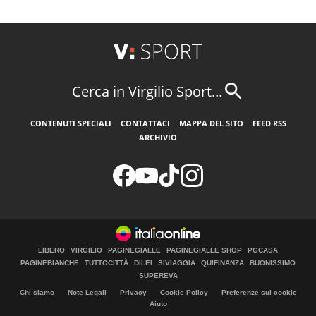
Cerca in Virgilio Sport...
CONTENUTI SPECIALI
CONTATTACI
MAPPA DEL SITO
FEED RSS
ARCHIVIO
LIBERO
VIRGILIO
PAGINEGIALLE
PAGINEGIALLE SHOP
PGCASA
PAGINEBIANCHE
TUTTOCITTÀ
DILEI
SIVIAGGIA
QUIFINANZA
BUONISSIMO
SUPEREVA
Chi siamo
Note Legali
Privacy
Cookie Policy
Preferenze sui cookie
Aiuto