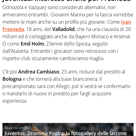
Odriozola e Vazquez sono considerati alternativi, non
arriveranno entrambi. Giovanni Manna per la fascia vorrebbe
mettere le mani anche su un profilo più giovane. Come
Ivan
Fresneda
, 18 anni, del
Valladolid
, che ha una clausola di 20
milioni ed è corteggiato anche da Bayern Monaco e Arsenal.
O come
Emil Holm
, 23enne dello Spezia, seguito
dall’Atalanta. Entrambi i giocatori sono retrocessi con i
rispettvi club sicuramente cambieranno maglia.
C’è poi
Andrea Cambiaso
, 23 anni, reduce dal prestito al
Bologna
e che tornerà alla base bianconera. Il
precampionato sarà con Allegri, poi si vedrà se confermarlo
o mandarlo di nuovo in prestito per fargli acquisire
esperienza.
Juventus: Dramma Pogba, la fotogallery delle lacrime