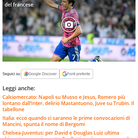
del francese
Seguici su:
Google Discover
Fonti preferite
Leggi anche:
Calciomercato: Napoli su Musso e Jesus, Romero più
lontano dall’Inter, delirio Mastantuono, Juve su Trubin. Il
tabellone
Italia: ecco quando ci saranno le prime convocazioni di
Mancini, spunta il nome di Bergomi
Chelsea-Juventus: per David e Douglas Luiz ultima