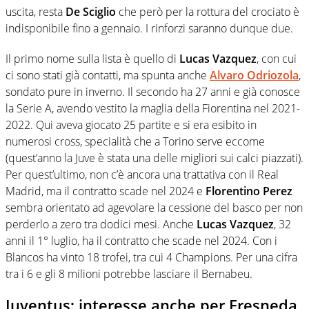
uscita, resta
De Sciglio
che però per la rottura del crociato è
indisponibile fino a gennaio. I rinforzi saranno dunque due.
Il primo nome sulla lista è quello di
Lucas Vazquez
, con cui
ci sono stati già contatti, ma spunta anche
Alvaro Odriozola
,
sondato pure in inverno. Il secondo ha 27 anni e già conosce
la Serie A, avendo vestito la maglia della Fiorentina nel 2021-
2022. Qui aveva giocato 25 partite e si era esibito in
numerosi cross, specialità che a Torino serve eccome
(quest’anno la Juve è stata una delle migliori sui calci piazzati).
Per quest’ultimo, non c’è ancora una trattativa con il Real
Madrid, ma il contratto scade nel 2024 e
Florentino Perez
sembra orientato ad agevolare la cessione del basco per non
perderlo a zero tra dodici mesi. Anche
Lucas Vazquez
, 32
anni il 1° luglio, ha il contratto che scade nel 2024. Con i
Blancos ha vinto 18 trofei, tra cui 4 Champions. Per una cifra
tra i 6 e gli 8 milioni potrebbe lasciare il Bernabeu.
Juventus: interesse anche per Fresneda